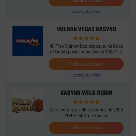
Odbierz bonus
Szczegóły oferty
VULKAN VEGAS KASYNO
40 Free Spinów bez depozytu na Book
of Dead i pakiet bonusów na 1800PLN
Odbierz bonus
Szczegóły oferty
KASYNO WILD ROBIN
Zarejestruj się i odbierz bonus do 2200
PLN + 250 Free Spinów
Odbierz bonus