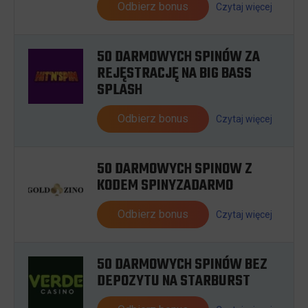
Odbierz bonus
Czytaj więcej
50 DARMOWYCH SPINÓW ZA
REJĘSTRACJĘ NA BIG BASS
SPLASH
Odbierz bonus
Czytaj więcej
50 DARMOWYCH SPINOW Z
KODEM SPINYZADARMO
Odbierz bonus
Czytaj więcej
50 DARMOWYCH SPINÓW BEZ
DEPOZYTU NA STARBURST