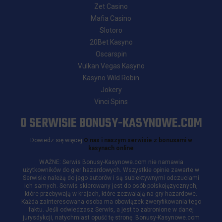
Zet Casino
Mafia Casino
Slotoro
20Bet Kasyno
Oscarspin
Vulkan Vegas Kasyno
Kasyno Wild Robin
Jokery
Vinci Spins
O SERWISIE BONUSY-KASYNOWE.COM
Dowiedz się więcej
O nas i naszym serwisie z bonusami w
kasynach online
WAŻNE: Serwis Bonusy-Kasynowe.com nie namawia
użytkowników do gier hazardowych. Wszystkie opinie zawarte w
Serwisie należą do jego autorów i są subiektywnymi odczuciami
ich samych. Serwis skierowany jest do osób polskojęzycznych,
które przebywają w krajach, które zezwalają na gry hazardowe.
Każda zainteresowana osoba ma obowiązek zweryfikowania tego
faktu. Jeśli odwiedzasz Serwis, a jest to zabronione w danej
jurysdykcji, natychmiast opuść tę stronę. Bonusy-Kasynowe.com