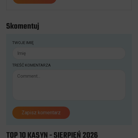
Skomentuj
TWOJE IMIĘ
TREŚĆ KOMENTARZA
Zapisz komentarz
TOP 10 KASYN - SIERPIEŃ 2026