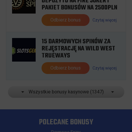
DEPOZYTU NA FIRE JOKER I
PAKIET BONUSÓW NA 2500PLN
Odbierz bonus
Czytaj więcej
15 DARMOWYCH SPINÓW ZA
REJĘSTRACJĘ NA WILD WEST
TRUEWAYS
Odbierz bonus
Czytaj więcej
Wszystkie bonusy kasynowe
(1347)
POLECANE BONUSY