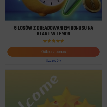
5 LOSÓW Z DOŁADOWANIEM BONUSU NA
START W LEMON
Odbierz bonus
Szczegóły