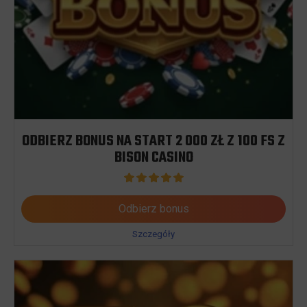
ODBIERZ BONUS NA START 2 000 ZŁ Z 100 FS Z
BISON CASINO
Odbierz bonus
Szczegóły