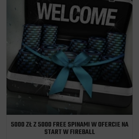
5000 ZŁ Z 5000 FREE SPINAMI W OFERCIE NA
START W FIREBALL