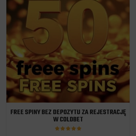
FREE SPINY BEZ DEPOZYTU ZA REJESTRACJĘ
W COLDBET