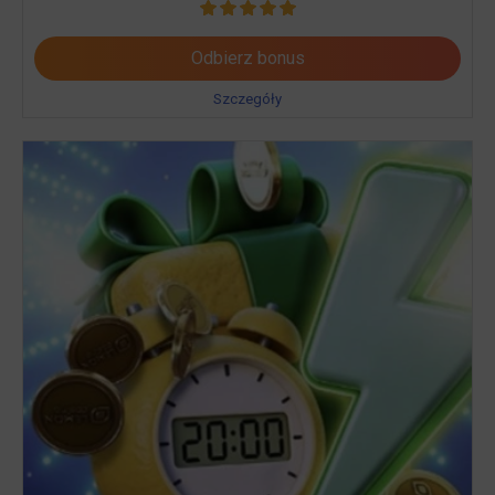
Odbierz bonus
Szczegóły