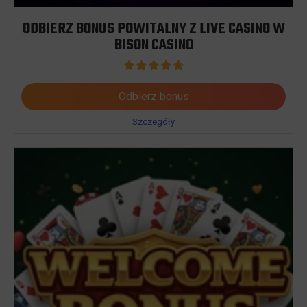
ODBIERZ BONUS POWITALNY Z LIVE CASINO W
BISON CASINO
Odbierz bonus
Szczegóły