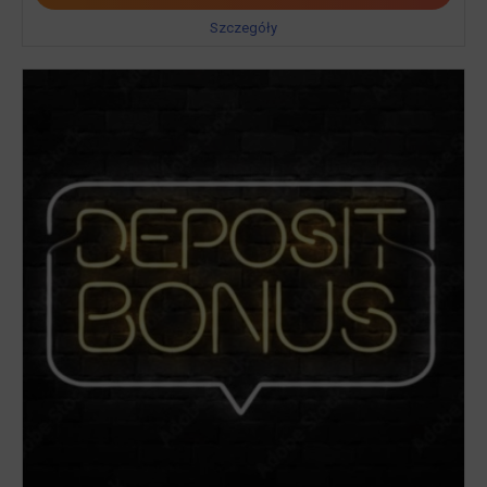
Szczegóły