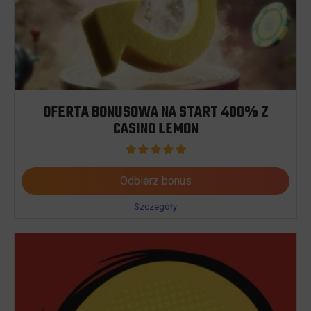
OFERTA BONUSOWA NA START 400% Z
CASINO LEMON
Odbierz bonus
Szczegóły