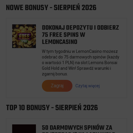
NOWE BONUSY - SIERPIEŃ 2026
DOKONAJ DEPOZYTU I ODBIERZ
75 FREE SPINS W
LEMONCASINO
W tym tygodniu w LemonCasino możesz
odebrać do 75 darmowych spinów (każdy
o wartości 1 PLN) na slot Lemons Bonsai
Gold Hold and Win! Sprawdź warunki i
zgarnij bonus.
Zagraj
Czytaj więcej
TOP 10 BONUSY - SIERPIEŃ 2026
50 DARMOWYCH SPINÓW ZA