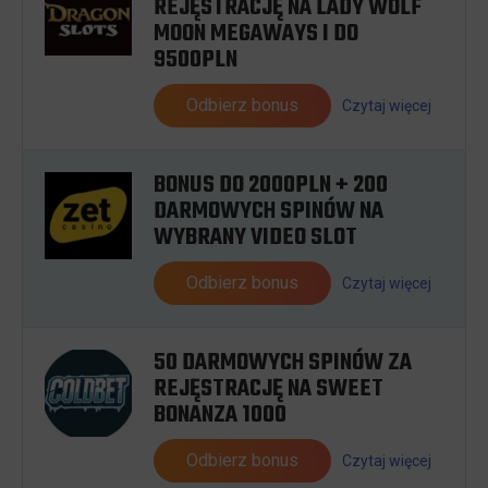
REJĘSTRACJĘ NA LADY WOLF
MOON MEGAWAYS I DO
9500PLN
Odbierz bonus
Czytaj więcej
BONUS DO 2000PLN + 200
DARMOWYCH SPINÓW NA
WYBRANY VIDEO SLOT
Odbierz bonus
Czytaj więcej
50 DARMOWYCH SPINÓW ZA
REJĘSTRACJĘ NA SWEET
BONANZA 1000
Odbierz bonus
Czytaj więcej