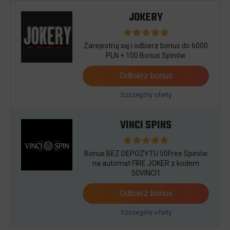
JOKERY
Zarejestruj się i odbierz bonus do 6000
PLN + 100 Bonus Spinów
Odbierz bonus
Szczegóły oferty
VINCI SPINS
Bonus BEZ DEPOZYTU 50Free Spinów
na automat FIRE JOKER z kodem
50VINCI1
Odbierz bonus
Szczegóły oferty