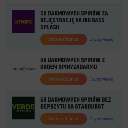
50 DARMOWYCH SPINÓW ZA
REJĘSTRACJĘ NA BIG BASS
SPLASH
Odbierz bonus
Czytaj więcej
50 DARMOWYCH SPINOW Z
KODEM SPINYZADARMO
Odbierz bonus
Czytaj więcej
50 DARMOWYCH SPINÓW BEZ
DEPOZYTU NA STARBURST
Odbierz bonus
Czytaj więcej