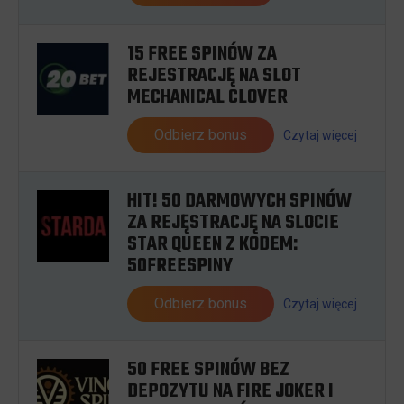
15 FREE SPINÓW ZA
REJESTRACJĘ NA SLOT
MECHANICAL CLOVER
Odbierz bonus
Czytaj więcej
HIT! 50 DARMOWYCH SPINÓW
ZA REJĘSTRACJĘ NA SLOCIE
STAR QUEEN Z KODEM:
50FREESPINY
Odbierz bonus
Czytaj więcej
50 FREE SPINÓW BEZ
DEPOZYTU NA FIRE JOKER I