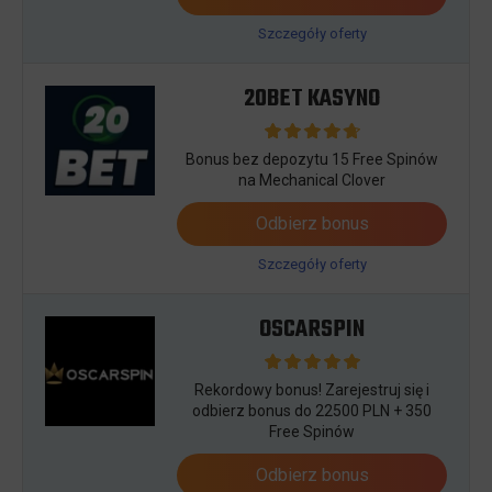
Szczegóły oferty
20BET KASYNO
Bonus bez depozytu 15 Free Spinów
na Mechanical Clover
Odbierz bonus
Szczegóły oferty
OSCARSPIN
Rekordowy bonus! Zarejestruj się i
odbierz bonus do 22500 PLN + 350
Free Spinów
Odbierz bonus