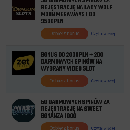
50 DARMOWYCH SPINÓW ZA
REJĘSTRACJĘ NA LADY WOLF
MOON MEGAWAYS I DO
9500PLN
Odbierz bonus
Czytaj więcej
BONUS DO 2000PLN + 200
DARMOWYCH SPINÓW NA
WYBRANY VIDEO SLOT
Odbierz bonus
Czytaj więcej
50 DARMOWYCH SPINÓW ZA
REJĘSTRACJĘ NA SWEET
BONANZA 1000
Odbierz bonus
Czytaj więcej