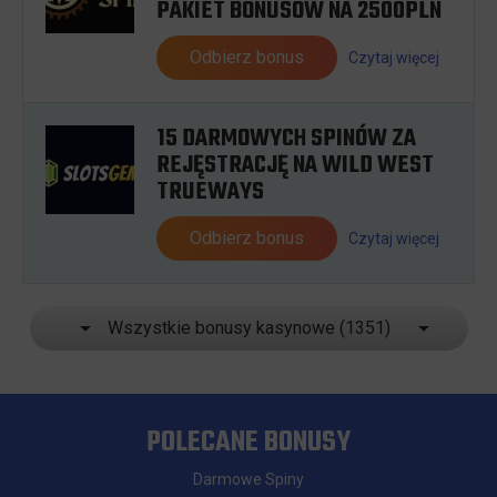
PAKIET BONUSÓW NA 2500PLN
Odbierz bonus
Czytaj więcej
15 DARMOWYCH SPINÓW ZA
REJĘSTRACJĘ NA WILD WEST
TRUEWAYS
Odbierz bonus
Czytaj więcej
Wszystkie bonusy kasynowe
(1351)
POLECANE BONUSY
Darmowe Spiny