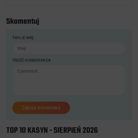
Skomentuj
TWOJE IMIĘ
TREŚĆ KOMENTARZA
Zapisz komentarz
TOP 10 KASYN - SIERPIEŃ 2026