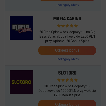
Szczegóły oferty
MAFIA CASINO
20 Free Spinów bez depozytu - na Big
Bass Splash Dodatkowo do 2250 PLN
przy wpłacie i 20 Bonus Spins
Odbierz bonus
Szczegóły oferty
SLOTORO
30 Free Spinów bez depozytu -
Dodatkowo do 10000PLN przy wpłacie
i 250 Bonus Spins
Odbierz bonus