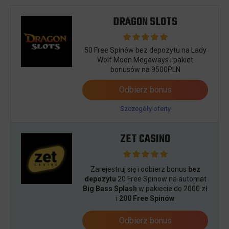
DRAGON SLOTS
50 Free Spinów bez depozytu na Lady
Wolf Moon Megaways i pakiet
bonusów na 9500PLN
Odbierz bonus
Szczegóły oferty
ZET CASINO
Zarejestruj się i odbierz bonus
bez
depozytu
20 Free Spinow na automat
Big Bass Splash
w pakiecie do 2000 zł
i
200 Free Spinów
Odbierz bonus