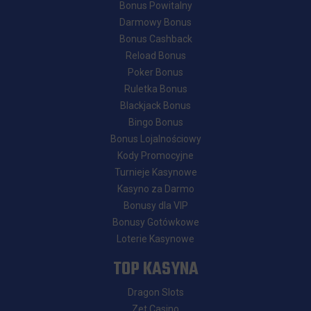
Bonus Powitalny
Darmowy Bonus
Bonus Cashback
Reload Bonus
Poker Bonus
Ruletka Bonus
Blackjack Bonus
Bingo Bonus
Bonus Lojalnościowy
Kody Promocyjne
Turnieje Kasynowe
Kasyno za Darmo
Bonusy dla VIP
Bonusy Gotówkowe
Loterie Kasynowe
TOP KASYNA
Dragon Slots
Zet Casino