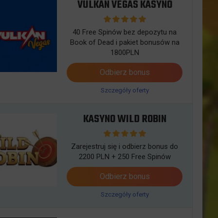
VULKAN VEGAS KASYNO
40 Free Spinów bez depozytu na
Book of Dead i pakiet bonusów na
1800PLN
Odbierz bonus
Szczegóły oferty
KASYNO WILD ROBIN
Zarejestruj się i odbierz bonus do
2200 PLN + 250 Free Spinów
Odbierz bonus
Szczegóły oferty