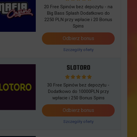
20 Free Spinów bez depozytu - na
Big Bass Splash Dodatkowo do
2250 PLN przy wpłacie i 20 Bonus
Spins
Odbierz bonus
Szczegóły oferty
SLOTORO
30 Free Spinów bez depozytu -
Dodatkowo do 10000PLN przy
wpłacie i 250 Bonus Spins
Odbierz bonus
Szczegóły oferty