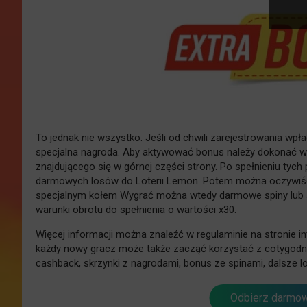
To jednak nie wszystko. Jeśli od chwili zarejestrowania wpła
specjalna nagroda. Aby aktywować bonus należy dokonać 
znajdującego się w górnej części strony. Po spełnieniu tyc
darmowych losów do Loterii Lemon. Potem można oczywiście w
specjalnym kołem Wygrać można wtedy darmowe spiny lub ś
warunki obrotu do spełnienia o wartości x30.
Więcej informacji można znaleźć w regulaminie na stronie in
każdy nowy gracz może także zacząć korzystać z cotygodn
cashback, skrzynki z nagrodami, bonus ze spinami, dalsze los
Odbierz darmow