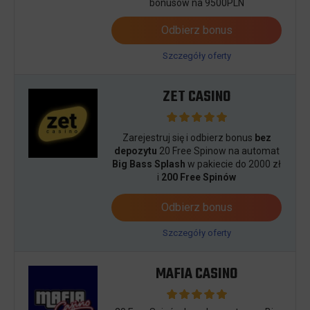
bonusów na 9500PLN
Odbierz bonus
Szczegóły oferty
ZET CASINO
Zarejestruj się i odbierz bonus
bez
depozytu
20 Free Spinow na automat
Big Bass Splash
w pakiecie do 2000 zł
i
200 Free Spinów
Odbierz bonus
Szczegóły oferty
MAFIA CASINO