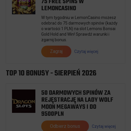
75 FREE SPINS W
LEMONCASINO
W tym tygodniu w LemonCasino możesz
odebrać do 75 darmowych spinów (każdy
o wartości 1 PLN) na slot Lemons Bonsai
Gold Hold and Win! Sprawdź warunki i
zgarnij bonus.
Zagraj
Czytaj więcej
TOP 10 BONUSY - SIERPIEŃ 2026
50 DARMOWYCH SPINÓW ZA
REJĘSTRACJĘ NA LADY WOLF
MOON MEGAWAYS I DO
9500PLN
Odbierz bonus
Czytaj więcej