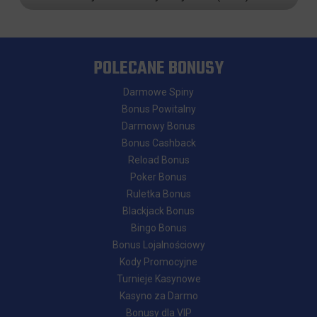
POLECANE BONUSY
Darmowe Spiny
Bonus Powitalny
Darmowy Bonus
Bonus Cashback
Reload Bonus
Poker Bonus
Ruletka Bonus
Blackjack Bonus
Bingo Bonus
Bonus Lojalnościowy
Kody Promocyjne
Turnieje Kasynowe
Kasyno za Darmo
Bonusy dla VIP