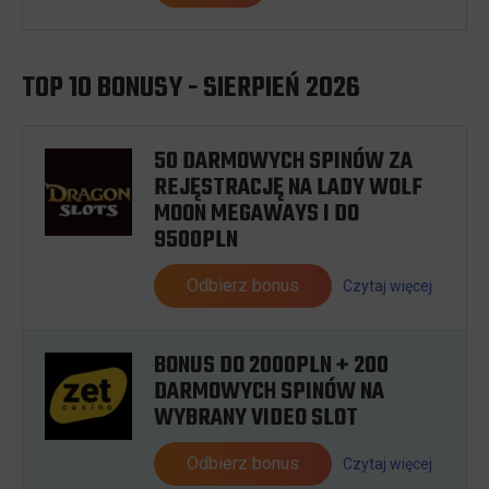
TOP 10 BONUSY - SIERPIEŃ 2026
50 DARMOWYCH SPINÓW ZA
REJĘSTRACJĘ NA LADY WOLF
MOON MEGAWAYS I DO
9500PLN
Odbierz bonus
Czytaj więcej
BONUS DO 2000PLN + 200
DARMOWYCH SPINÓW NA
WYBRANY VIDEO SLOT
Odbierz bonus
Czytaj więcej