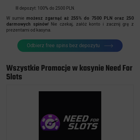
III depozyt: 100% do 2500 PLN.
W sumie
możesz zgarnąć aż 255% do 7500 PLN oraz 250
darmowych spinów
! Nie czekaj, załóż konto i zacznij grę z
prezentami od kasyna.
Odbierz free spins bez depozytu
Wszystkie Promocje w kasynie Need For
Slots