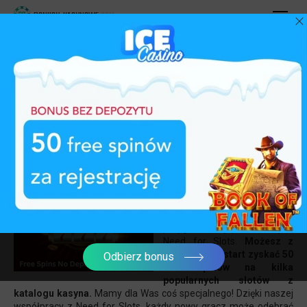
BONUSY-KASYNOWE
.COM
DARMOWE SPINY
BONUS POWITALNY
DARMOWY BONUS
BONUSY KASYNOWE
NEED FOR SLOTS BONUS
✅ TYLKO U NAS 50 FREE SPINS BEZ
DEPOZYTU W NEED FOR SLOTS
Lubisz oferty bez depozytu?
Świetnie się składa, bo mamy
dla Ciebie wyjątkową ofertę
przygotowaną przez kasyno
Need for Slots.
Możesz z
łatwością na start zyskać 50
Odbierz bonus
free spinów na kilka
popularnych slotów z
katalogu kasyna.
Mamy dla Was coś specjalnego! Dzięki naszej
współpracy z Need for Slots, każdy nowy gracz może odebrać