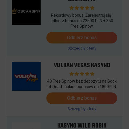
Rekordowy bonus! Zarejestruj się i
odbierz bonus do 22500 PLN + 350
Free Spinów
Odbierz bonus
Szczegóły oferty
VULKAN VEGAS KASYNO
40 Free Spinów bez depozytu na Book
of Dead i pakiet bonusów na 1800PLN
Odbierz bonus
Szczegóły oferty
KASYNO WILD ROBIN