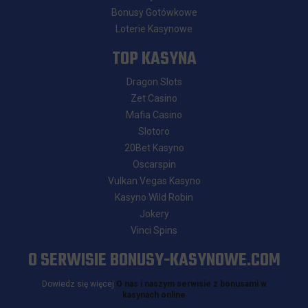
Bonusy Gotówkowe
Loterie Kasynowe
TOP KASYNA
Dragon Slots
Zet Casino
Mafia Casino
Slotoro
20Bet Kasyno
Oscarspin
Vulkan Vegas Kasyno
Kasyno Wild Robin
Jokery
Vinci Spins
O SERWISIE BONUSY-KASYNOWE.COM
Dowiedz się więcej
O nas i naszym serwisie z bonusami w
kasynach online