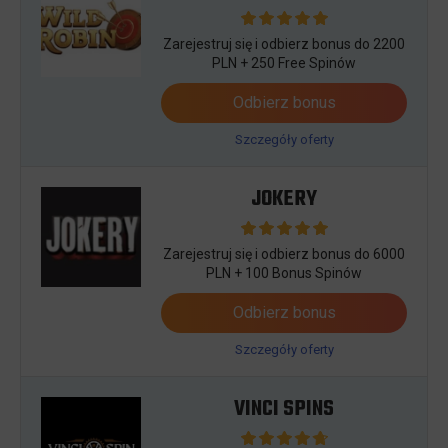
Zarejestruj się i odbierz bonus do 2200
PLN + 250 Free Spinów
Odbierz bonus
Szczegóły oferty
JOKERY
Zarejestruj się i odbierz bonus do 6000
PLN + 100 Bonus Spinów
Odbierz bonus
Szczegóły oferty
VINCI SPINS