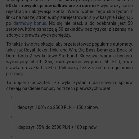
50 darmowych spinów całkowicie za darmo
– wystarczy sama
rejestracja i aktywacja konta. Warto wobec tego skorzystać z
linku na naszej stronie, aby zarejestrować się w kasynie i sięgnąć
po
darmowy bonus
. Nic się nie płaci, a do odebrania jest 50
żetonów, które oznaczają 50 zakładów bez ryzyka, z szansą na
zdobycie prawdziwych pieniędzy.
To także świetna okazja, aby przetestować popularne automaty,
takie jak Royal Joker: Hold and Win, Big Bass Bonanza, Book of
Demi Gods 2 czy kultowy Starburst. Kluczowe warunki bonusu:
wymagany obrót: 35x, maksymalna wygrana: 50 EUR, max
stawka na zakład: 5 EUR. Polecamy też zajrzeć do regulaminu
promocji.
To dopiero początek. Po wykorzystaniu darmowych spinów
czekają na Ciebie bonusy od trzech pierwszych wpłat:
I depozyt: 100% do 2500 PLN + 150 spinów.
II depozyt: 55% do 2500 PLN + 100 spinów.