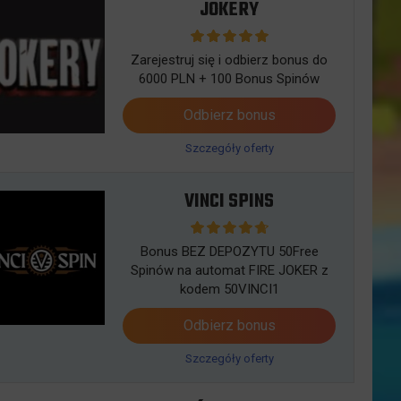
JOKERY
Zarejestruj się i odbierz bonus do
6000 PLN + 100 Bonus Spinów
Odbierz bonus
Szczegóły oferty
VINCI SPINS
Bonus BEZ DEPOZYTU 50Free
Spinów na automat FIRE JOKER z
kodem 50VINCI1
Odbierz bonus
Szczegóły oferty