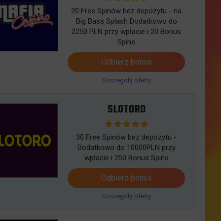
20 Free Spinów bez depozytu - na
Big Bass Splash Dodatkowo do
2250 PLN przy wpłacie i 20 Bonus
Spins
Odbierz bonus
Szczegóły oferty
SLOTORO
30 Free Spinów bez depozytu -
Dodatkowo do 10000PLN przy
wpłacie i 250 Bonus Spins
Odbierz bonus
Szczegóły oferty