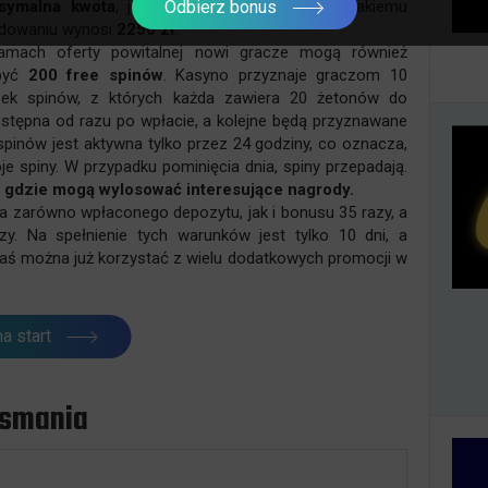
symalna kwota
, jaką można otrzymać dzięki takiemu
Odbierz bonus
dowaniu wynosi
2250 zł
.
amach oferty powitalnej nowi gracze mogą również
być
200 free spinów
. Kasyno przyznaje graczom 10
zek spinów, z których każda zawiera 20 żetonów do
stępna od razu po wpłacie, a kolejne będą przyznawane
spinów jest aktywna tylko przez 24 godziny, co oznacza,
 spiny. W przypadku pominięcia dnia, spiny przepadają.
 gdzie mogą wylosować interesujące nagrody.
 zarówno wpłaconego depozytu, jak i bonusu 35 razy, a
y. Na spełnienie tych warunków jest tylko 10 dni, a
aś można już korzystać z wielu dodatkowych promocji w
a start
ismania