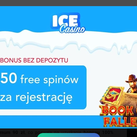
BONUS BEZ DEPOZYT
NUS
BONUS CASHBACK
RELOAD BONUS
POKER BONUS
RULE
I 200 FREE SPINS Z BONUSEM NA START 
TOP 
no online Talismania oferuje nowym graczom atrakcyjny
s powitalny
, który umożliwia zdobycie aż 3 różnych
ród, w tym
bonusu pieniężnego, darmowych spinów
z bonusu crab
. Kasyno Talismania przygotowało
resującą ofertę dla nowych graczy, którzy po rejestracji
 dokonaniu pierwszego depozytu mogą otrzymać cenne
ody. Aby skorzystać z tej oferty, należy najpierw
jestrować się, a następnie
wpłacić na swoje konto
imum 90 zł
, co pozwala na uzyskanie
bonusu 100%
.