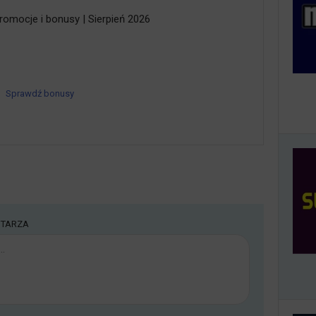
romocje i bonusy | Sierpień 2026
Sprawdź bonusy
NTARZA