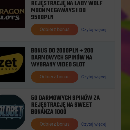
REJĘSTRACJĘ NA LADY WOLF
MOON MEGAWAYS I DO
9500PLN
Odbierz bonus
Czytaj więcej
BONUS DO 2000PLN + 200
DARMOWYCH SPINÓW NA
WYBRANY VIDEO SLOT
Odbierz bonus
Czytaj więcej
50 DARMOWYCH SPINÓW ZA
REJĘSTRACJĘ NA SWEET
BONANZA 1000
Odbierz bonus
Czytaj więcej