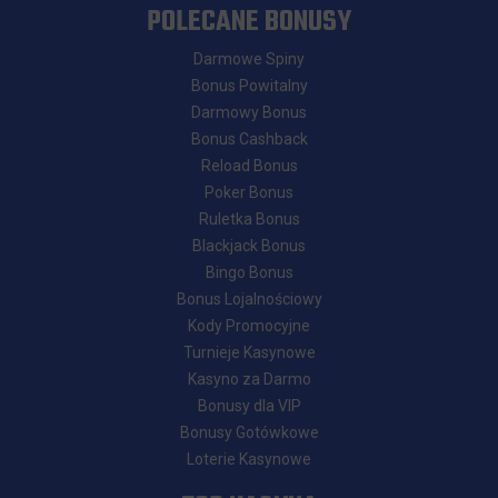
POLECANE BONUSY
Darmowe Spiny
Bonus Powitalny
Darmowy Bonus
Bonus Cashback
Reload Bonus
Poker Bonus
Ruletka Bonus
Blackjack Bonus
Bingo Bonus
Bonus Lojalnościowy
Kody Promocyjne
Turnieje Kasynowe
Kasyno za Darmo
Bonusy dla VIP
Bonusy Gotówkowe
Loterie Kasynowe