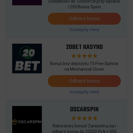
Dodatkowo do 10000PLN przy wpłacie
i 250 Bonus Spins
Odbierz bonus
Szczegóły oferty
20BET KASYNO
Bonus bez depozytu 15 Free Spinów
na Mechanical Clover
Odbierz bonus
Szczegóły oferty
OSCARSPIN
Rekordowy bonus! Zarejestruj się i
odbierz bonus do 22500 PLN + 350