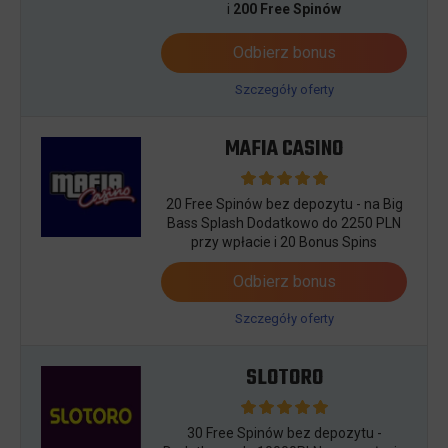
i
200 Free Spinów
Odbierz bonus
Szczegóły oferty
MAFIA CASINO
20 Free Spinów bez depozytu - na Big
Bass Splash Dodatkowo do 2250 PLN
przy wpłacie i 20 Bonus Spins
Odbierz bonus
Szczegóły oferty
SLOTORO
30 Free Spinów bez depozytu -