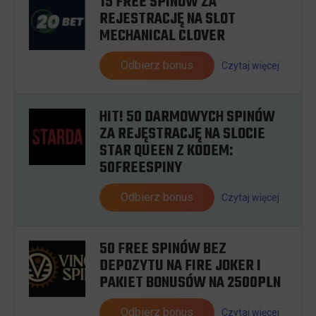
15 FREE SPINÓW ZA
REJESTRACJĘ NA SLOT
MECHANICAL CLOVER
Odbierz bonus
Czytaj więcej
HIT! 50 DARMOWYCH SPINÓW
ZA REJĘSTRACJĘ NA SLOCIE
STAR QUEEN Z KODEM:
50FREESPINY
Odbierz bonus
Czytaj więcej
50 FREE SPINÓW BEZ
DEPOZYTU NA FIRE JOKER I
PAKIET BONUSÓW NA 2500PLN
Odbierz bonus
Czytaj więcej