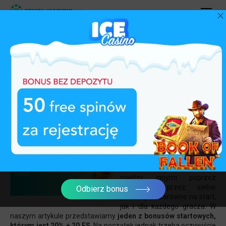
BONUSY-KASYNOWE
.COM
DARMOWE SPINY
BONUS POWITALNY
DARMOWY BONUS
BONUSY KASYNOWE
SPINBOUNTY BONUS
POWITALNY BONUS 20% Z 20 FREE
SPINS W SPIN BOUNTY
SpinBounty powstało w 2022
roku, więc właściwie dopiero
stawia swoje pierwsze kroki w
branży. Stara się promować
między innymi poprzez
oferowane przez siebie
Odbierz bonus
promocje – zarówno na start,
jak i dla każdego gracza. W
naszym artykule przedstawiamy
jeden z bonusów startowych,
którym jest 20% + 20 FS
. Na początek jednak trzeba oczywiście