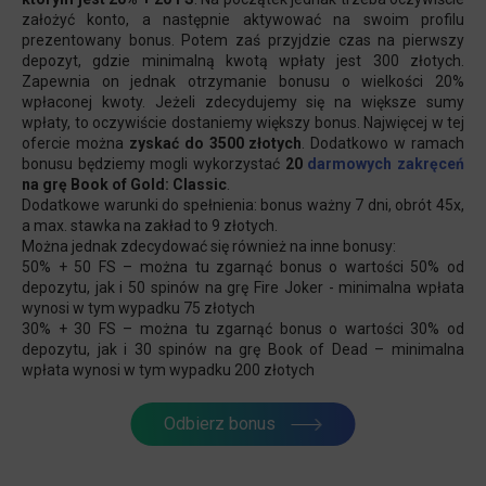
założyć konto, a następnie aktywować na swoim profilu
prezentowany bonus. Potem zaś przyjdzie czas na pierwszy
depozyt, gdzie minimalną kwotą wpłaty jest 300 złotych.
Zapewnia on jednak otrzymanie bonusu o wielkości 20%
wpłaconej kwoty. Jeżeli zdecydujemy się na większe sumy
wpłaty, to oczywiście dostaniemy większy bonus. Najwięcej w tej
ofercie można
zyskać do 3500 złotych
. Dodatkowo w ramach
bonusu będziemy mogli wykorzystać
20
darmowych zakręceń
na grę Book of Gold: Classic
.
Dodatkowe warunki do spełnienia: bonus ważny 7 dni, obrót 45x,
a max. stawka na zakład to 9 złotych.
Można jednak zdecydować się również na inne bonusy:
50% + 50 FS – można tu zgarnąć bonus o wartości 50% od
depozytu, jak i 50 spinów na grę Fire Joker - minimalna wpłata
wynosi w tym wypadku 75 złotych
30% + 30 FS – można tu zgarnąć bonus o wartości 30% od
depozytu, jak i 30 spinów na grę Book of Dead – minimalna
wpłata wynosi w tym wypadku 200 złotych
Odbierz bonus