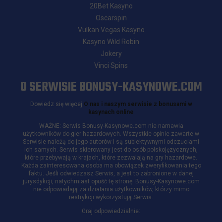
20Bet Kasyno
Oscarspin
Vulkan Vegas Kasyno
Kasyno Wild Robin
Jokery
Vinci Spins
O SERWISIE BONUSY-KASYNOWE.COM
Dowiedz się więcej
O nas i naszym serwisie z bonusami w
kasynach online
WAŻNE: Serwis Bonusy-Kasynowe.com nie namawia
użytkowników do gier hazardowych. Wszystkie opinie zawarte w
Serwisie należą do jego autorów i są subiektywnymi odczuciami
ich samych. Serwis skierowany jest do osób polskojęzycznych,
które przebywają w krajach, które zezwalają na gry hazardowe.
Każda zainteresowana osoba ma obowiązek zweryfikowania tego
faktu. Jeśli odwiedzasz Serwis, a jest to zabronione w danej
jurysdykcji, natychmiast opuść tę stronę. Bonusy-Kasynowe.com
nie odpowiadają za działania użytkowników, którzy mimo
restrykcji wykorzystują Serwis.
Graj odpowiedzialnie: