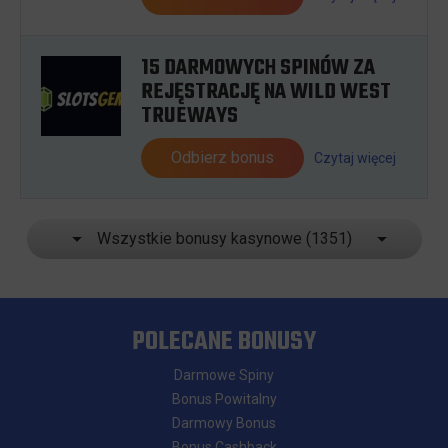
15 DARMOWYCH SPINÓW ZA
REJĘSTRACJĘ NA WILD WEST
TRUEWAYS
Odbierz bonus
Czytaj więcej
Wszystkie bonusy kasynowe
(1351)
POLECANE BONUSY
Darmowe Spiny
Bonus Powitalny
Darmowy Bonus
Bonus Cashback