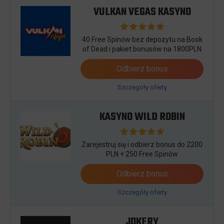
VULKAN VEGAS KASYNO
40 Free Spinów bez depozytu na Book
of Dead i pakiet bonusów na 1800PLN
Odbierz bonus
Szczegóły oferty
KASYNO WILD ROBIN
Zarejestruj się i odbierz bonus do 2200
PLN + 250 Free Spinów
Odbierz bonus
Szczegóły oferty
JOKERY