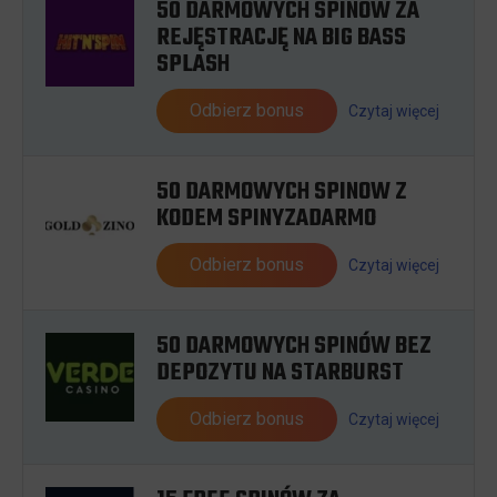
50 DARMOWYCH SPINÓW ZA
REJĘSTRACJĘ NA BIG BASS
SPLASH
Odbierz bonus
Czytaj więcej
50 DARMOWYCH SPINOW Z
KODEM SPINYZADARMO
Odbierz bonus
Czytaj więcej
50 DARMOWYCH SPINÓW BEZ
DEPOZYTU NA STARBURST
Odbierz bonus
Czytaj więcej