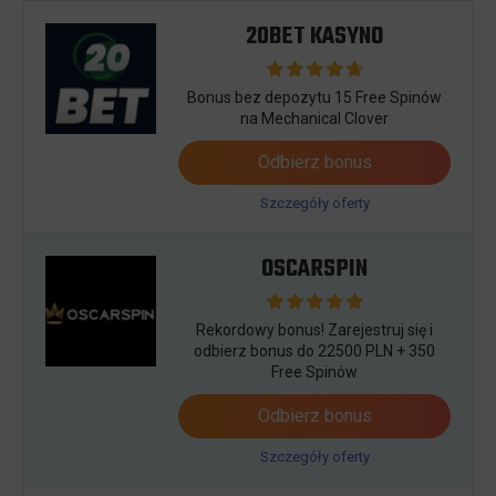
20BET KASYNO
Bonus bez depozytu 15 Free Spinów
na Mechanical Clover
Odbierz bonus
Szczegóły oferty
OSCARSPIN
Rekordowy bonus! Zarejestruj się i
odbierz bonus do 22500 PLN + 350
Free Spinów
Odbierz bonus
Szczegóły oferty