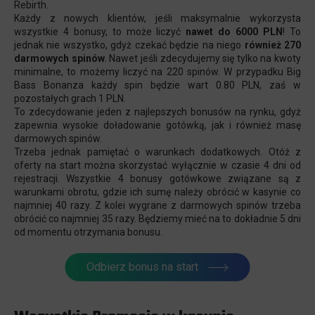
Rebirth.
Każdy z nowych klientów, jeśli maksymalnie wykorzysta
wszystkie 4 bonusy, to może liczyć
nawet do 6000 PLN
! To
jednak nie wszystko, gdyż czekać będzie na niego
również 270
darmowych spinów
. Nawet jeśli zdecydujemy się tylko na kwoty
minimalne, to możemy liczyć na 220 spinów. W przypadku Big
Bass Bonanza każdy spin będzie wart 0.80 PLN, zaś w
pozostałych grach 1 PLN.
To zdecydowanie jeden z najlepszych bonusów na rynku, gdyż
zapewnia wysokie doładowanie gotówką, jak i również masę
darmowych spinów.
Trzeba jednak pamiętać o warunkach dodatkowych. Otóż z
oferty na start można skorzystać wyłącznie w czasie 4 dni od
rejestracji. Wszystkie 4 bonusy gotówkowe związane są z
warunkami obrotu, gdzie ich sumę należy obrócić w kasynie co
najmniej 40 razy. Z kolei wygrane z darmowych spinów trzeba
obrócić co najmniej 35 razy. Będziemy mieć na to dokładnie 5 dni
od momentu otrzymania bonusu.
Odbierz bonus na start