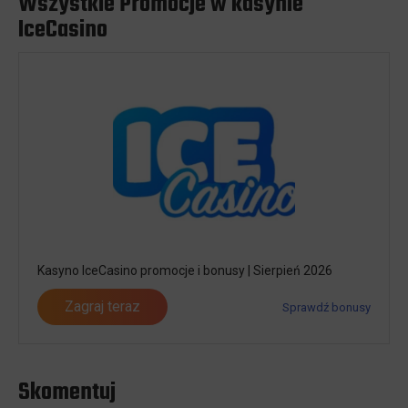
Wszystkie Promocje w kasynie
IceCasino
Kasyno IceCasino promocje i bonusy | Sierpień 2026
Zagraj teraz
Sprawdź bonusy
Skomentuj