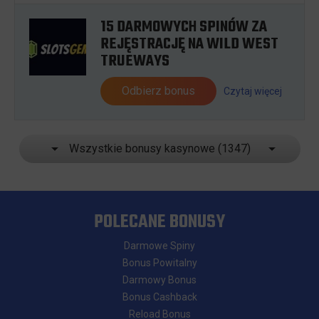
15 DARMOWYCH SPINÓW ZA
REJĘSTRACJĘ NA WILD WEST
TRUEWAYS
Odbierz bonus
Czytaj więcej
Wszystkie bonusy kasynowe
(1347)
POLECANE BONUSY
Darmowe Spiny
Bonus Powitalny
Darmowy Bonus
Bonus Cashback
Reload Bonus