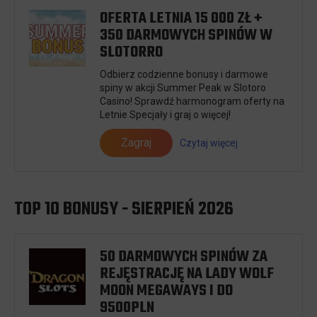
OFERTA LETNIA 15 000 ZŁ +
350 DARMOWYCH SPINÓW W
SLOTORRO
Odbierz codzienne bonusy i darmowe
spiny w akcji Summer Peak w Slotoro
Casino! Sprawdź harmonogram oferty na
Letnie Specjały i graj o więcej!
Zagraj
Czytaj więcej
TOP 10 BONUSY - SIERPIEŃ 2026
50 DARMOWYCH SPINÓW ZA
REJĘSTRACJĘ NA LADY WOLF
MOON MEGAWAYS I DO
9500PLN