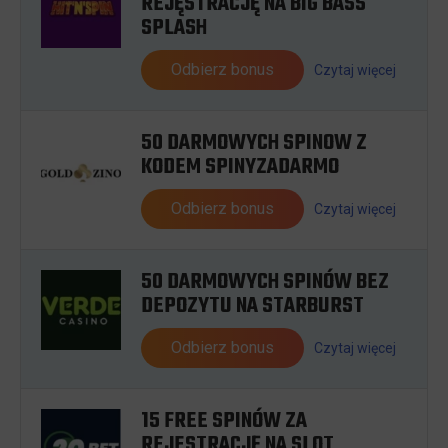
REJĘSTRACJĘ NA BIG BASS
SPLASH
Odbierz bonus
Czytaj więcej
50 DARMOWYCH SPINOW Z
KODEM SPINYZADARMO
Odbierz bonus
Czytaj więcej
50 DARMOWYCH SPINÓW BEZ
DEPOZYTU NA STARBURST
Odbierz bonus
Czytaj więcej
15 FREE SPINÓW ZA
REJESTRACJĘ NA SLOT