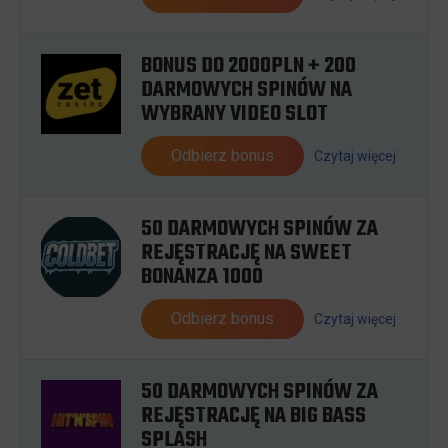
BONUS DO 2000PLN + 200
DARMOWYCH SPINÓW NA
WYBRANY VIDEO SLOT
Odbierz bonus
Czytaj więcej
50 DARMOWYCH SPINÓW ZA
REJĘSTRACJĘ NA SWEET
BONANZA 1000
Odbierz bonus
Czytaj więcej
50 DARMOWYCH SPINÓW ZA
REJĘSTRACJĘ NA BIG BASS
SPLASH