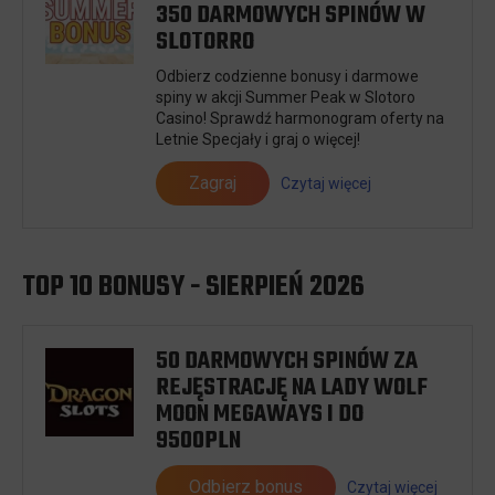
350 DARMOWYCH SPINÓW W
SLOTORRO
Odbierz codzienne bonusy i darmowe
spiny w akcji Summer Peak w Slotoro
Casino! Sprawdź harmonogram oferty na
Letnie Specjały i graj o więcej!
Zagraj
Czytaj więcej
TOP 10 BONUSY - SIERPIEŃ 2026
50 DARMOWYCH SPINÓW ZA
REJĘSTRACJĘ NA LADY WOLF
MOON MEGAWAYS I DO
9500PLN
Odbierz bonus
Czytaj więcej