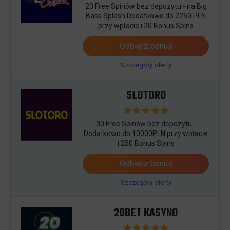
20 Free Spinów bez depozytu - na Big
Bass Splash Dodatkowo do 2250 PLN
przy wpłacie i 20 Bonus Spins
Odbierz bonus
Szczegóły oferty
SLOTORO
30 Free Spinów bez depozytu -
Dodatkowo do 10000PLN przy wpłacie
i 250 Bonus Spins
Odbierz bonus
Szczegóły oferty
20BET KASYNO