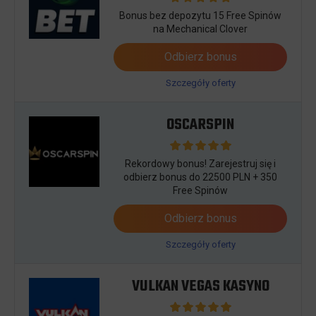
Bonus bez depozytu 15 Free Spinów
na Mechanical Clover
Odbierz bonus
Szczegóły oferty
OSCARSPIN
Rekordowy bonus! Zarejestruj się i
odbierz bonus do 22500 PLN + 350
Free Spinów
Odbierz bonus
Szczegóły oferty
VULKAN VEGAS KASYNO