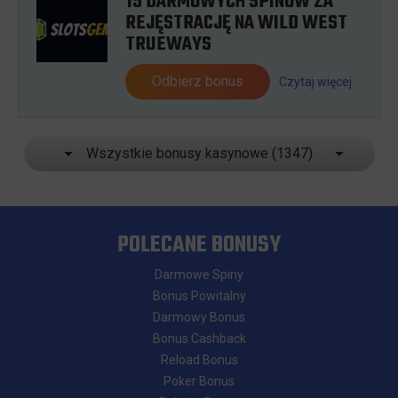
15 DARMOWYCH SPINÓW ZA
REJĘSTRACJĘ NA WILD WEST
TRUEWAYS
Odbierz bonus
Czytaj więcej
Wszystkie bonusy kasynowe
(1347)
POLECANE BONUSY
Darmowe Spiny
Bonus Powitalny
Darmowy Bonus
Bonus Cashback
Reload Bonus
Poker Bonus