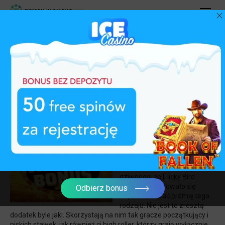
BONUSY-KASYNOWE
.COM
DARMOWE SPINY
BONUS POWITALNY
DARMOWY BONUS
BONUSY KASYNOWE
LUCKY BIRD BONUS
BONUS OD REJESTRACJI 100% DO
10€ W LUCKY BIRD CASINO
Bonus od rejestracji
to
zawsze ciekawe zagadnienie.
Kasyna internetowe kuszą
właśnie nim. Nic zatem
dziwnego, że Lucky Bird
Casino zdecydowało się
Odbierz bonus
zaprezentować premię tego
rodzaju. Nie jest to zresztą
dodatek byle jaki. Skorzystają na nim tak gracze początkujący i
niskich stawek, jak również ci high roller, którzy grają wyłącznie