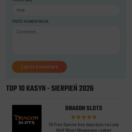
TREŚĆ KOMENTARZA
Zapisz komentarz
TOP 10 KASYN - SIERPIEŃ 2026
DRAGON SLOTS
50 Free Spinów bez depozytu na Lady
Wolf Moon Megaways i pakiet