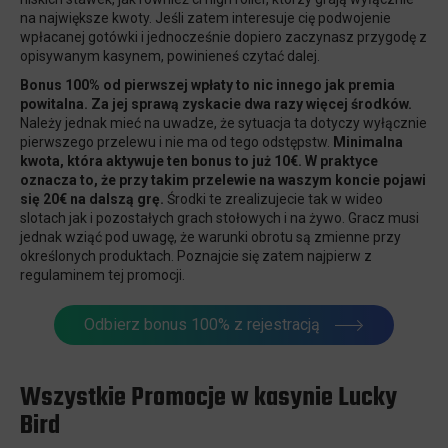
na największe kwoty. Jeśli zatem interesuje cię podwojenie
wpłacanej gotówki i jednocześnie dopiero zaczynasz przygodę z
opisywanym kasynem, powinieneś czytać dalej.
Bonus 100% od pierwszej wpłaty to nic innego jak premia
powitalna. Za jej sprawą zyskacie dwa razy więcej środków.
Należy jednak mieć na uwadze, że sytuacja ta dotyczy wyłącznie
pierwszego przelewu i nie ma od tego odstępstw.
Minimalna
kwota, która aktywuje ten bonus to już 10€. W praktyce
oznacza to, że przy takim przelewie na waszym koncie pojawi
się 20€ na dalszą grę.
Środki te zrealizujecie tak w wideo
slotach jak i pozostałych grach stołowych i na żywo. Gracz musi
jednak wziąć pod uwagę, że warunki obrotu są zmienne przy
określonych produktach. Poznajcie się zatem najpierw z
regulaminem tej promocji.
Odbierz bonus 100% z rejestracją
Wszystkie Promocje w kasynie Lucky
Bird