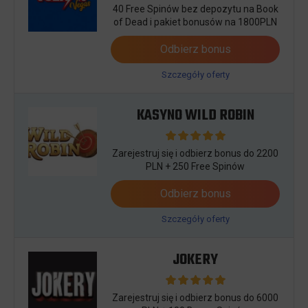
40 Free Spinów bez depozytu na Book
of Dead i pakiet bonusów na 1800PLN
Odbierz bonus
Szczegóły oferty
KASYNO WILD ROBIN
Zarejestruj się i odbierz bonus do 2200
PLN + 250 Free Spinów
Odbierz bonus
Szczegóły oferty
JOKERY
Zarejestruj się i odbierz bonus do 6000