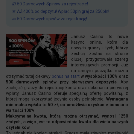
🎁 50 Darmowych Spinów za rejestracje!
🚨 AŻ 400% od depzytu! Wpłać 50pln graj za 250pln!
📣 50 Darmowych spinów za rejestrację!
Janusz Casino to nowe
kasyno online, która dla
nowych graczy i tych, którzy
zechcą zostać na stronie
dłużej, przygotowała szereg
interesujących promocji. Już
na samym początku można
otrzymać tutaj ciekawy
bonus na start
w wysokości 100% oraz
500 darmowych spinów przy pierwszym depozycie
. Aby
zachęcić graczy do rejestracji konta oraz dokonania pierwszej
wpłaty, Janusz Casino oferuje specjalną ofertę powitalną, z
której mogą skorzystać jedynie osoby pełnoletnie.
Wymagana
minimalna wpłata to 50 zł, co umożliwia uzyskanie bonusu o
wartości 100%.
Maksymalna kwota, którą można otrzymać, wynosi 1250
złotych, a więc jest to odpowiednia kwota dla wielu naszych
czytelników.
To jednak nie koniec atrakcji. Gracze mają również możliwość