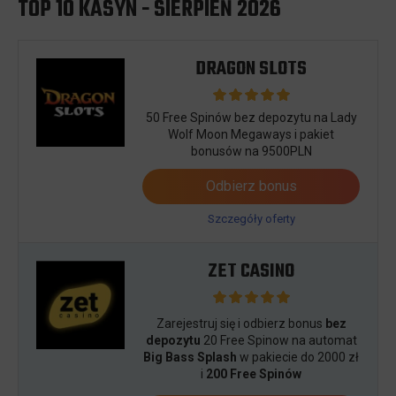
TOP 10 KASYN - SIERPIEŃ 2026
DRAGON SLOTS
50 Free Spinów bez depozytu na Lady
Wolf Moon Megaways i pakiet
bonusów na 9500PLN
Odbierz bonus
Szczegóły oferty
ZET CASINO
Zarejestruj się i odbierz bonus
bez
depozytu
20 Free Spinow na automat
Big Bass Splash
w pakiecie do 2000 zł
i
200 Free Spinów