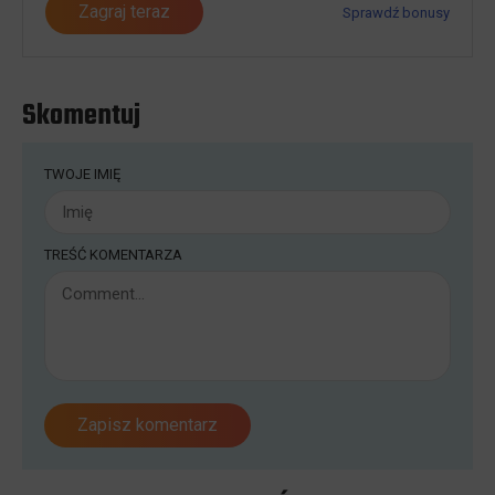
Zagraj teraz
Sprawdź bonusy
Odbierz bonus
Szczegóły oferty
Skomentuj
TWOJE IMIĘ
TREŚĆ KOMENTARZA
Zapisz komentarz