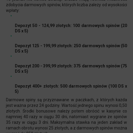
zdobycia darmowych spinów, których liczba zależy od wysokości
wpłaty:
Depozyt 50 - 124,99 złotych: 100 darmowych spinów (20
DS x 5)
Depozyt 125 - 199,99 złotych: 250 darmowych spinów (50
DS x 5)
Depozyt 200 - 399,99 złotych: 375 darmowych spinów (75
DS x 5)
Depozyt 400+ złotych: 500 darmowych spinów (100 DS x
5)
Darmowe spiny są przyznawane w paczkach, z których każda
jest ważna przez 24 godziny. Wartość jednego spinu wynosi 0,50
złotych. Środki bonusowe należy potem obrócić w kasynie co
najmniej 40 razy w ciągu 30 dni, natomiast wygrane ze spinów
35 razy w ciągu 3 dni. Maksymalna stawka na jeden zakład w
ramach obrotu wynosi 25 złotych, a z darmowych spinów można