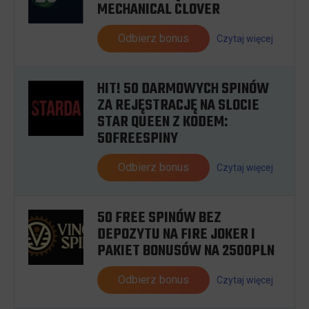
MECHANICAL CLOVER
Odbierz bonus
Czytaj więcej
HIT! 50 DARMOWYCH SPINÓW
ZA REJĘSTRACJĘ NA SLOCIE
STAR QUEEN Z KODEM:
50FREESPINY
Odbierz bonus
Czytaj więcej
50 FREE SPINÓW BEZ
DEPOZYTU NA FIRE JOKER I
PAKIET BONUSÓW NA 2500PLN
Odbierz bonus
Czytaj więcej