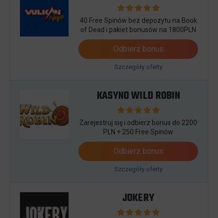
40 Free Spinów bez depozytu na Book
of Dead i pakiet bonusów na 1800PLN
Odbierz bonus
Szczegóły oferty
KASYNO WILD ROBIN
Zarejestruj się i odbierz bonus do 2200
PLN + 250 Free Spinów
Odbierz bonus
Szczegóły oferty
JOKERY