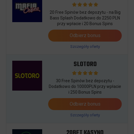
20 Free Spinów bez depozytu - na Big
Bass Splash Dodatkowo do 2250 PLN
przy wpłacie i 20 Bonus Spins
Odbierz bonus
Szczegóły oferty
SLOTORO
30 Free Spinów bez depozytu -
Dodatkowo do 10000PLN przy wpłacie
i 250 Bonus Spins
Odbierz bonus
Szczegóły oferty
20BET KASYNO