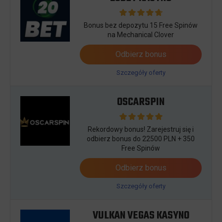
Bonus bez depozytu 15 Free Spinów
na Mechanical Clover
Odbierz bonus
Szczegóły oferty
OSCARSPIN
Rekordowy bonus! Zarejestruj się i
odbierz bonus do 22500 PLN + 350
Free Spinów
Odbierz bonus
Szczegóły oferty
VULKAN VEGAS KASYNO