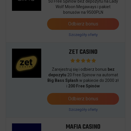
50 Free Spinów bez depozytu na Lady
Wolf Moon Megaways i pakiet
bonusów na 9500PLN
Odbierz bonus
Szczegóły oferty
ZET CASINO
Zarejestruj się i odbierz bonus
bez
depozytu
20 Free Spinow na automat
Big Bass Splash
w pakiecie do 2000 zł
i
200 Free Spinów
Odbierz bonus
Szczegóły oferty
MAFIA CASINO