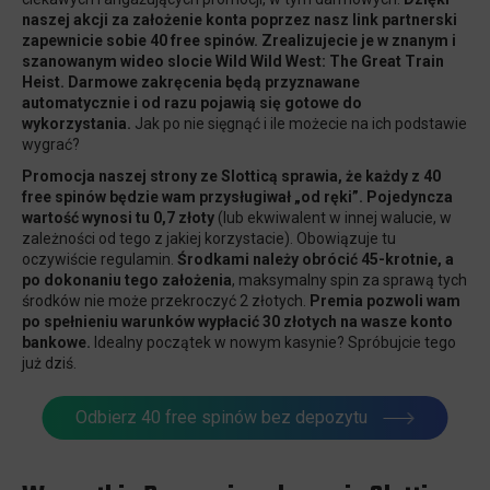
naszej akcji za założenie konta poprzez nasz link partnerski
zapewnicie sobie 40 free spinów. Zrealizujecie je w znanym i
szanowanym wideo slocie Wild Wild West: The Great Train
Heist. Darmowe zakręcenia będą przyznawane
automatycznie i od razu pojawią się gotowe do
wykorzystania.
Jak po nie sięgnąć i ile możecie na ich podstawie
wygrać?
Promocja naszej strony ze Slotticą sprawia, że każdy z 40
free spinów będzie wam przysługiwał „od ręki”. Pojedyncza
wartość wynosi tu 0,7 złoty
(lub ekwiwalent w innej walucie, w
zależności od tego z jakiej korzystacie). Obowiązuje tu
oczywiście regulamin.
Środkami należy obrócić 45-krotnie, a
po dokonaniu tego założenia
, maksymalny spin za sprawą tych
środków nie może przekroczyć 2 złotych.
Premia pozwoli wam
po spełnieniu warunków wypłacić 30 złotych na wasze konto
bankowe.
Idealny początek w nowym kasynie? Spróbujcie tego
już dziś.
Odbierz 40 free spinów bez depozytu