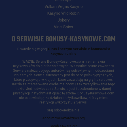
Vulkan Vegas Kasyno
Kasyno Wild Robin
Jokery
Vinci Spins
O SERWISIE BONUSY-KASYNOWE.COM
Dowiedz się więcej
O nas i naszym serwisie z bonusami w
kasynach online
WAŻNE: Serwis Bonusy-Kasynowe.com nie namawia
użytkowników do gier hazardowych. Wszystkie opinie zawarte w
Serwisie należą do jego autorów i są subiektywnymi odczuciami
ich samych. Serwis skierowany jest do osób polskojęzycznych,
które przebywają w krajach, które zezwalają na gry hazardowe.
Każda zainteresowana osoba ma obowiązek zweryfikowania tego
faktu. Jeśli odwiedzasz Serwis, a jest to zabronione w danej
jurysdykcji, natychmiast opuść tę stronę. Bonusy-Kasynowe.com
nie odpowiadają za działania użytkowników, którzy mimo
restrykcji wykorzystują Serwis.
Graj odpowiedzialnie:
AnonimowiHazardzisci.org
GambleAware.org