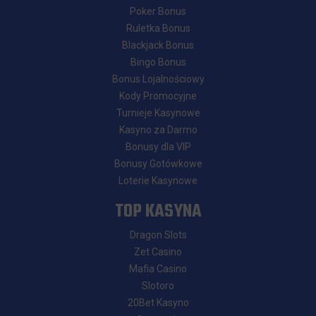
Poker Bonus
Ruletka Bonus
Blackjack Bonus
Bingo Bonus
Bonus Lojalnościowy
Kody Promocyjne
Turnieje Kasynowe
Kasyno za Darmo
Bonusy dla VIP
Bonusy Gotówkowe
Loterie Kasynowe
TOP KASYNA
Dragon Slots
Zet Casino
Mafia Casino
Slotoro
20Bet Kasyno