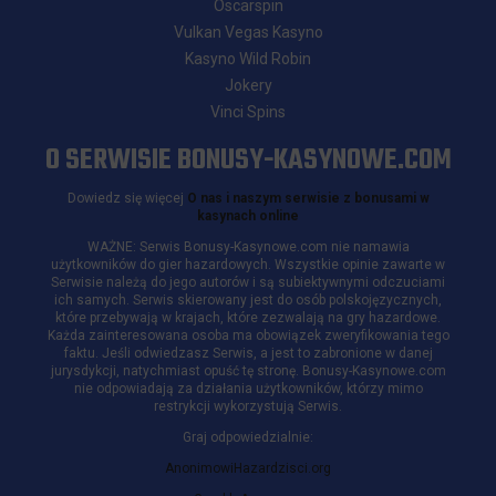
Oscarspin
Vulkan Vegas Kasyno
Kasyno Wild Robin
Jokery
Vinci Spins
O SERWISIE BONUSY-KASYNOWE.COM
Dowiedz się więcej
O nas i naszym serwisie z bonusami w
kasynach online
WAŻNE: Serwis Bonusy-Kasynowe.com nie namawia
użytkowników do gier hazardowych. Wszystkie opinie zawarte w
Serwisie należą do jego autorów i są subiektywnymi odczuciami
ich samych. Serwis skierowany jest do osób polskojęzycznych,
które przebywają w krajach, które zezwalają na gry hazardowe.
Każda zainteresowana osoba ma obowiązek zweryfikowania tego
faktu. Jeśli odwiedzasz Serwis, a jest to zabronione w danej
jurysdykcji, natychmiast opuść tę stronę. Bonusy-Kasynowe.com
nie odpowiadają za działania użytkowników, którzy mimo
restrykcji wykorzystują Serwis.
Graj odpowiedzialnie:
AnonimowiHazardzisci.org