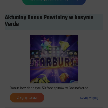
Aktualny Bonus Powitalny w kasynie
Verde
Bonus bez depozytu 50 free spinów w CasinoVerde
Zagraj teraz
Czytaj więcej