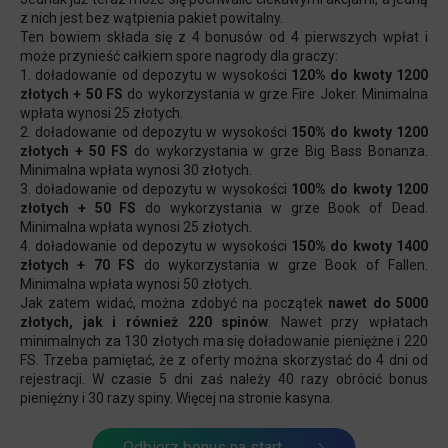
z nich jest bez wątpienia pakiet powitalny.
Ten bowiem składa się z 4 bonusów od 4 pierwszych wpłat i
może przynieść całkiem spore nagrody dla graczy:
1. doładowanie od depozytu w wysokości
120% do kwoty 1200
złotych + 50 FS
do wykorzystania w grze Fire Joker. Minimalna
wpłata wynosi 25 złotych.
2. doładowanie od depozytu w wysokości
150% do kwoty 1200
złotych + 50 FS
do wykorzystania w grze Big Bass Bonanza.
Minimalna wpłata wynosi 30 złotych.
3. doładowanie od depozytu w wysokości
100% do kwoty 1200
złotych + 50 FS
do wykorzystania w grze Book of Dead.
Minimalna wpłata wynosi 25 złotych.
4. doładowanie od depozytu w wysokości
150% do kwoty 1400
złotych + 70 FS
do wykorzystania w grze Book of Fallen.
Minimalna wpłata wynosi 50 złotych.
Jak zatem widać, można zdobyć na początek
nawet do 5000
złotych, jak i również 220 spinów
. Nawet przy wpłatach
minimalnych za 130 złotych ma się doładowanie pieniężne i 220
FS. Trzeba pamiętać, że z oferty można skorzystać do 4 dni od
rejestracji. W czasie 5 dni zaś należy 40 razy obrócić bonus
pieniężny i 30 razy spiny. Więcej na stronie kasyna.
Odbierz bonus na start