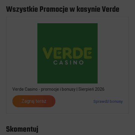
Wszystkie Promocje w kasynie Verde
Verde Casino - promocje i bonusy | Sierpień 2026
Zagraj teraz
Sprawdź bonusy
Skomentuj