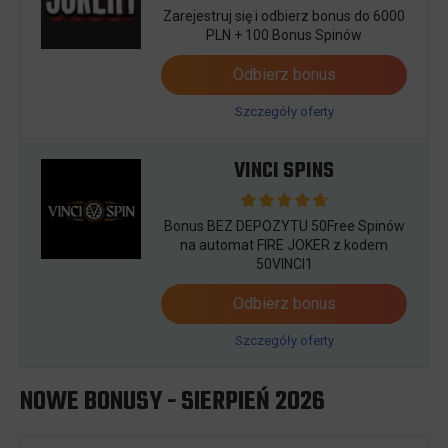
Zarejestruj się i odbierz bonus do 6000
PLN + 100 Bonus Spinów
Odbierz bonus
Szczegóły oferty
VINCI SPINS
Bonus BEZ DEPOZYTU 50Free Spinów
na automat FIRE JOKER z kodem
50VINCI1
Odbierz bonus
Szczegóły oferty
NOWE BONUSY - SIERPIEŃ 2026