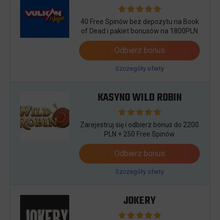
40 Free Spinów bez depozytu na Book
of Dead i pakiet bonusów na 1800PLN
Odbierz bonus
Szczegóły oferty
KASYNO WILD ROBIN
Zarejestruj się i odbierz bonus do 2200
PLN + 250 Free Spinów
Odbierz bonus
Szczegóły oferty
JOKERY