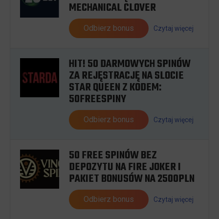
MECHANICAL CLOVER
Odbierz bonus
Czytaj więcej
HIT! 50 DARMOWYCH SPINÓW
ZA REJĘSTRACJĘ NA SLOCIE
STAR QUEEN Z KODEM:
50FREESPINY
Odbierz bonus
Czytaj więcej
50 FREE SPINÓW BEZ
DEPOZYTU NA FIRE JOKER I
PAKIET BONUSÓW NA 2500PLN
Odbierz bonus
Czytaj więcej