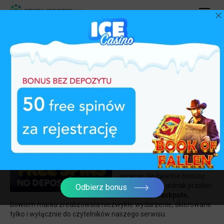
BONUSY-KASYNOWE
.COM
DARMOWE SPINY
BONUS POWITALNY
DARMOWY BONUS
BONUSY KASYNOWE
WILDJACKPOTS BONUS
10 DARMOWYCH SPINÓW ZA
REJESTRACJĘ W WILD JACKPOTS
Wyczekujecie
Halloween i
promocji kasynowych
z tym
związanych? Bardzo
słusznie. To okres w którym
serwuje się świetne bonusy.
Trudno będzie jednak przebić
Odbierz bonus
ten od
Wild Jackpots
,
bowiem marka zrealizowała niezwykłe wydarzenie, skierowane
tylko i wyłącznie do czytelników naszego serwisu.