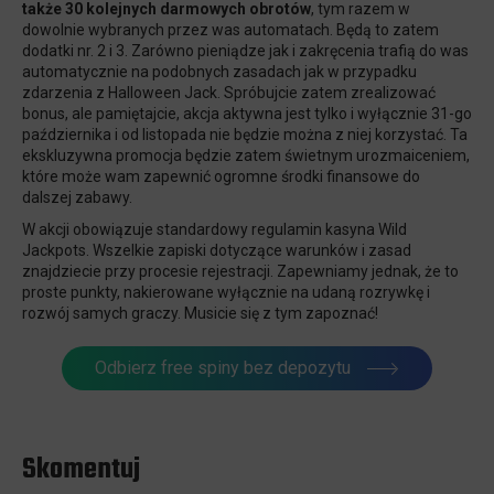
także 30 kolejnych darmowych obrotów
, tym razem w
dowolnie wybranych przez was automatach. Będą to zatem
dodatki nr. 2 i 3. Zarówno pieniądze jak i zakręcenia trafią do was
automatycznie na podobnych zasadach jak w przypadku
zdarzenia z Halloween Jack. Spróbujcie zatem zrealizować
bonus, ale pamiętajcie, akcja aktywna jest tylko i wyłącznie 31-go
października i od listopada nie będzie można z niej korzystać. Ta
ekskluzywna promocja będzie zatem świetnym urozmaiceniem,
które może wam zapewnić ogromne środki finansowe do
dalszej zabawy.
W akcji obowiązuje standardowy regulamin kasyna Wild
Jackpots. Wszelkie zapiski dotyczące warunków i zasad
znajdziecie przy procesie rejestracji. Zapewniamy jednak, że to
proste punkty, nakierowane wyłącznie na udaną rozrywkę i
rozwój samych graczy. Musicie się z tym zapoznać!
Odbierz free spiny bez depozytu
Skomentuj