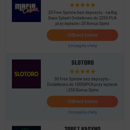
20 Free Spinów bez depozytu - na Big
Bass Splash Dodatkowo do 2250 PLN
przy wpłacie i 20 Bonus Spins
Odbierz bonus
Szczegóły oferty
SLOTORO
30 Free Spinów bez depozytu -
Dodatkowo do 10000PLN przy wpłacie
i 250 Bonus Spins
Odbierz bonus
Szczegóły oferty
20BET KASYNO