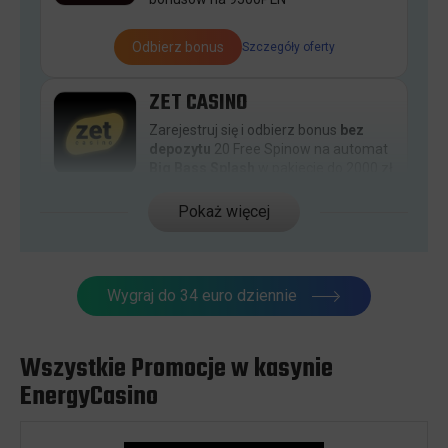
Odbierz bonus
Szczegóły oferty
ZET CASINO
Zarejestruj się i odbierz bonus
bez
depozytu
20 Free Spinow na automat
Big Bass Splash
w pakiecie do 2000 zł
i
200 Free Spinów
Pokaż więcej
Odbierz bonus
Szczegóły oferty
MAFIA CASINO
Wygraj do 34 euro dziennie
20 Free Spinów bez depozytu - na Big
Bass Splash Dodatkowo do 2250 PLN
przy wpłacie i 20 Bonus Spins
Wszystkie Promocje w kasynie
EnergyCasino
Odbierz bonus
Szczegóły oferty