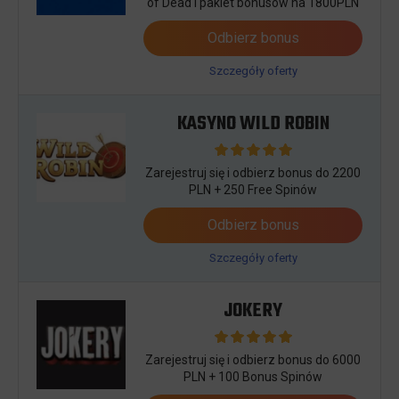
of Dead i pakiet bonusów na 1800PLN
Odbierz bonus
Szczegóły oferty
KASYNO WILD ROBIN
Zarejestruj się i odbierz bonus do 2200
PLN + 250 Free Spinów
Odbierz bonus
Szczegóły oferty
JOKERY
Zarejestruj się i odbierz bonus do 6000
PLN + 100 Bonus Spinów