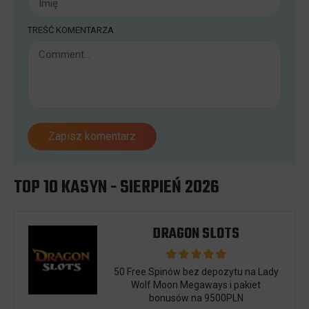
TREŚĆ KOMENTARZA
Zapisz komentarz
TOP 10 KASYN - SIERPIEŃ 2026
DRAGON SLOTS
50 Free Spinów bez depozytu na Lady
Wolf Moon Megaways i pakiet
bonusów na 9500PLN