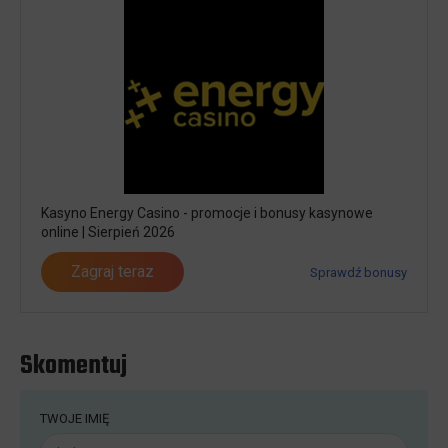
SLOTORO
30 Free Spinów bez depozytu -
Dodatkowo do 10000PLN przy wpłacie
i 250 Bonus Spins
Odbierz bonus
Szczegóły oferty
20BET KASYNO
Bonus bez depozytu 15 Free Spinów
Kasyno Energy Casino - promocje i bonusy kasynowe
na Mechanical Clover
online | Sierpień 2026
Zagraj teraz
Sprawdź bonusy
Odbierz bonus
Szczegóły oferty
Skomentuj
TWOJE IMIĘ