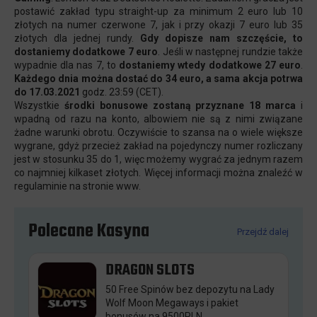
postawić zakład typu straight-up za minimum 2 euro lub 10
złotych na numer czerwone 7, jak i przy okazji 7 euro lub 35
złotych dla jednej rundy.
Gdy dopisze nam szczęście, to
dostaniemy dodatkowe 7 euro
. Jeśli w następnej rundzie także
wypadnie dla nas 7, to
dostaniemy wtedy dodatkowe 27 euro
.
Każdego dnia można dostać do 34 euro, a sama akcja potrwa
do 17.03.2021
godz. 23:59 (CET).
Wszystkie
środki bonusowe zostaną przyznane 18 marca
i
wpadną od razu na konto, albowiem nie są z nimi związane
żadne warunki obrotu. Oczywiście to szansa na o wiele większe
wygrane, gdyż przecież zakład na pojedynczy numer rozliczany
jest w stosunku 35 do 1, więc możemy wygrać za jednym razem
co najmniej kilkaset złotych. Więcej informacji można znaleźć w
regulaminie na stronie www.
Polecane Kasyna
Przejdź dalej
DRAGON SLOTS
50 Free Spinów bez depozytu na Lady
Wolf Moon Megaways i pakiet
bonusów na 9500PLN