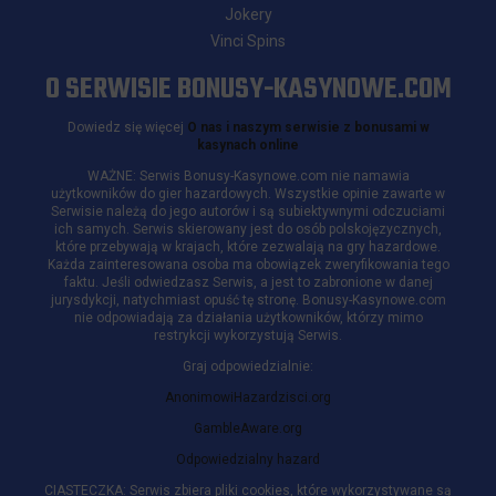
Jokery
Vinci Spins
O SERWISIE BONUSY-KASYNOWE.COM
Dowiedz się więcej
O nas i naszym serwisie z bonusami w
kasynach online
WAŻNE: Serwis Bonusy-Kasynowe.com nie namawia
użytkowników do gier hazardowych. Wszystkie opinie zawarte w
Serwisie należą do jego autorów i są subiektywnymi odczuciami
ich samych. Serwis skierowany jest do osób polskojęzycznych,
które przebywają w krajach, które zezwalają na gry hazardowe.
Każda zainteresowana osoba ma obowiązek zweryfikowania tego
faktu. Jeśli odwiedzasz Serwis, a jest to zabronione w danej
jurysdykcji, natychmiast opuść tę stronę. Bonusy-Kasynowe.com
nie odpowiadają za działania użytkowników, którzy mimo
restrykcji wykorzystują Serwis.
Graj odpowiedzialnie:
AnonimowiHazardzisci.org
GambleAware.org
Odpowiedzialny hazard
CIASTECZKA: Serwis zbiera pliki cookies, które wykorzystywane są