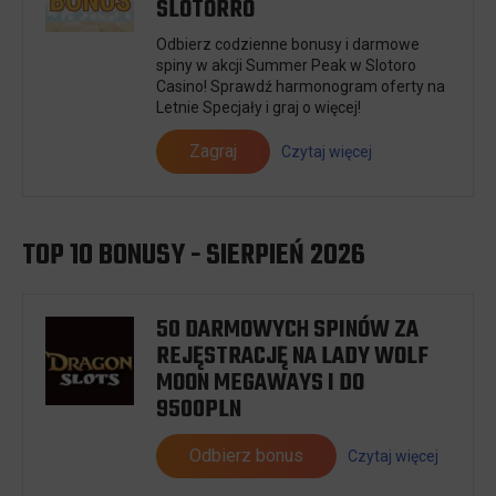
Program lojalnościowy 22BET oferuje
cashback od 5% do 11% oraz dodatkowe
korzyści dla graczy VIP. Sprawdź, jak
działa system zwrotów.
a
Zagraj
Czytaj więcej
TOP 10 BONUSY - SIERPIEŃ 2026
50 DARMOWYCH SPINÓW ZA
REJĘSTRACJĘ NA LADY WOLF
MOON MEGAWAYS I DO
9500PLN
Odbierz bonus
Czytaj więcej