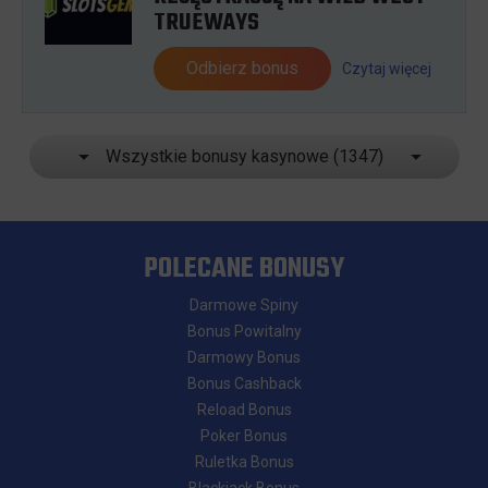
TRUEWAYS
Odbierz bonus
Czytaj więcej
Wszystkie bonusy kasynowe
(1347)
POLECANE BONUSY
Darmowe Spiny
Bonus Powitalny
Darmowy Bonus
Bonus Cashback
Reload Bonus
Poker Bonus
Ruletka Bonus