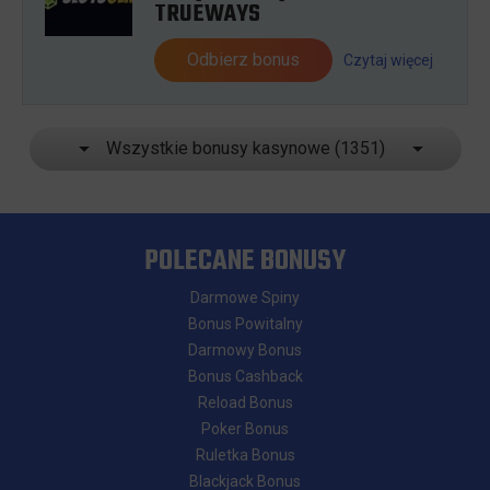
TRUEWAYS
Odbierz bonus
Czytaj więcej
Wszystkie bonusy kasynowe
(1351)
POLECANE BONUSY
Darmowe Spiny
Bonus Powitalny
Darmowy Bonus
Bonus Cashback
Reload Bonus
Poker Bonus
Ruletka Bonus
Blackjack Bonus