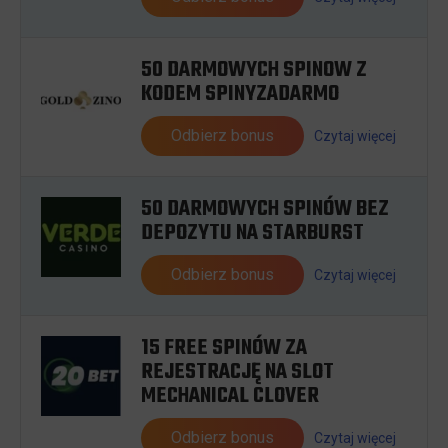
50 DARMOWYCH SPINOW Z
KODEM SPINYZADARMO
Odbierz bonus
Czytaj więcej
50 DARMOWYCH SPINÓW BEZ
DEPOZYTU NA STARBURST
Odbierz bonus
Czytaj więcej
15 FREE SPINÓW ZA
REJESTRACJĘ NA SLOT
MECHANICAL CLOVER
Odbierz bonus
Czytaj więcej