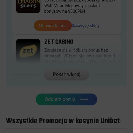
50 Free Spinów bez depozytu na Lady
Wolf Moon Megaways i pakiet
bonusów na 9500PLN
Odbierz bonus
Szczegóły oferty
ZET CASINO
Zarejestruj się i odbierz bonus
bez
depozytu
20 Free Spinow na automat
Big Bass Splash
w pakiecie do 2000 zł
i
200 Free Spinów
Pokaż więcej
Odbierz bonus
Szczegóły oferty
MAFIA CASINO
Odbierz bonus
20 Free Spinów bez depozytu - na Big
Bass Splash Dodatkowo do 2250 PLN
przy wpłacie i 20 Bonus Spins
Wszystkie Promocje w kasynie Unibet
Odbierz bonus
Szczegóły oferty