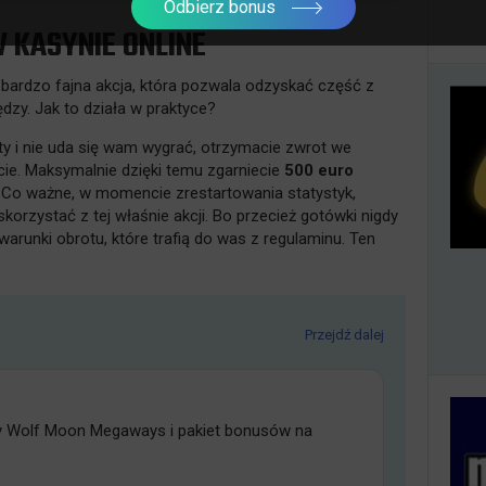
Odbierz bonus
KASYNIE ONLINE
bardzo fajna akcja, która pozwala odzyskać część z
dzy. Jak to działa w praktyce?
oty i nie uda się wam wygrać, otrzymacie zwrot we
e. Maksymalnie dzięki temu zgarniecie
500 euro
. Co ważne, w momencie zrestartowania statystyk,
orzystać z tej właśnie akcji. Bo przecież gotówki nigdy
 warunki obrotu, które trafią do was z regulaminu. Ten
Przejdź dalej
y Wolf Moon Megaways i pakiet bonusów na