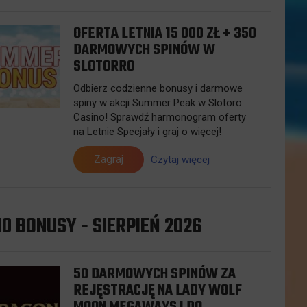
OFERTA LETNIA 15 000 ZŁ + 350
DARMOWYCH SPINÓW W
SLOTORRO
Odbierz codzienne bonusy i darmowe
spiny w akcji Summer Peak w Slotoro
Casino! Sprawdź harmonogram oferty
na Letnie Specjały i graj o więcej!
Zagraj
Czytaj więcej
10 BONUSY - SIERPIEŃ 2026
50 DARMOWYCH SPINÓW ZA
REJĘSTRACJĘ NA LADY WOLF