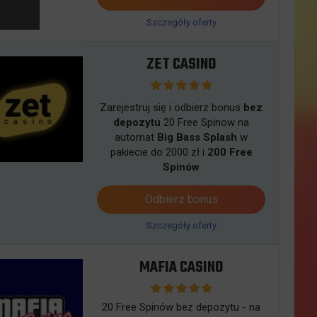
Szczegóły oferty
ZET CASINO
Zarejestruj się i odbierz bonus
bez
depozytu
20 Free Spinow na
automat
Big Bass Splash
w
pakiecie do 2000 zł i
200 Free
Spinów
Odbierz bonus
Szczegóły oferty
MAFIA CASINO
20 Free Spinów bez depozytu - na