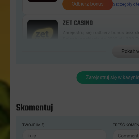
Odbierz bonus
Szczegóły ofe
ZET CASINO
Zarejestruj się i odbierz bonus
bez d
Splash
w pakiecie do 2000 zł i
200 F
Pokaż w
Odbierz bonus
Szczegóły ofe
MAFIA CASINO
Zarejestruj się w kasyni
20 Free Spinów bez depozytu - na B
i 20 Bonus Spins
Odbierz bonus
Szczegóły ofe
Skomentuj
SLOTORO
TWOJE IMIĘ
TREŚĆ KOME
30 Free Spinów bez depozytu - Doda