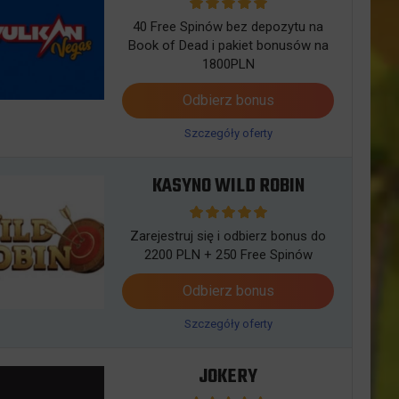
40 Free Spinów bez depozytu na
Book of Dead i pakiet bonusów na
1800PLN
Odbierz bonus
Szczegóły oferty
KASYNO WILD ROBIN
Zarejestruj się i odbierz bonus do
2200 PLN + 250 Free Spinów
Odbierz bonus
Szczegóły oferty
JOKERY