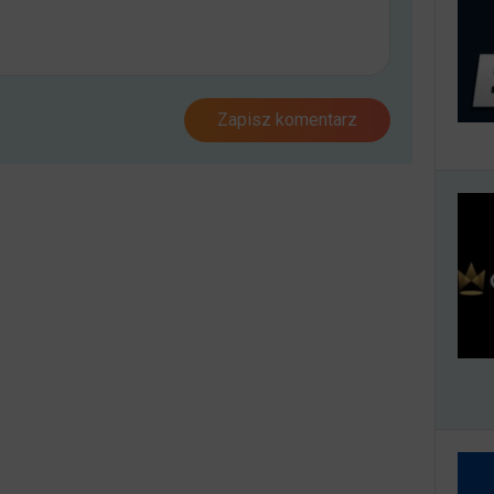
rty
na Mechanical Clover
Zapisz komentarz
rty