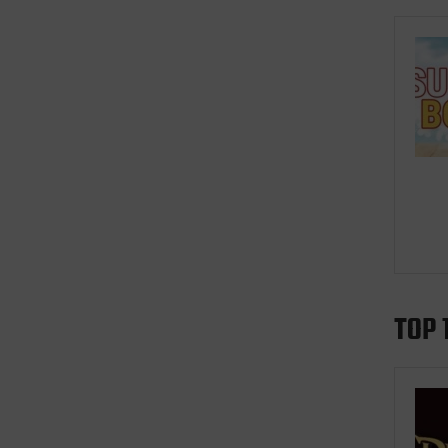
SIERPNIOWE EKSKLUZYWNE
ULEPSZONE BONUSY W
KASYNIE V.VEGAS
Odbierz Boomerang + Pass w kasynie
V.Vegas i zyskaj 150 darmowych spinów
oraz ulepszone bonusy Boomerang
dostępne przez cały sierpień.
Zagraj
Czytaj więcej
TOP 