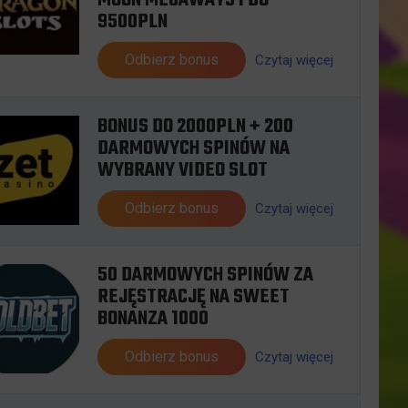
MOON MEGAWAYS I DO
9500PLN
Odbierz bonus
Czytaj więcej
BONUS DO 2000PLN + 200
DARMOWYCH SPINÓW NA
WYBRANY VIDEO SLOT
Odbierz bonus
Czytaj więcej
50 DARMOWYCH SPINÓW ZA
REJĘSTRACJĘ NA SWEET
BONANZA 1000
Odbierz bonus
Czytaj więcej