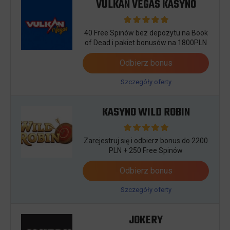
VULKAN VEGAS KASYNO
40 Free Spinów bez depozytu na Book
of Dead i pakiet bonusów na 1800PLN
Odbierz bonus
Szczegóły oferty
KASYNO WILD ROBIN
Zarejestruj się i odbierz bonus do 2200
PLN + 250 Free Spinów
Odbierz bonus
Szczegóły oferty
JOKERY