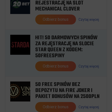
REJESTRACJĘ NA SLOT
MECHANICAL CLOVER
Odbierz bonus
Czytaj więcej
HIT! 50 DARMOWYCH SPINÓW
ZA REJĘSTRACJĘ NA SLOCIE
STAR QUEEN Z KODEM:
50FREESPINY
Odbierz bonus
Czytaj więcej
50 FREE SPINÓW BEZ
DEPOZYTU NA FIRE JOKER I
PAKIET BONUSÓW NA 2500PLN
Odbierz bonus
Czytaj więcej