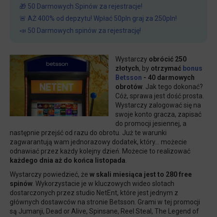
🎁 50 Darmowych Spinów za rejestracje!
🚨 AŻ 400% od depzytu! Wpłać 50pln graj za 250pln!
📣 50 Darmowych spinów za rejestrację!
Wystarczy
obrócić 250
złotych
, by
otrzymać
bonus
Betsson
- 40 darmowych
obrotów
. Jak tego dokonać?
Cóż, sprawa jest dość prosta.
Wystarczy zalogować się na
swoje konto gracza, zapisać
do promocji jesiennej, a
następnie przejść od razu do obrotu. Już te warunki
zagwarantują wam jednorazowy dodatek, który… możecie
odnawiać przez każdy kolejny dzień. Możecie to realizować
każdego dnia aż do końca listopada
.
Wystarczy powiedzieć, że
w skali miesiąca jest to 280 free
spinów
. Wykorzystacie je w kluczowych wideo slotach
dostarczonych przez studio NetEnt, które jest jednym z
głównych dostawców na stronie Betsson. Grami w tej promocji
są Jumanji, Dead or Alive, Spinsane, Reel Steal, The Legend of