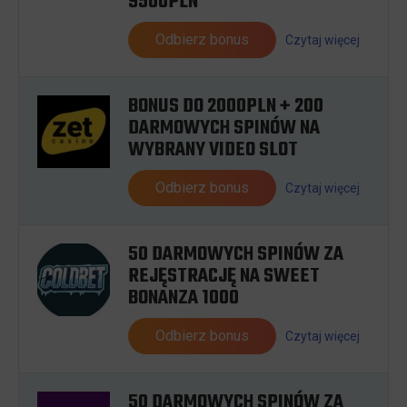
9500PLN
Odbierz bonus
Czytaj więcej
BONUS DO 2000PLN + 200
DARMOWYCH SPINÓW NA
WYBRANY VIDEO SLOT
Odbierz bonus
Czytaj więcej
50 DARMOWYCH SPINÓW ZA
REJĘSTRACJĘ NA SWEET
BONANZA 1000
Odbierz bonus
Czytaj więcej
50 DARMOWYCH SPINÓW ZA