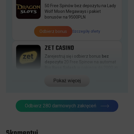
50 Free Spinów bez depozytu na Lady
Wolf Moon Megaways i pakiet
bonusów na 9500PLN
Odbierz bonus
Szczegóły oferty
ZET CASINO
Zarejestruj się i odbierz bonus
bez
depozytu
20 Free Spinow na automat
Big Bass Splash
w pakiecie do 2000 zł
i
200 Free Spinów
Pokaż więcej
Odbierz bonus
Szczegóły oferty
MAFIA CASINO
Odbierz 280 darmowych zakręceń
20 Free Spinów bez depozytu - na Big
Bass Splash Dodatkowo do 2250 PLN
przy wpłacie i 20 Bonus Spins
Skomentuj