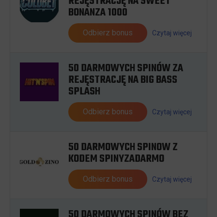
REJĘSTRACJĘ NA SWEET
BONANZA 1000
Odbierz bonus
Czytaj więcej
50 DARMOWYCH SPINÓW ZA
REJĘSTRACJĘ NA BIG BASS
SPLASH
Odbierz bonus
Czytaj więcej
50 DARMOWYCH SPINOW Z
KODEM SPINYZADARMO
Odbierz bonus
Czytaj więcej
50 DARMOWYCH SPINÓW BEZ