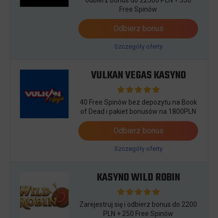
odbierz bonus do 22500 PLN + 350
Free Spinów
Odbierz bonus
Szczegóły oferty
VULKAN VEGAS KASYNO
40 Free Spinów bez depozytu na Book
of Dead i pakiet bonusów na 1800PLN
Odbierz bonus
Szczegóły oferty
KASYNO WILD ROBIN
Zarejestruj się i odbierz bonus do 2200
PLN + 250 Free Spinów