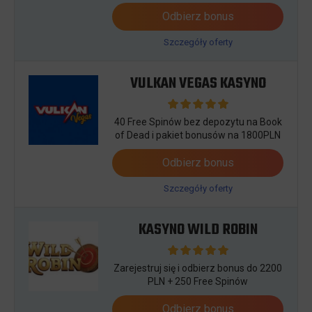
Odbierz bonus
Szczegóły oferty
VULKAN VEGAS KASYNO
40 Free Spinów bez depozytu na Book
of Dead i pakiet bonusów na 1800PLN
Odbierz bonus
Szczegóły oferty
KASYNO WILD ROBIN
Zarejestruj się i odbierz bonus do 2200
PLN + 250 Free Spinów
Odbierz bonus