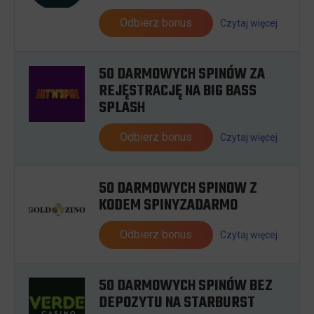
Odbierz bonus
Czytaj więcej
50 DARMOWYCH SPINÓW ZA
REJĘSTRACJĘ NA BIG BASS
SPLASH
Odbierz bonus
Czytaj więcej
50 DARMOWYCH SPINOW Z
KODEM SPINYZADARMO
Odbierz bonus
Czytaj więcej
50 DARMOWYCH SPINÓW BEZ
DEPOZYTU NA STARBURST