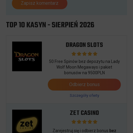
Zapisz komentarz
TOP 10 KASYN - SIERPIEŃ 2026
DRAGON SLOTS
50 Free Spinów bez depozytu na Lady
Wolf Moon Megaways i pakiet
bonusów na 9500PLN
Odbierz bonus
Szczegóły oferty
ZET CASINO
Zarejestruj się i odbierz bonus
bez