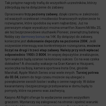
Tak potężne nagrody trafią do wszystkich uczestników, którzy
zdecydują się na dołączenie do zabawy.
Opracowano
trzy poziomy zabawy
, dzięki czemu w zależności
od waszych oczekiwań i możliwości finansowych wybierzecie to
rozwiązanie, które spodoba się wam najbardziej. Już na
pierwszym etapie wywalczyć można smartfon Xiaomi Mi Mix 2S,
ale też bezprzewodowe słuchawki Pioneer, zewnętrzną baterię
Nobby czy
darmowy bonus
na 14€. By dołączyć do zabawy,
konieczne jest
dokonanie depozytu na poziomie 200€
. Jeśli
oczywiście interesują was konkretniejsze rozwiązania,
możecie
liczyć na drugi i trzeci etap zabawy. Należy przy nich wpłacać
odpowiednio 1900 i 3 800€
. Im więcej depozytów zrealizujecie,
tym większe będą szanse na końcowy sukces. Co na was czeka
dokładnie? A chociażby wakacje na Gran Kanarii w Hiszpanii,
wycieczka na Ibizę, kamera sportowa Insta One, głośniki
Marshall, Apple Watch Series oraz wiele innych.
Turniej potrwa
do 03.04
, zatem do tego czasu możecie się ubiegać o
powiększenie swoich losów i walkę o cenne nagrody. W dobie
kwarantanny i bezpiecznego przebywania w domu będą to
pomysły, które na pewno was zachwycą.
Kasyno All Right oferuje to wydarzenie swoim wszystkim
graczom. Wystarczy się zalogować na stronie i spełnić warunki