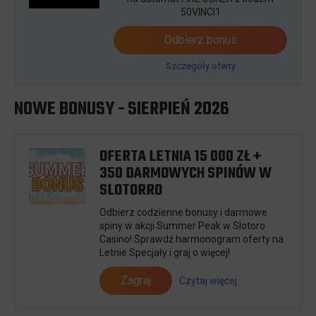
50VINCI1
Odbierz bonus
Szczegóły oferty
NOWE BONUSY - SIERPIEŃ 2026
OFERTA LETNIA 15 000 ZŁ +
350 DARMOWYCH SPINÓW W
SLOTORRO
Odbierz codzienne bonusy i darmowe
spiny w akcji Summer Peak w Slotoro
Casino! Sprawdź harmonogram oferty na
Letnie Specjały i graj o więcej!
Zagraj
Czytaj więcej