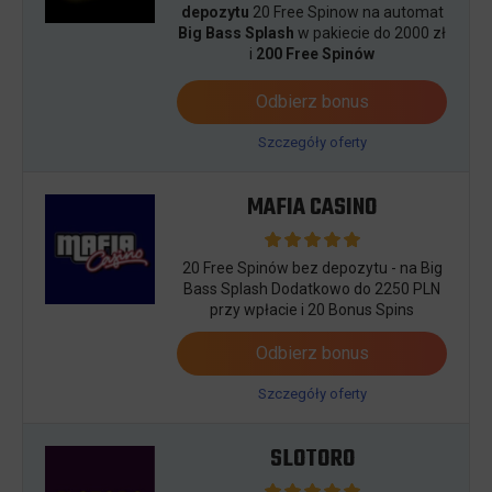
depozytu
20 Free Spinow na automat
Big Bass Splash
w pakiecie do 2000 zł
i
200 Free Spinów
Odbierz bonus
Szczegóły oferty
MAFIA CASINO
20 Free Spinów bez depozytu - na Big
Bass Splash Dodatkowo do 2250 PLN
przy wpłacie i 20 Bonus Spins
Odbierz bonus
Szczegóły oferty
SLOTORO