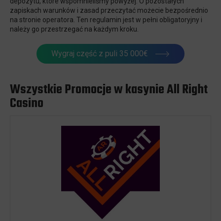
depozytu, które wspomnieliśmy powyżej. O pozostałych
zapiskach warunków i zasad przeczytać możecie bezpośrednio
na stronie operatora. Ten regulamin jest w pełni obligatoryjny i
należy go przestrzegać na każdym kroku.
Wygraj część z puli 35 000€
Wszystkie Promocje w kasynie All Right
Casino