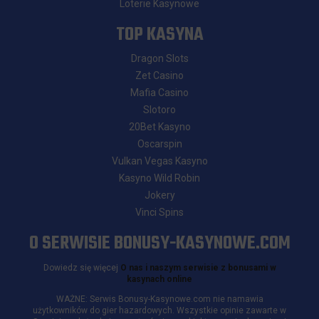
Loterie Kasynowe
TOP KASYNA
Dragon Slots
Zet Casino
Mafia Casino
Slotoro
20Bet Kasyno
Oscarspin
Vulkan Vegas Kasyno
Kasyno Wild Robin
Jokery
Vinci Spins
O SERWISIE BONUSY-KASYNOWE.COM
Dowiedz się więcej
O nas i naszym serwisie z bonusami w
kasynach online
WAŻNE: Serwis Bonusy-Kasynowe.com nie namawia
użytkowników do gier hazardowych. Wszystkie opinie zawarte w