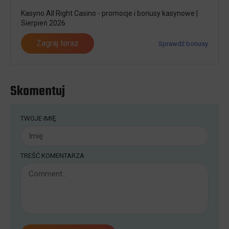
Kasyno All Right Casino - promocje i bonusy kasynowe |
Sierpień 2026
Zagraj teraz
Sprawdź bonusy
Skomentuj
TWOJE IMIĘ
TREŚĆ KOMENTARZA