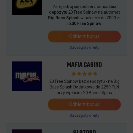
Zarejestruj się i odbierz bonus
bez
depozytu
20 Free Spinow na automat
Big Bass Splash
w pakiecie do 2000 zł
i
200 Free Spinów
Odbierz bonus
Szczegóły oferty
MAFIA CASINO
20 Free Spinów bez depozytu - na Big
Bass Splash Dodatkowo do 2250 PLN
przy wpłacie i 20 Bonus Spins
Odbierz bonus
Szczegóły oferty