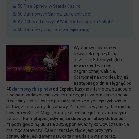
🚨 50 Free Spinów w Starda Casino
🎁 50 Darmowych Spinów za rejestracje!
🚨 AŻ 400% od depzytu! Wpłać 50pln graj za 250pln!
📣 50 Darmowych spinów za rejestrację!
Wystarczy dokonać w
czwartek depozytu na
poziomie 80 złotych (lub
ekwiwalent w innej,
zagranicznej walucie,
dostępnej na stronie), b
y już
następnego dnia sięgnąć po
40
darmowych spinów
od Expekt.
Kasyno internetowe zadbało
o poziom zadowolenia swoich graczy, jeśli zatem cenicie sobie
free spiny i chcielibyście poznać jeden ze słynniejszych wideo
slotów, zapraszamy do zabawy. Zakręcenia wykorzystać można
bowiem w Street Magic, które jest cenione już teraz na całym
świecie.
Pamiętajcie jedynie, że depozytu należy dokonać
między godziną 00:01 a 23:59,
ponieważ tylko wówczas akcja
ma moc sprawczą. Całe przedsięwzięcie jest przy tym
odnawialne, jeśli zatem sztuka ta nie uda się wam teraz,