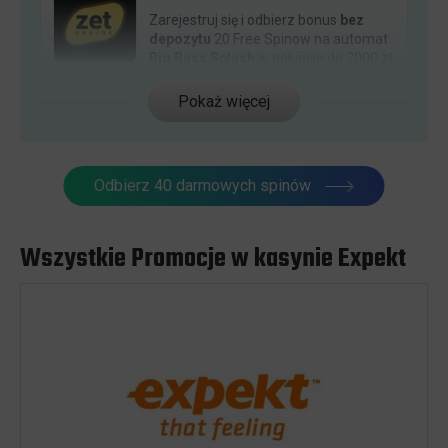
Zarejestruj się i odbierz bonus
bez
depozytu
20 Free Spinow na automat
Big Bass Splash
w pakiecie do 2000 zł
i
200 Free Spinów
Pokaż więcej
Odbierz bonus
Szczegóły oferty
MAFIA CASINO
Odbierz 40 darmowych spinów
20 Free Spinów bez depozytu - na Big
Bass Splash Dodatkowo do 2250 PLN
przy wpłacie i 20 Bonus Spins
Wszystkie Promocje w kasynie Expekt
Odbierz bonus
Szczegóły oferty
SLOTORO
30 Free Spinów bez depozytu -
Dodatkowo do 10000PLN przy wpłacie
i 250 Bonus Spins