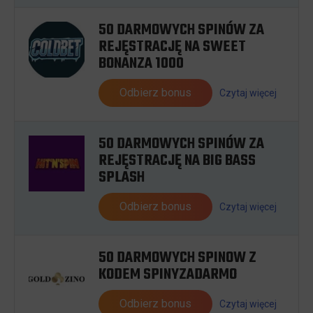
50 DARMOWYCH SPINÓW ZA
REJĘSTRACJĘ NA SWEET
BONANZA 1000
Odbierz bonus
Czytaj więcej
50 DARMOWYCH SPINÓW ZA
REJĘSTRACJĘ NA BIG BASS
SPLASH
Odbierz bonus
Czytaj więcej
50 DARMOWYCH SPINOW Z
KODEM SPINYZADARMO
Odbierz bonus
Czytaj więcej