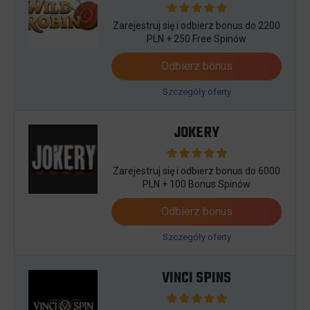
Zarejestruj się i odbierz bonus do 2200
PLN + 250 Free Spinów
Odbierz bonus
Szczegóły oferty
JOKERY
Zarejestruj się i odbierz bonus do 6000
PLN + 100 Bonus Spinów
Odbierz bonus
Szczegóły oferty
VINCI SPINS