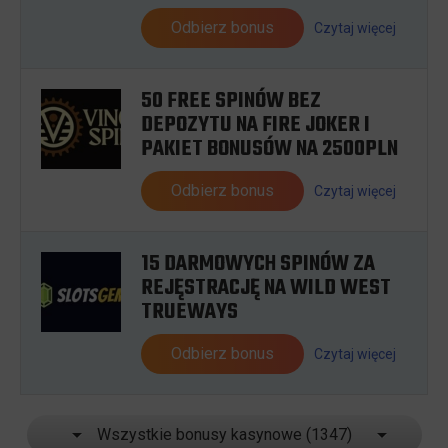
Odbierz bonus
Czytaj więcej
50 FREE SPINÓW BEZ
DEPOZYTU NA FIRE JOKER I
PAKIET BONUSÓW NA 2500PLN
Odbierz bonus
Czytaj więcej
15 DARMOWYCH SPINÓW ZA
REJĘSTRACJĘ NA WILD WEST
TRUEWAYS
Odbierz bonus
Czytaj więcej
Wszystkie bonusy kasynowe
(1347)