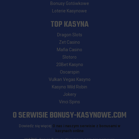
Bonusy Gotówkowe
Loterie Kasynowe
TOP KASYNA
Dragon Slots
Zet Casino
Mafia Casino
Slotoro
20Bet Kasyno
Oscarspin
Vulkan Vegas Kasyno
Kasyno Wild Robin
Jokery
Vinci Spins
O SERWISIE BONUSY-KASYNOWE.COM
Dowiedz się więcej
O nas i naszym serwisie z bonusami w
kasynach online