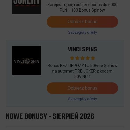
Zarejestruj się i odbierz bonus do 6000
PLN + 100 Bonus Spinów
Odbierz bonus
Szczegóły oferty
VINCI SPINS
Bonus BEZ DEPOZYTU 50Free Spinów
na automat FIRE JOKER z kodem
50VINCI1
Odbierz bonus
Szczegóły oferty
NOWE BONUSY - SIERPIEŃ 2026