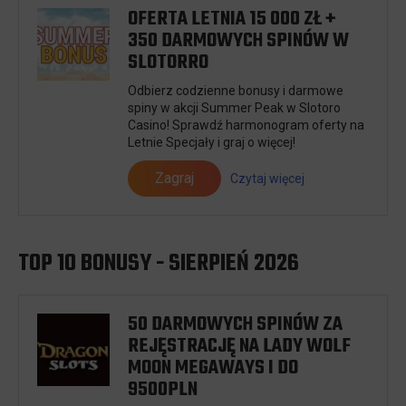
OFERTA LETNIA 15 000 ZŁ +
350 DARMOWYCH SPINÓW W
SLOTORRO
Odbierz codzienne bonusy i darmowe
spiny w akcji Summer Peak w Slotoro
Casino! Sprawdź harmonogram oferty na
Letnie Specjały i graj o więcej!
Zagraj
Czytaj więcej
TOP 10 BONUSY - SIERPIEŃ 2026
50 DARMOWYCH SPINÓW ZA
REJĘSTRACJĘ NA LADY WOLF
MOON MEGAWAYS I DO
9500PLN