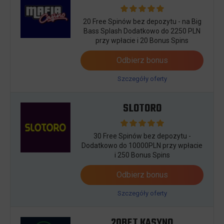
20 Free Spinów bez depozytu - na Big
Bass Splash Dodatkowo do 2250 PLN
przy wpłacie i 20 Bonus Spins
Odbierz bonus
Szczegóły oferty
SLOTORO
30 Free Spinów bez depozytu -
Dodatkowo do 10000PLN przy wpłacie
i 250 Bonus Spins
Odbierz bonus
Szczegóły oferty
20BET KASYNO