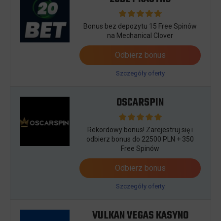
Bonus bez depozytu 15 Free Spinów
na Mechanical Clover
Odbierz bonus
Szczegóły oferty
OSCARSPIN
Rekordowy bonus! Zarejestruj się i
odbierz bonus do 22500 PLN + 350
Free Spinów
Odbierz bonus
Szczegóły oferty
VULKAN VEGAS KASYNO