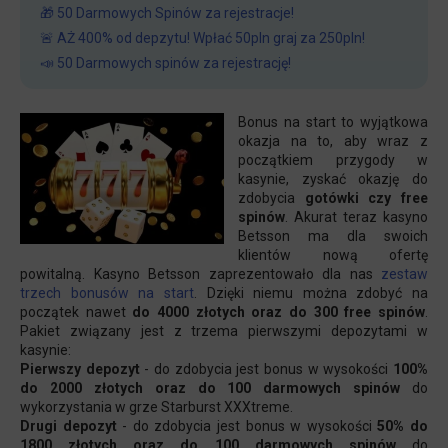
🎁 50 Darmowych Spinów za rejestracje!
🚨 AŻ 400% od depzytu! Wpłać 50pln graj za 250pln!
📣 50 Darmowych spinów za rejestrację!
Bonus na start to wyjątkowa
okazja na to, aby wraz z
początkiem przygody w
kasynie, zyskać okazję do
zdobycia
gotówki czy free
spinów
. Akurat teraz kasyno
Betsson ma dla swoich
klientów nową ofertę
powitalną. Kasyno Betsson zaprezentowało dla nas
zestaw
trzech bonusów na start
. Dzięki niemu można zdobyć na
początek nawet
do 4000 złotych oraz do 300 free spinów
.
Pakiet związany jest z trzema pierwszymi depozytami w
kasynie:
Pierwszy depozyt
- do zdobycia jest bonus w wysokości
100%
do 2000 złotych oraz do 100 darmowych spinów
do
wykorzystania w grze Starburst XXXtreme.
Drugi depozyt
- do zdobycia jest bonus w wysokości
50% do
1800 złotych oraz do 100 darmowych spinów
do