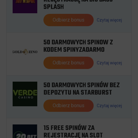
SPLASH
Odbierz bonus
Czytaj więcej
50 DARMOWYCH SPINOW Z
KODEM SPINYZADARMO
Odbierz bonus
Czytaj więcej
50 DARMOWYCH SPINÓW BEZ
DEPOZYTU NA STARBURST
Odbierz bonus
Czytaj więcej
15 FREE SPINÓW ZA
REJESTRACJĘ NA SLOT