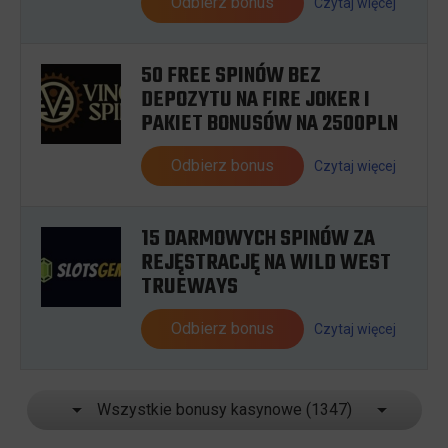
Odbierz bonus
Czytaj więcej
50 FREE SPINÓW BEZ
DEPOZYTU NA FIRE JOKER I
PAKIET BONUSÓW NA 2500PLN
Odbierz bonus
Czytaj więcej
15 DARMOWYCH SPINÓW ZA
REJĘSTRACJĘ NA WILD WEST
TRUEWAYS
Odbierz bonus
Czytaj więcej
Wszystkie bonusy kasynowe
(1347)