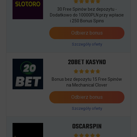
30 Free Spinów bez depozytu -
Dodatkowo do 10000PLN przy wpłacie
i 250 Bonus Spins
Odbierz bonus
Szczegóły oferty
20BET KASYNO
Bonus bez depozytu 15 Free Spinów
na Mechanical Clover
Odbierz bonus
Szczegóły oferty
OSCARSPIN