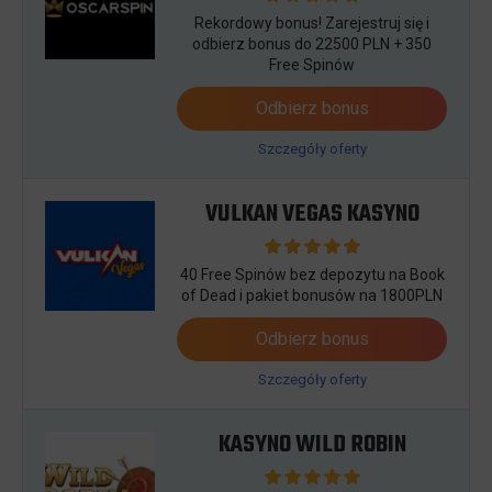
Rekordowy bonus! Zarejestruj się i
odbierz bonus do 22500 PLN + 350
Free Spinów
Odbierz bonus
Szczegóły oferty
VULKAN VEGAS KASYNO
40 Free Spinów bez depozytu na Book
of Dead i pakiet bonusów na 1800PLN
Odbierz bonus
Szczegóły oferty
KASYNO WILD ROBIN