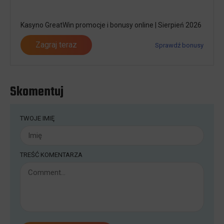
Kasyno GreatWin promocje i bonusy online | Sierpień 2026
Zagraj teraz
Sprawdź bonusy
Skomentuj
TWOJE IMIĘ
TREŚĆ KOMENTARZA