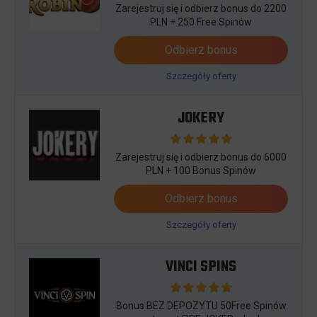
Zarejestruj się i odbierz bonus do 2200
PLN + 250 Free Spinów
Odbierz bonus
Szczegóły oferty
JOKERY
Zarejestruj się i odbierz bonus do 6000
PLN + 100 Bonus Spinów
Odbierz bonus
Szczegóły oferty
VINCI SPINS
Bonus BEZ DEPOZYTU 50Free Spinów