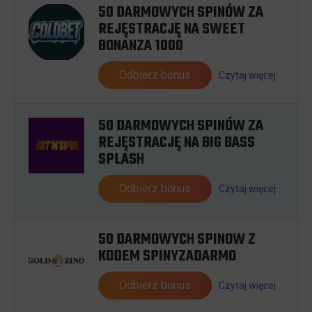
50 DARMOWYCH SPINÓW ZA
REJĘSTRACJĘ NA SWEET
BONANZA 1000
Odbierz bonus
Czytaj więcej
50 DARMOWYCH SPINÓW ZA
REJĘSTRACJĘ NA BIG BASS
SPLASH
Odbierz bonus
Czytaj więcej
50 DARMOWYCH SPINOW Z
KODEM SPINYZADARMO
Odbierz bonus
Czytaj więcej