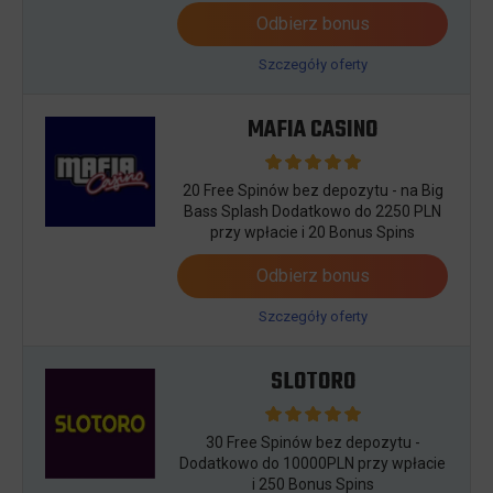
Odbierz bonus
Szczegóły oferty
MAFIA CASINO
20 Free Spinów bez depozytu - na Big
Bass Splash Dodatkowo do 2250 PLN
przy wpłacie i 20 Bonus Spins
Odbierz bonus
Szczegóły oferty
SLOTORO
30 Free Spinów bez depozytu -
Dodatkowo do 10000PLN przy wpłacie
i 250 Bonus Spins