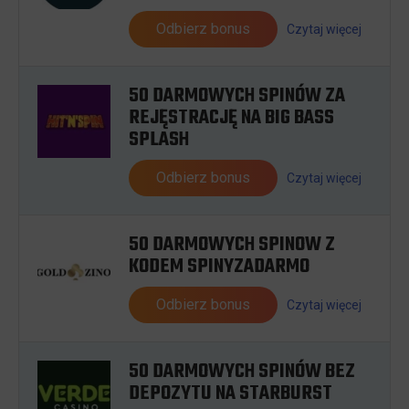
Odbierz bonus
Czytaj więcej
50 DARMOWYCH SPINÓW ZA
REJĘSTRACJĘ NA BIG BASS
SPLASH
Odbierz bonus
Czytaj więcej
50 DARMOWYCH SPINOW Z
KODEM SPINYZADARMO
Odbierz bonus
Czytaj więcej
50 DARMOWYCH SPINÓW BEZ
DEPOZYTU NA STARBURST