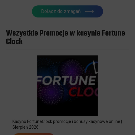
Dołącz do zmagań
Wszystkie Promocje w kasynie Fortune
Clock
Kasyno FortuneClock promocje i bonusy kasynowe online |
Sierpień 2026