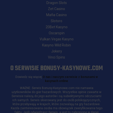
Dragon Slots
Zet Casino
Mafia Casino
Slotoro
20Bet Kasyno
Oscarspin
Vulkan Vegas Kasyno
Kasyno Wild Robin
Jokery
Vinci Spins
O SERWISIE BONUSY-KASYNOWE.COM
Dowiedz się więcej
O nas i naszym serwisie z bonusami w
kasynach online
WAŻNE: Serwis Bonusy-Kasynowe.com nie namawia
użytkowników do gier hazardowych. Wszystkie opinie zawarte w
Serwisie należą do jego autorów i są subiektywnymi odczuciami
ich samych. Serwis skierowany jest do osób polskojęzycznych,
które przebywają w krajach, które zezwalają na gry hazardowe.
Każda zainteresowana osoba ma obowiązek zweryfikowania tego
faktu. Jeśli odwiedzasz Serwis, a jest to zabronione w danej