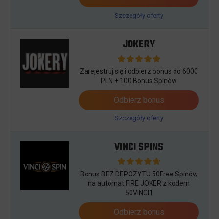
Szczegóły oferty
JOKERY
Zarejestruj się i odbierz bonus do 6000
PLN + 100 Bonus Spinów
Odbierz bonus
Szczegóły oferty
VINCI SPINS
Bonus BEZ DEPOZYTU 50Free Spinów
na automat FIRE JOKER z kodem
50VINCI1
Odbierz bonus