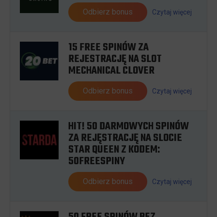
Odbierz bonus
Czytaj więcej
15 FREE SPINÓW ZA
REJESTRACJĘ NA SLOT
MECHANICAL CLOVER
Odbierz bonus
Czytaj więcej
HIT! 50 DARMOWYCH SPINÓW
ZA REJĘSTRACJĘ NA SLOCIE
STAR QUEEN Z KODEM:
50FREESPINY
Odbierz bonus
Czytaj więcej