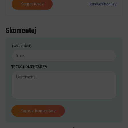
Zagraj teraz
Sprawdź bonusy
Skomentuj
TWOJE IMIĘ
TREŚĆ KOMENTARZA
Zapisz komentarz