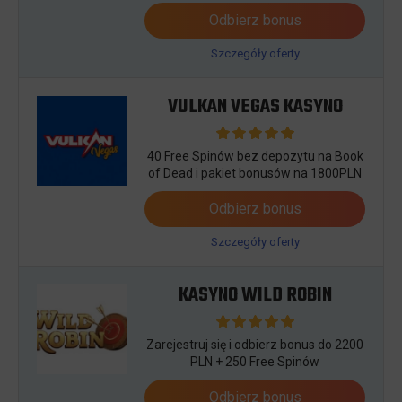
Odbierz bonus
Szczegóły oferty
VULKAN VEGAS KASYNO
40 Free Spinów bez depozytu na Book
of Dead i pakiet bonusów na 1800PLN
Odbierz bonus
Szczegóły oferty
KASYNO WILD ROBIN
Zarejestruj się i odbierz bonus do 2200
PLN + 250 Free Spinów
Odbierz bonus