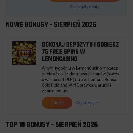
Szczegóły oferty
NOWE BONUSY - SIERPIEŃ 2026
DOKONAJ DEPOZYTU I ODBIERZ
75 FREE SPINS W
LEMONCASINO
W tym tygodniu w LemonCasino możesz
odebrać do 75 darmowych spinów (każdy
o wartości 1 PLN) na slot Lemons Bonsai
Gold Hold and Win! Sprawdź warunki i
zgarnij bonus.
Zagraj
Czytaj więcej
TOP 10 BONUSY - SIERPIEŃ 2026