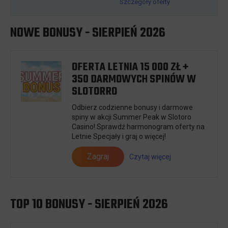
Szczegóły oferty
NOWE BONUSY - SIERPIEŃ 2026
OFERTA LETNIA 15 000 ZŁ +
350 DARMOWYCH SPINÓW W
SLOTORRO
Odbierz codzienne bonusy i darmowe
spiny w akcji Summer Peak w Slotoro
Casino! Sprawdź harmonogram oferty na
Letnie Specjały i graj o więcej!
Zagraj
Czytaj więcej
TOP 10 BONUSY - SIERPIEŃ 2026