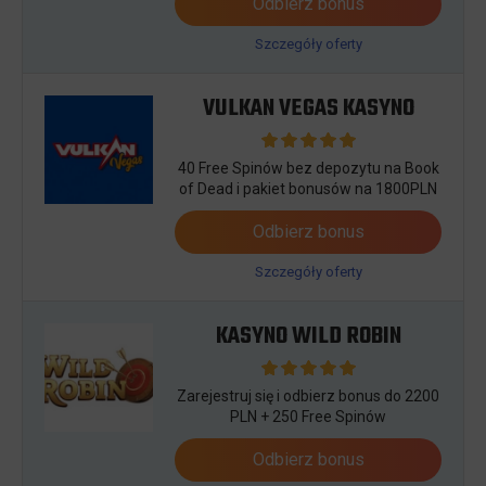
Odbierz bonus
Szczegóły oferty
VULKAN VEGAS KASYNO
40 Free Spinów bez depozytu na Book
of Dead i pakiet bonusów na 1800PLN
Odbierz bonus
Szczegóły oferty
KASYNO WILD ROBIN
Zarejestruj się i odbierz bonus do 2200
PLN + 250 Free Spinów
Odbierz bonus