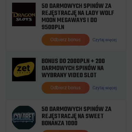
50 DARMOWYCH SPINÓW ZA
REJĘSTRACJĘ NA LADY WOLF
MOON MEGAWAYS I DO
9500PLN
Odbierz bonus
Czytaj więcej
BONUS DO 2000PLN + 200
DARMOWYCH SPINÓW NA
WYBRANY VIDEO SLOT
Odbierz bonus
Czytaj więcej
50 DARMOWYCH SPINÓW ZA
REJĘSTRACJĘ NA SWEET
BONANZA 1000