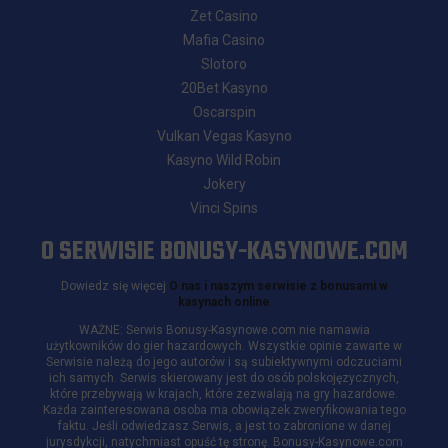
Zet Casino
Mafia Casino
Slotoro
20Bet Kasyno
Oscarspin
Vulkan Vegas Kasyno
Kasyno Wild Robin
Jokery
Vinci Spins
O SERWISIE BONUSY-KASYNOWE.COM
Dowiedz się więcej
O nas i naszym serwisie z bonusami w
kasynach online
WAŻNE: Serwis Bonusy-Kasynowe.com nie namawia
użytkowników do gier hazardowych. Wszystkie opinie zawarte w
Serwisie należą do jego autorów i są subiektywnymi odczuciami
ich samych. Serwis skierowany jest do osób polskojęzycznych,
które przebywają w krajach, które zezwalają na gry hazardowe.
Każda zainteresowana osoba ma obowiązek zweryfikowania tego
faktu. Jeśli odwiedzasz Serwis, a jest to zabronione w danej
jurysdykcji, natychmiast opuść tę stronę. Bonusy-Kasynowe.com