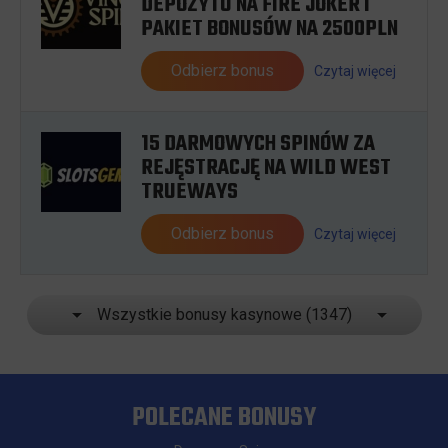
DEPOZYTU NA FIRE JOKER I
PAKIET BONUSÓW NA 2500PLN
Odbierz bonus
Czytaj więcej
15 DARMOWYCH SPINÓW ZA
REJĘSTRACJĘ NA WILD WEST
TRUEWAYS
Odbierz bonus
Czytaj więcej
Wszystkie bonusy kasynowe
(1347)
POLECANE BONUSY