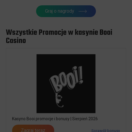
Graj o nagrody
Wszystkie Promocje w kasynie Booi
Casino
Kasyno Booi promocje i bonusy | Sierpień 2026
Zagraj teraz
Sprawdź bonusy