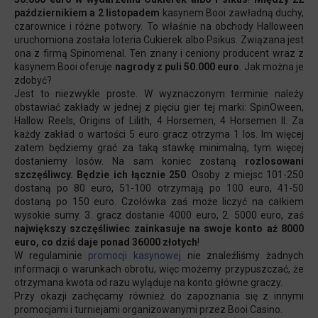
październikiem a 2 listopadem
kasynem Booi zawładną duchy,
czarownice i różne potwory. To właśnie na obchody Halloween
uruchomiona została loteria Cukierek albo Psikus. Związana jest
ona z firmą Spinomenal. Ten znany i ceniony producent wraz z
kasynem Booi oferuje
nagrody z puli 50.000 euro
. Jak można je
zdobyć?
Jest to niezwykle proste. W wyznaczonym terminie należy
obstawiać zakłady w jednej z pięciu gier tej marki: SpinOween,
Hallow Reels, Origins of Lilith, 4 Horsemen, 4 Horsemen II. Za
każdy zakład o wartości 5 euro gracz otrzyma 1 los. Im więcej
zatem będziemy grać za taką stawkę minimalną, tym więcej
dostaniemy losów. Na sam koniec zostaną
rozlosowani
szczęśliwcy. Będzie ich łącznie 250
. Osoby z miejsc 101-250
dostaną po 80 euro, 51-100 otrzymają po 100 euro, 41-50
dostaną po 150 euro. Czołówka zaś może liczyć na całkiem
wysokie sumy. 3. gracz dostanie 4000 euro, 2. 5000 euro, zaś
największy szczęśliwiec zainkasuje na swoje konto aż 8000
euro, co dziś daje ponad 36000 złotych
!
W regulaminie
promocji kasynowej
nie znaleźliśmy żadnych
informacji o warunkach obrotu, więc możemy przypuszczać, że
otrzymana kwota od razu wyląduje na konto główne graczy.
Przy okazji zachęcamy również do zapoznania się z innymi
promocjami i turniejami organizowanymi przez Booi Casino.