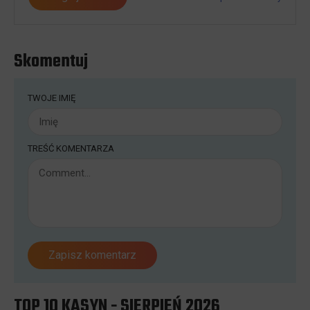
Skomentuj
TWOJE IMIĘ
TREŚĆ KOMENTARZA
Zapisz komentarz
TOP 10 KASYN - SIERPIEŃ 2026