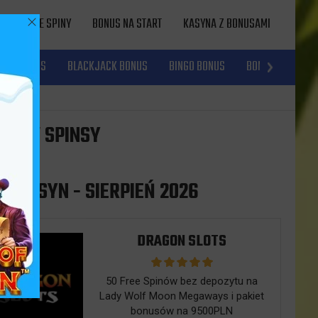
U
FREE SPINY
BONUS NA START
KASYNA Z BONUSAMI
TKA BONUS
BLACKJACK BONUS
BINGO BONUS
BONUS LOJALNO
IA W SPINSY
10 KASYN - SIERPIEŃ 2026
DRAGON SLOTS
50 Free Spinów bez depozytu na
Lady Wolf Moon Megaways i pakiet
bonusów na 9500PLN