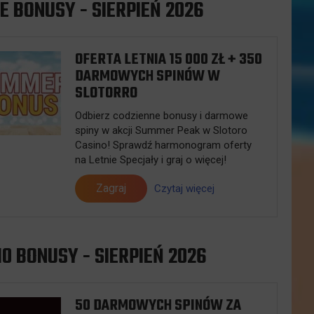
 BONUSY - SIERPIEŃ 2026
OFERTA LETNIA 15 000 ZŁ + 350
DARMOWYCH SPINÓW W
SLOTORRO
Odbierz codzienne bonusy i darmowe
spiny w akcji Summer Peak w Slotoro
Casino! Sprawdź harmonogram oferty
na Letnie Specjały i graj o więcej!
Zagraj
Czytaj więcej
10 BONUSY - SIERPIEŃ 2026
50 DARMOWYCH SPINÓW ZA