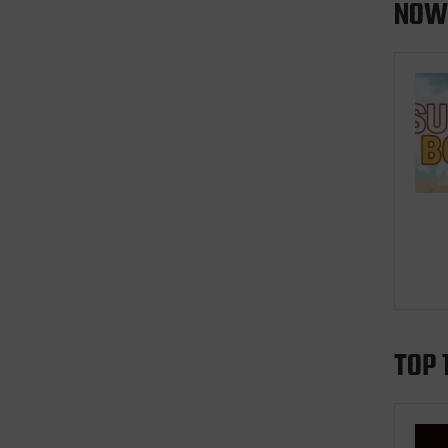
NOWE
SIERPNIOWE EKSKLUZYWNE
ULEPSZONE BONUSY W
KASYNIE V.VEGAS
Odbierz Boomerang + Pass w kasynie
V.Vegas i zyskaj 150 darmowych spinów
oraz ulepszone bonusy Boomerang
dostępne przez cały sierpień.
Zagraj
Czytaj więcej
TOP 