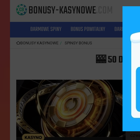
BONUSY-KASYNOWE
.COM
DARMOWE SPINY
BONUS POWITALNY
DARMOWY BO
BONUSY KASYNOWE
SPINSY BONUS
🎰 50 DARM
Wiel
ozna
tygo
bonu
zwią
gra
kli
depo
czw