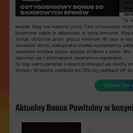
dep
wyp
dar
Te s
kasynie. Mają one ważność przez 7 dni od momentu otrzym
Koniecznie należy je aktywować w sekcji bonusów. Wygr
zostać obrócone przez gracza minimum 40 razy w kasy
warunków obrotu, maksymalna stawka na pojedynczy zakład 
warunków możliwa będzie wypłata środków z konta. Aby do
zapoznać się z informacjami zawartymi w regulaminie.
Do tego warto pamiętać o innych promocjach jak choćby 
złotych i 50 spinów, cashback live 25% czy cashback VIP do
Odbierz free 
Aktualny Bonus Powitalny w kasyn