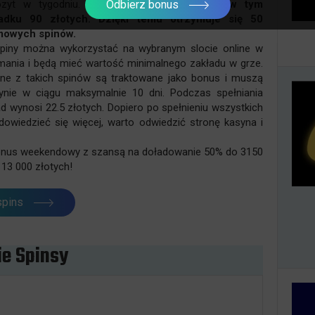
ozyt w tygodniu.
Minimalna wpłata wynosi w tym
Odbierz bonus
adku 90 złotych. Dzięki temu otrzymuje się 50
mowych spinów.
piny można wykorzystać na wybranym slocie online w
ania i będą mieć wartość minimalnego zakładu w grze.
ane z takich spinów są traktowane jako bonus i muszą
nie w ciągu maksymalnie 10 dni. Podczas spełniania
wynosi 22.5 złotych. Dopiero po spełnieniu wszystkich
wiedzieć się więcej, warto odwiedzić stronę kasyna i
bonus weekendowy z szansą na doładowanie 50% do 3150
 13 000 złotych!
spins
ie Spinsy