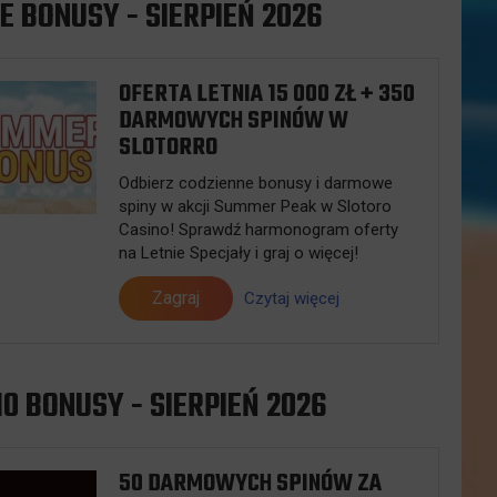
 BONUSY - SIERPIEŃ 2026
OFERTA LETNIA 15 000 ZŁ + 350
DARMOWYCH SPINÓW W
SLOTORRO
Odbierz codzienne bonusy i darmowe
spiny w akcji Summer Peak w Slotoro
Casino! Sprawdź harmonogram oferty
na Letnie Specjały i graj o więcej!
Zagraj
Czytaj więcej
10 BONUSY - SIERPIEŃ 2026
50 DARMOWYCH SPINÓW ZA