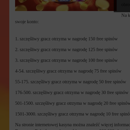
obro
Na 
swoje konto:
1. szczęśliwy gracz otrzyma w nagrodę 150 free spinów
2. szczęśliwy gracz otrzyma w nagrodę 125 free spinów
3. szczęśliwy gracz otrzyma w nagrodę 100 free spinów
4-54. szczęśliwy gracz otrzyma w nagrodę 75 free spinów
55-175. szczęśliwy gracz otrzyma w nagrodę 50 free spinów
176-500. szczęśliwy gracz otrzyma w nagrodę 30 free spinów
501-1500. szczęśliwy gracz otrzyma w nagrodę 20 free spinó
1501-3000. szczęśliwy gracz otrzyma w nagrodę 10 free spin
Na stronie internetowej kasyna można znaleźć więcej informacji 