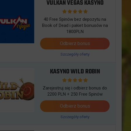
VULKAN VEGAS KASYNO
40 Free Spinów bez depozytu na
Book of Dead i pakiet bonusów na
1800PLN
Odbierz bonus
Szczegóły oferty
KASYNO WILD ROBIN
Zarejestruj się i odbierz bonus do
2200 PLN + 250 Free Spinów
Odbierz bonus
Szczegóły oferty