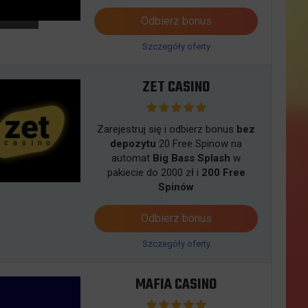
Odbierz bonus
Szczegóły oferty
ZET CASINO
Zarejestruj się i odbierz bonus
bez
depozytu
20 Free Spinow na
automat
Big Bass Splash
w
pakiecie do 2000 zł i
200 Free
Spinów
Odbierz bonus
Szczegóły oferty
MAFIA CASINO