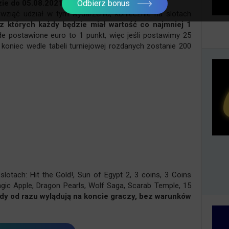
ie do 05.08.2021
(UTC +3).
Odbierz bonus
wziąć udział w tym wydarzeniu, koniecznie na slotach
 których każdy będzie miał wartość co najmniej 1
de postawione euro to 1 punkt, więc jeśli postawimy 25
koniec wedle tabeli turniejowej rozdanych zostanie 200
otach: Hit the Gold!, Sun of Egypt 2, 3 coins, 3 Coins
agic Apple, Dragon Pearls, Wolf Saga, Scarab Temple, 15
dy od razu wylądują na koncie graczy, bez warunków