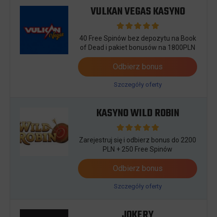
VULKAN VEGAS KASYNO
40 Free Spinów bez depozytu na Book
of Dead i pakiet bonusów na 1800PLN
Odbierz bonus
Szczegóły oferty
KASYNO WILD ROBIN
Zarejestruj się i odbierz bonus do 2200
PLN + 250 Free Spinów
Odbierz bonus
Szczegóły oferty
JOKERY