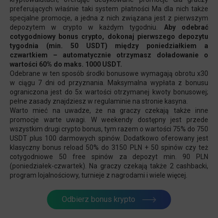
preferujących właśnie taki system płatności Ma dla nich także
specjalne promocje, a jedna z nich związana jest z pierwszym
depozytem w crypto w każdym tygodniu.
Aby odebrać
cotygodniowy bonus crypto, dokonaj pierwszego depozytu
tygodnia (min. 50 USDT) między poniedziałkiem a
czwartkiem – automatycznie otrzymasz doładowanie o
wartości 60% do maks. 1000 USDT.
Odebrane w ten sposób środki bonusowe wymagają obrotu x30
w ciągu 7 dni od przyznania. Maksymalna wypłata z bonusu
ograniczona jest do 5x wartości otrzymanej kwoty bonusowej;
pełne zasady znajdziesz w regulaminie na stronie kasyna.
Warto mieć na uwadze, że na graczy czekają także inne
promocje warte uwagi. W weekendy dostępny jest przede
wszystkim drugi crypto bonus, tym razem o wartości 75% do 750
USDT plus 100 darmowych spinów. Dodatkowo oferowany jest
klasyczny bonus reload 50% do 3150 PLN + 50 spinów czy też
cotygodniowe 50 free spinów za depozyt min. 90 PLN
(poniedziałek-czwartek). Na graczy czekają także 2 cashbacki,
program lojalnościowy, turnieje z nagrodami i wiele więcej.
Odbierz bonus krypto