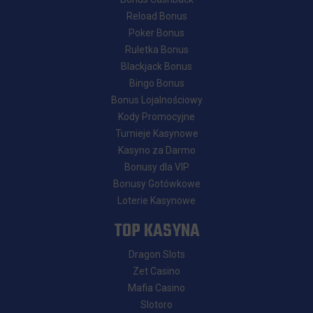
Reload Bonus
Poker Bonus
Ruletka Bonus
Blackjack Bonus
Bingo Bonus
Bonus Lojalnościowy
Kody Promocyjne
Turnieje Kasynowe
Kasyno za Darmo
Bonusy dla VIP
Bonusy Gotówkowe
Loterie Kasynowe
TOP KASYNA
Dragon Slots
Zet Casino
Mafia Casino
Slotoro