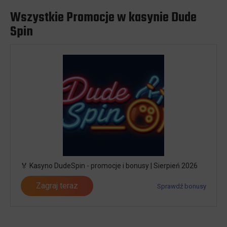
Wszystkie Promocje w kasynie Dude
Spin
🏅 Kasyno DudeSpin - promocje i bonusy | Sierpień 2026
Zagraj teraz
Sprawdź bonusy