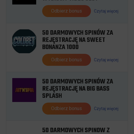
Odbierz bonus
Czytaj więcej
50 DARMOWYCH SPINÓW ZA
REJĘSTRACJĘ NA SWEET
BONANZA 1000
Odbierz bonus
Czytaj więcej
50 DARMOWYCH SPINÓW ZA
REJĘSTRACJĘ NA BIG BASS
SPLASH
Odbierz bonus
Czytaj więcej
50 DARMOWYCH SPINOW Z