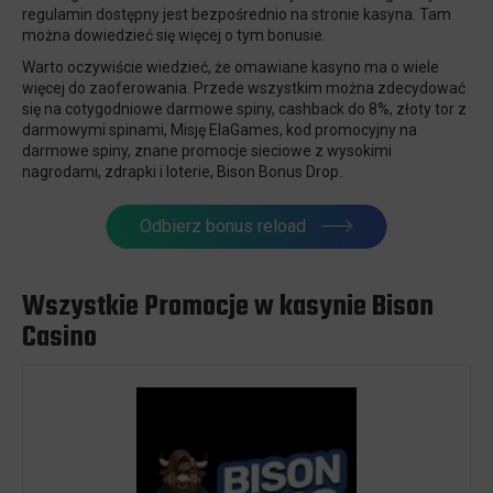
regulamin dostępny jest bezpośrednio na stronie kasyna. Tam
można dowiedzieć się więcej o tym bonusie.
Warto oczywiście wiedzieć, że omawiane kasyno ma o wiele
więcej do zaoferowania. Przede wszystkim można zdecydować
się na cotygodniowe darmowe spiny, cashback do 8%, złoty tor z
darmowymi spinami, Misję ElaGames, kod promocyjny na
darmowe spiny, znane promocje sieciowe z wysokimi
nagrodami, zdrapki i loterie, Bison Bonus Drop.
Odbierz bonus reload
Wszystkie Promocje w kasynie Bison
Casino