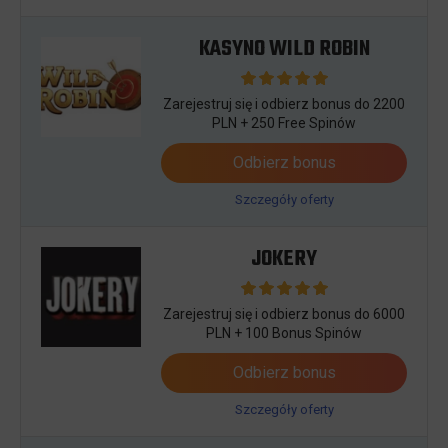
KASYNO WILD ROBIN
Zarejestruj się i odbierz bonus do 2200
PLN + 250 Free Spinów
Odbierz bonus
Szczegóły oferty
JOKERY
Zarejestruj się i odbierz bonus do 6000
PLN + 100 Bonus Spinów
Odbierz bonus
Szczegóły oferty