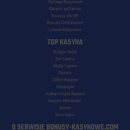
Turnieje Kasynowe
Kasyno za Darmo
Bonusy dla VIP
Bonusy Gotówkowe
Loterie Kasynowe
TOP KASYNA
Dragon Slots
Zet Casino
Mafia Casino
Slotoro
20Bet Kasyno
Oscarspin
Vulkan Vegas Kasyno
Kasyno Wild Robin
Jokery
Vinci Spins
O SERWISIE BONUSY-KASYNOWE.COM