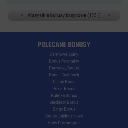
Wszystkie bonusy kasynowe
(1351)
POLECANE BONUSY
Darmowe Spiny
Bonus Powitalny
Darmowy Bonus
Bonus Cashback
Reload Bonus
Poker Bonus
Ruletka Bonus
Blackjack Bonus
Bingo Bonus
Bonus Lojalnościowy
Kody Promocyjne