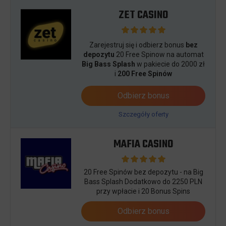
ZET CASINO
Zarejestruj się i odbierz bonus
bez
depozytu
20 Free Spinow na automat
Big Bass Splash
w pakiecie do 2000 zł
i
200 Free Spinów
Odbierz bonus
Szczegóły oferty
MAFIA CASINO
20 Free Spinów bez depozytu - na Big
Bass Splash Dodatkowo do 2250 PLN
przy wpłacie i 20 Bonus Spins
Odbierz bonus