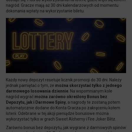
nagród. Gracze mają aż 30 dni kalendarzowych od momentu
dokonania wpłaty na wykorzystanie biletu.
Każdy nowy depozyt resetuje licznik promocji do 30 dni. Należy
jednak pamiętać o tym, że
można skorzystać tylko z jednego
darmowego losowania dziennie
. Na wspomnianym kole
nagród wygrać
można zarówno określony Bonus bez
Depozytu, jak i Darmowe Spiny
, a nagrody te zostaną potem
automatycznie dodane do Konta Gracza po zakręceniu kołem
loterii. Odebrane w tej akcji pieniądze bonusowe można
wykorzystać tylko w grach Sweet Alchemy i Fire Joker Blitz.
Zarówno bonus bez depozytu, jak wygrane z darmowych spinów