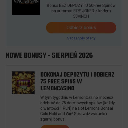
Bonus BEZ DEPOZYTU 50Free Spinów
na automat FIRE JOKER z kodem
50VINCI1
Odbierz bonus
Szczegóły oferty
NOWE BONUSY - SIERPIEŃ 2026
DOKONAJ DEPOZYTU I ODBIERZ
75 FREE SPINS W
LEMONCASINO
W tym tygodniu w LemonCasino możesz
odebrać do 75 darmowych spinów (każdy
o wartości 1 PLN) na slot Lemons Bonsai
Gold Hold and Win! Sprawdź warunki i
zgarnij bonus.