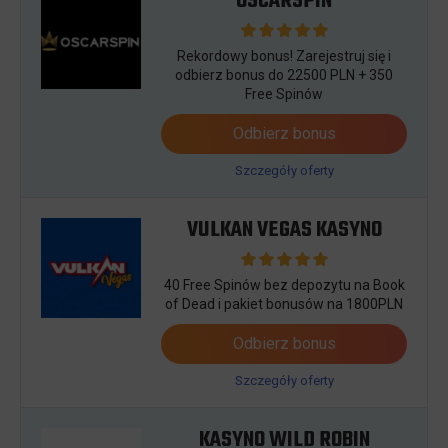
OSCARSPIN
Rekordowy bonus! Zarejestruj się i
odbierz bonus do 22500 PLN + 350
Free Spinów
Odbierz bonus
Szczegóły oferty
VULKAN VEGAS KASYNO
40 Free Spinów bez depozytu na Book
of Dead i pakiet bonusów na 1800PLN
Odbierz bonus
Szczegóły oferty
KASYNO WILD ROBIN