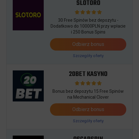
SLOTORO
30 Free Spinów bez depozytu -
Dodatkowo do 10000PLN przy wpłacie
i 250 Bonus Spins
Odbierz bonus
Szczegóły oferty
20BET KASYNO
Bonus bez depozytu 15 Free Spinów
na Mechanical Clover
Odbierz bonus
Szczegóły oferty