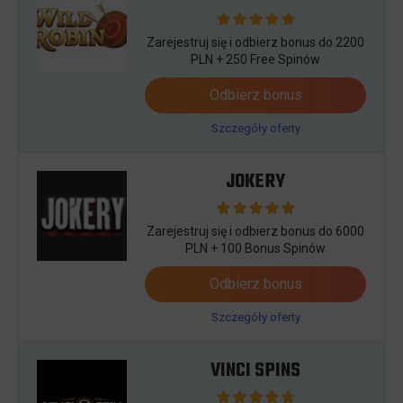
Zarejestruj się i odbierz bonus do 2200
PLN + 250 Free Spinów
Odbierz bonus
Szczegóły oferty
JOKERY
Zarejestruj się i odbierz bonus do 6000
PLN + 100 Bonus Spinów
Odbierz bonus
Szczegóły oferty
VINCI SPINS