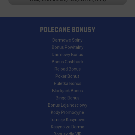
POLECANE BONUSY
Darmowe Spiny
Bonus Powitalny
Darmowy Bonus
Bonus Cashback
Reload Bonus
Poker Bonus
Ruletka Bonus
Blackjack Bonus
Bingo Bonus
Bonus Lojalnościowy
Kody Promocyjne
Turnieje Kasynowe
Kasyno za Darmo
Bonusy dla VIP