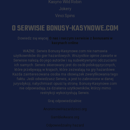
Kasyno Wild Robin
Jokery
Vinci Spins
O SERWISIE BONUSY-KASYNOWE.COM
Dowiedz się więcej
O nas i naszym serwisie z bonusami w
kasynach online
WAŻNE: Serwis Bonusy-Kasynowe.com nie namawia
użytkowników do gier hazardowych. Wszystkie opinie zawarte w
Serwisie należą do jego autorów i są subiektywnymi odczuciami
ich samych. Serwis skierowany jest do osób polskojęzycznych,
które przebywają w krajach, które zezwalają na gry hazardowe.
Każda zainteresowana osoba ma obowiązek zweryfikowania tego
faktu. Jeśli odwiedzasz Serwis, a jest to zabronione w danej
jurysdykcji, natychmiast opuść tę stronę. Bonusy-Kasynowe.com
nie odpowiadają za działania użytkowników, którzy mimo
restrykcji wykorzystują Serwis.
Graj odpowiedzialnie:
AnonimowiHazardzisci.org
GambleAware.org
Odpowiedzialny hazard