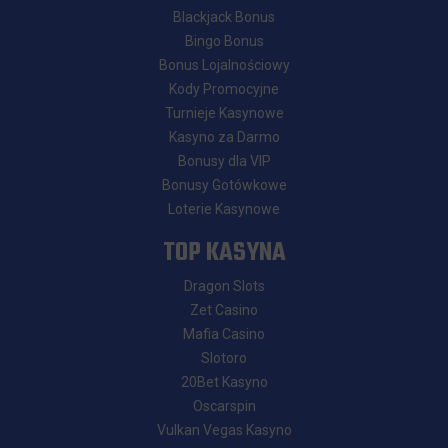
Blackjack Bonus
Bingo Bonus
Bonus Lojalnościowy
Kody Promocyjne
Turnieje Kasynowe
Kasyno za Darmo
Bonusy dla VIP
Bonusy Gotówkowe
Loterie Kasynowe
TOP KASYNA
Dragon Slots
Zet Casino
Mafia Casino
Slotoro
20Bet Kasyno
Oscarspin
Vulkan Vegas Kasyno