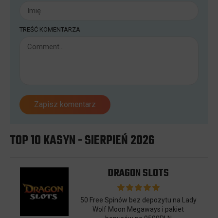
TREŚĆ KOMENTARZA
Zapisz komentarz
TOP 10 KASYN - SIERPIEŃ 2026
DRAGON SLOTS
50 Free Spinów bez depozytu na Lady
Wolf Moon Megaways i pakiet