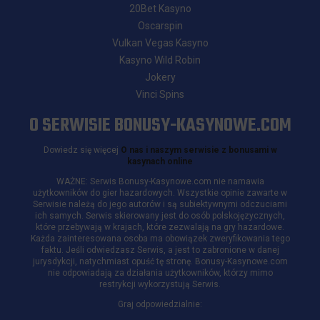
20Bet Kasyno
Oscarspin
Vulkan Vegas Kasyno
Kasyno Wild Robin
Jokery
Vinci Spins
O SERWISIE BONUSY-KASYNOWE.COM
Dowiedz się więcej
O nas i naszym serwisie z bonusami w
kasynach online
WAŻNE: Serwis Bonusy-Kasynowe.com nie namawia
użytkowników do gier hazardowych. Wszystkie opinie zawarte w
Serwisie należą do jego autorów i są subiektywnymi odczuciami
ich samych. Serwis skierowany jest do osób polskojęzycznych,
które przebywają w krajach, które zezwalają na gry hazardowe.
Każda zainteresowana osoba ma obowiązek zweryfikowania tego
faktu. Jeśli odwiedzasz Serwis, a jest to zabronione w danej
jurysdykcji, natychmiast opuść tę stronę. Bonusy-Kasynowe.com
nie odpowiadają za działania użytkowników, którzy mimo
restrykcji wykorzystują Serwis.
Graj odpowiedzialnie: