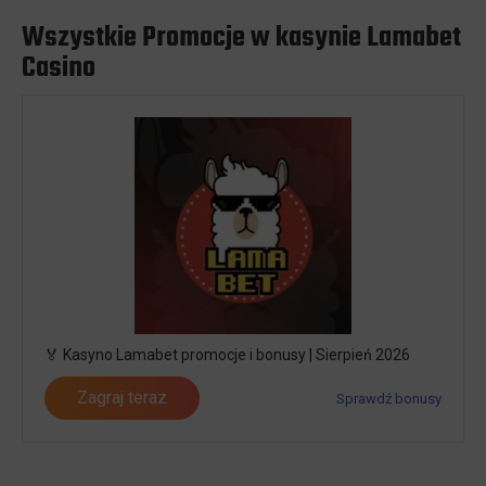
Wszystkie Promocje w kasynie Lamabet
Casino
🏅 Kasyno Lamabet promocje i bonusy | Sierpień 2026
Zagraj teraz
Sprawdź bonusy