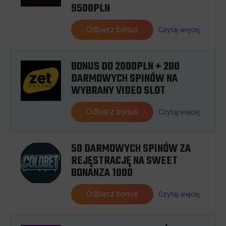
9500PLN
Odbierz bonus
Czytaj więcej
BONUS DO 2000PLN + 200
DARMOWYCH SPINÓW NA
WYBRANY VIDEO SLOT
Odbierz bonus
Czytaj więcej
50 DARMOWYCH SPINÓW ZA
REJĘSTRACJĘ NA SWEET
BONANZA 1000
Odbierz bonus
Czytaj więcej