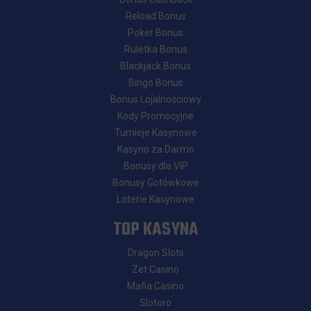
Reload Bonus
Poker Bonus
Ruletka Bonus
Blackjack Bonus
Bingo Bonus
Bonus Lojalnościowy
Kody Promocyjne
Turnieje Kasynowe
Kasyno za Darmo
Bonusy dla VIP
Bonusy Gotówkowe
Loterie Kasynowe
TOP KASYNA
Dragon Slots
Zet Casino
Mafia Casino
Slotoro