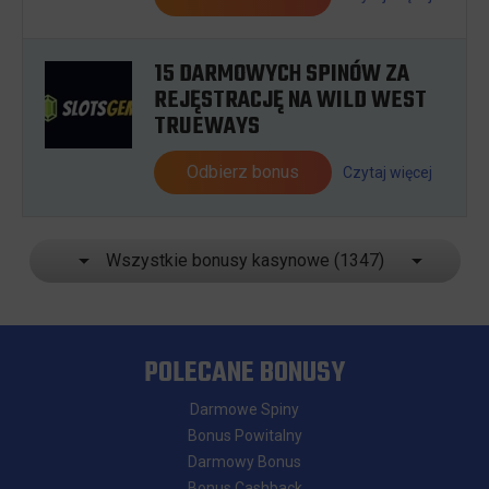
15 DARMOWYCH SPINÓW ZA
REJĘSTRACJĘ NA WILD WEST
TRUEWAYS
Odbierz bonus
Czytaj więcej
Wszystkie bonusy kasynowe
(1347)
POLECANE BONUSY
Darmowe Spiny
Bonus Powitalny
Darmowy Bonus
Bonus Cashback