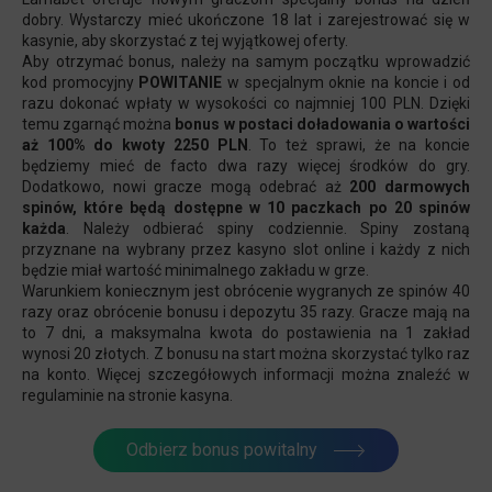
dobry. Wystarczy mieć ukończone 18 lat i zarejestrować się w
kasynie, aby skorzystać z tej wyjątkowej oferty.
Aby otrzymać bonus, należy na samym początku wprowadzić
kod promocyjny
POWITANIE
w specjalnym oknie na koncie i od
razu dokonać wpłaty w wysokości co najmniej 100 PLN. Dzięki
temu zgarnąć można
bonus w postaci doładowania o wartości
aż 100% do kwoty 2250 PLN
. To też sprawi, że na koncie
będziemy mieć de facto dwa razy więcej środków do gry.
Dodatkowo, nowi gracze mogą odebrać aż
200 darmowych
spinów, które będą dostępne w 10 paczkach po 20 spinów
każda
. Należy odbierać spiny codziennie. Spiny zostaną
przyznane na wybrany przez kasyno slot online i każdy z nich
będzie miał wartość minimalnego zakładu w grze.
Warunkiem koniecznym jest obrócenie wygranych ze spinów 40
razy oraz obrócenie bonusu i depozytu 35 razy. Gracze mają na
to 7 dni, a maksymalna kwota do postawienia na 1 zakład
wynosi 20 złotych. Z bonusu na start można skorzystać tylko raz
na konto. Więcej szczegółowych informacji można znaleźć w
regulaminie na stronie kasyna.
Odbierz bonus powitalny