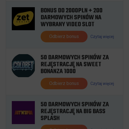
BONUS DO 2000PLN + 200
DARMOWYCH SPINÓW NA
WYBRANY VIDEO SLOT
Odbierz bonus
Czytaj więcej
50 DARMOWYCH SPINÓW ZA
REJĘSTRACJĘ NA SWEET
BONANZA 1000
Odbierz bonus
Czytaj więcej
50 DARMOWYCH SPINÓW ZA
REJĘSTRACJĘ NA BIG BASS
SPLASH