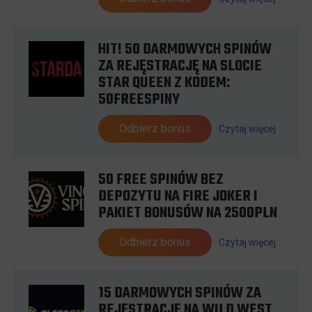
HIT! 50 DARMOWYCH SPINÓW
ZA REJĘSTRACJĘ NA SLOCIE
STAR QUEEN Z KODEM:
50FREESPINY
Odbierz bonus
Czytaj więcej
50 FREE SPINÓW BEZ
DEPOZYTU NA FIRE JOKER I
PAKIET BONUSÓW NA 2500PLN
Odbierz bonus
Czytaj więcej
15 DARMOWYCH SPINÓW ZA
REJĘSTRACJĘ NA WILD WEST