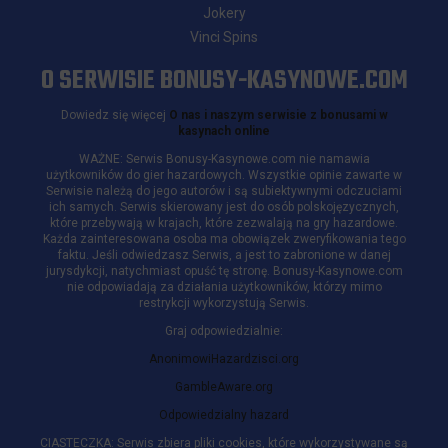
Jokery
Vinci Spins
O SERWISIE BONUSY-KASYNOWE.COM
Dowiedz się więcej
O nas i naszym serwisie z bonusami w
kasynach online
WAŻNE: Serwis Bonusy-Kasynowe.com nie namawia
użytkowników do gier hazardowych. Wszystkie opinie zawarte w
Serwisie należą do jego autorów i są subiektywnymi odczuciami
ich samych. Serwis skierowany jest do osób polskojęzycznych,
które przebywają w krajach, które zezwalają na gry hazardowe.
Każda zainteresowana osoba ma obowiązek zweryfikowania tego
faktu. Jeśli odwiedzasz Serwis, a jest to zabronione w danej
jurysdykcji, natychmiast opuść tę stronę. Bonusy-Kasynowe.com
nie odpowiadają za działania użytkowników, którzy mimo
restrykcji wykorzystują Serwis.
Graj odpowiedzialnie:
AnonimowiHazardzisci.org
GambleAware.org
Odpowiedzialny hazard
CIASTECZKA: Serwis zbiera pliki cookies, które wykorzystywane są