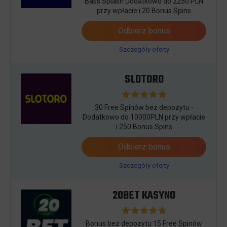
Bass Splash Dodatkowo do 2250 PLN
przy wpłacie i 20 Bonus Spins
Odbierz bonus
Szczegóły oferty
SLOTORO
30 Free Spinów bez depozytu -
Dodatkowo do 10000PLN przy wpłacie
i 250 Bonus Spins
Odbierz bonus
Szczegóły oferty
20BET KASYNO
Bonus bez depozytu 15 Free Spinów