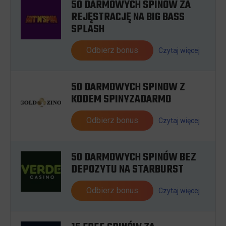
50 DARMOWYCH SPINÓW ZA
REJĘSTRACJĘ NA BIG BASS
SPLASH
Odbierz bonus
Czytaj więcej
50 DARMOWYCH SPINOW Z
KODEM SPINYZADARMO
Odbierz bonus
Czytaj więcej
50 DARMOWYCH SPINÓW BEZ
DEPOZYTU NA STARBURST
Odbierz bonus
Czytaj więcej