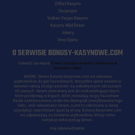
20Bet Kasyno
Oscarspin
Vulkan Vegas Kasyno
Kasyno Wild Robin
Jokery
Vinci Spins
O SERWISIE BONUSY-KASYNOWE.COM
Dowiedz się więcej
O nas i naszym serwisie z bonusami w
kasynach online
WAŻNE: Serwis Bonusy-Kasynowe.com nie namawia
użytkowników do gier hazardowych. Wszystkie opinie zawarte w
Serwisie należą do jego autorów i są subiektywnymi odczuciami
ich samych. Serwis skierowany jest do osób polskojęzycznych,
które przebywają w krajach, które zezwalają na gry hazardowe.
Każda zainteresowana osoba ma obowiązek zweryfikowania tego
faktu. Jeśli odwiedzasz Serwis, a jest to zabronione w danej
jurysdykcji, natychmiast opuść tę stronę. Bonusy-Kasynowe.com
nie odpowiadają za działania użytkowników, którzy mimo
restrykcji wykorzystują Serwis.
Graj odpowiedzialnie: