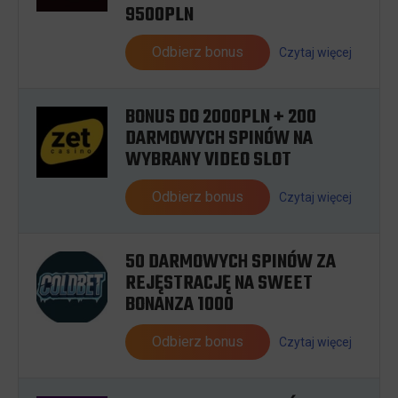
9500PLN
Odbierz bonus
Czytaj więcej
BONUS DO 2000PLN + 200
DARMOWYCH SPINÓW NA
WYBRANY VIDEO SLOT
Odbierz bonus
Czytaj więcej
50 DARMOWYCH SPINÓW ZA
REJĘSTRACJĘ NA SWEET
BONANZA 1000
Odbierz bonus
Czytaj więcej