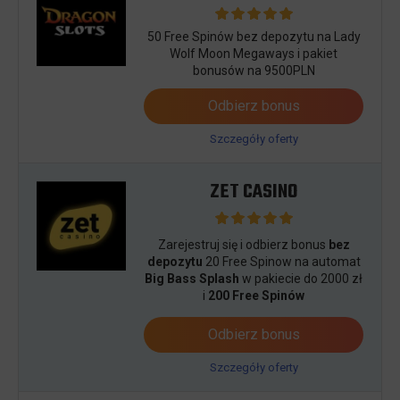
50 Free Spinów bez depozytu na Lady
Wolf Moon Megaways i pakiet
bonusów na 9500PLN
Odbierz bonus
Szczegóły oferty
ZET CASINO
Zarejestruj się i odbierz bonus
bez
depozytu
20 Free Spinow na automat
Big Bass Splash
w pakiecie do 2000 zł
i
200 Free Spinów
Odbierz bonus
Szczegóły oferty