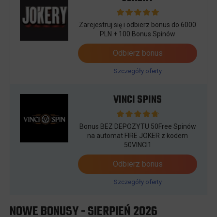
Zarejestruj się i odbierz bonus do 6000
PLN + 100 Bonus Spinów
Odbierz bonus
Szczegóły oferty
VINCI SPINS
Bonus BEZ DEPOZYTU 50Free Spinów
na automat FIRE JOKER z kodem
50VINCI1
Odbierz bonus
Szczegóły oferty
NOWE BONUSY - SIERPIEŃ 2026