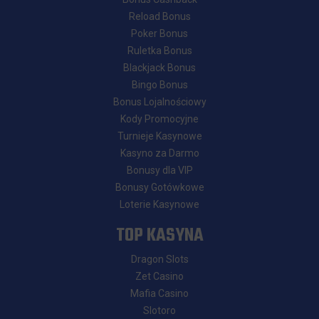
Reload Bonus
Poker Bonus
Ruletka Bonus
Blackjack Bonus
Bingo Bonus
Bonus Lojalnościowy
Kody Promocyjne
Turnieje Kasynowe
Kasyno za Darmo
Bonusy dla VIP
Bonusy Gotówkowe
Loterie Kasynowe
TOP KASYNA
Dragon Slots
Zet Casino
Mafia Casino
Slotoro