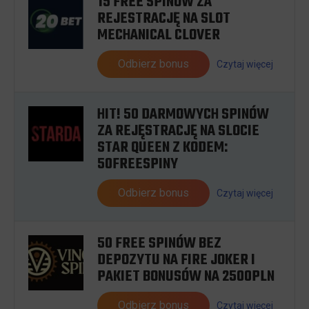
15 FREE SPINÓW ZA
REJESTRACJĘ NA SLOT
MECHANICAL CLOVER
Odbierz bonus
Czytaj więcej
HIT! 50 DARMOWYCH SPINÓW
ZA REJĘSTRACJĘ NA SLOCIE
STAR QUEEN Z KODEM:
50FREESPINY
Odbierz bonus
Czytaj więcej
50 FREE SPINÓW BEZ
DEPOZYTU NA FIRE JOKER I
PAKIET BONUSÓW NA 2500PLN
Odbierz bonus
Czytaj więcej