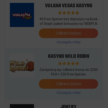
VULKAN VEGAS KASYNO
40 Free Spinów bez depozytu na Book
of Dead i pakiet bonusów na 1800PLN
Odbierz bonus
Szczegóły oferty
KASYNO WILD ROBIN
Zarejestruj się i odbierz bonus do 2200
PLN + 250 Free Spinów
Odbierz bonus
Szczegóły oferty
JOKERY