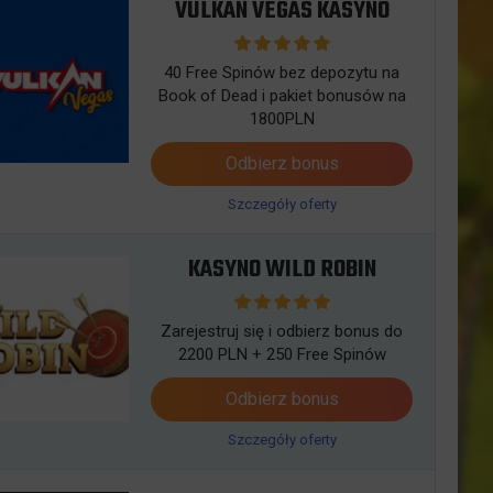
VULKAN VEGAS KASYNO
40 Free Spinów bez depozytu na
Book of Dead i pakiet bonusów na
1800PLN
Odbierz bonus
Szczegóły oferty
KASYNO WILD ROBIN
Zarejestruj się i odbierz bonus do
2200 PLN + 250 Free Spinów
Odbierz bonus
Szczegóły oferty