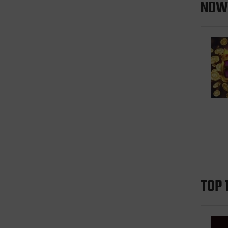
NOWE
CODZIENNE NAGRODY
GOTÓWKOWE Z BISONCASINO
BisonCasino uruchomiło promocję
Kalamba Kash Drops, w której gracze
mogą zdobywać losowe nagrody w
ramach specjalnych zrzutów
bonusowych.
Zagraj
Czytaj więcej
TOP 