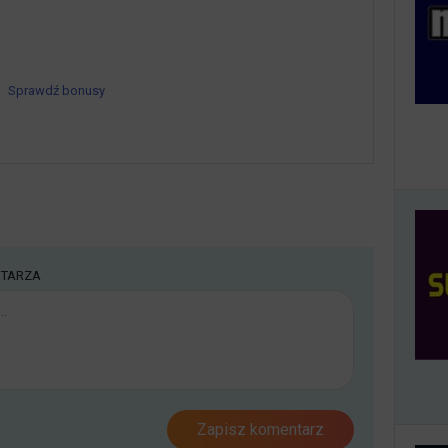
Sprawdź bonusy
NTARZA
Zapisz komentarz