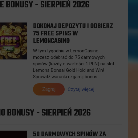
 BONUSY - SIERPIEŃ 2026
DOKONAJ DEPOZYTU I ODBIERZ
75 FREE SPINS W
LEMONCASINO
W tym tygodniu w LemonCasino
możesz odebrać do 75 darmowych
spinów (każdy o wartości 1 PLN) na slot
Lemons Bonsai Gold Hold and Win!
Sprawdź warunki i zgarnij bonus.
Zagraj
Czytaj więcej
10 BONUSY - SIERPIEŃ 2026
50 DARMOWYCH SPINÓW ZA