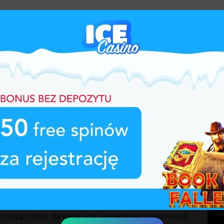
BONUS BEZ DEPOZYT
NUS
BONUS CASHBACK
RELOAD BONUS
POKER BONUS
RULE
ADOWANIE - DO 1200 ZŁ W WEEKEND Z 
TOP 
yna starają się na różny sposób zachęcić nas do
szej aktywności i obecności na stronach. Dlatego też
sto można się spotkać z
reload bonusami
. Są to
jalne akcje, które wyglądają jak bonusy na start. Za
ozyt można dostać doładowanie konta.
W kasynie
ing Slots w każdy weekend do odebrania jest 50% do
0 złotych
.
żdy piątek, sobotę i niedzielę klienci kasyna online Rolling
s mogą zdobyć dla siebie 50% weekendowy bonus reload