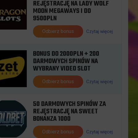
REJĘSTRACJĘ NA LADY WOLF
MOON MEGAWAYS I DO
9500PLN
Odbierz bonus
Czytaj więcej
BONUS DO 2000PLN + 200
DARMOWYCH SPINÓW NA
WYBRANY VIDEO SLOT
Odbierz bonus
Czytaj więcej
50 DARMOWYCH SPINÓW ZA
REJĘSTRACJĘ NA SWEET
BONANZA 1000
Odbierz bonus
Czytaj więcej