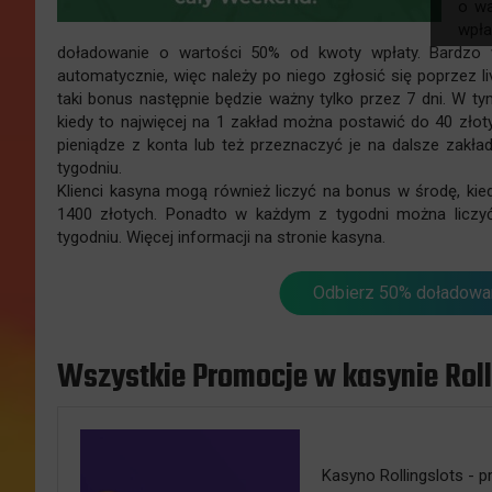
o wa
wpł
doładowanie o wartości 50% od kwoty wpłaty. Bardzo 
automatycznie, więc należy po niego zgłosić się poprzez l
taki bonus następnie będzie ważny tylko przez 7 dni. W t
kiedy to najwięcej na 1 zakład można postawić do 40 złot
pieniądze z konta lub też przeznaczyć je na dalsze zakł
tygodniu.
Klienci kasyna mogą również liczyć na bonus w środę, kie
1400 złotych. Ponadto w każdym z tygodni można licz
tygodniu. Więcej informacji na stronie kasyna.
Odbierz 50% doładowan
Wszystkie Promocje w kasynie Roll
Kasyno Rollingslots - p