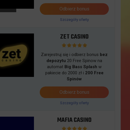
Odbierz bonus
Szczegóły oferty
ZET CASINO
Zarejestruj się i odbierz bonus
bez
depozytu
20 Free Spinow na
automat
Big Bass Splash
w
pakiecie do 2000 zł i
200 Free
Spinów
Odbierz bonus
Szczegóły oferty
MAFIA CASINO