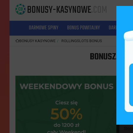
BONUSY-KASYNOWE
.COM
DARMOWE SPINY
BONUS POWITALNY
DARMOWY BO
BONUSY KASYNOWE
ROLLINGSLOTS BONUS
BONUSZA DOŁ
Kas
więk
czę
spec
dep
Roll
120
W ka
Slot