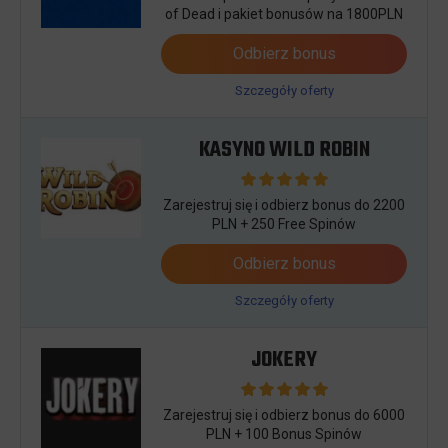
of Dead i pakiet bonusów na 1800PLN
Odbierz bonus
Szczegóły oferty
KASYNO WILD ROBIN
Zarejestruj się i odbierz bonus do 2200
PLN + 250 Free Spinów
Odbierz bonus
Szczegóły oferty
JOKERY
Zarejestruj się i odbierz bonus do 6000
PLN + 100 Bonus Spinów