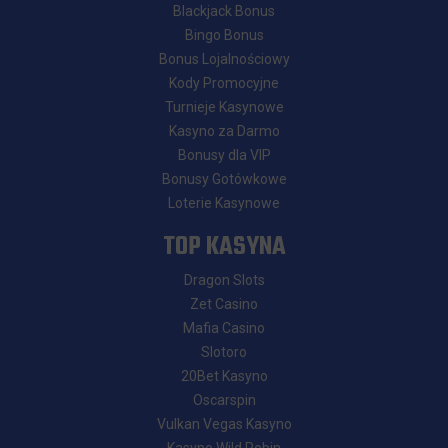
Blackjack Bonus
Bingo Bonus
Bonus Lojalnościowy
Kody Promocyjne
Turnieje Kasynowe
Kasyno za Darmo
Bonusy dla VIP
Bonusy Gotówkowe
Loterie Kasynowe
TOP KASYNA
Dragon Slots
Zet Casino
Mafia Casino
Slotoro
20Bet Kasyno
Oscarspin
Vulkan Vegas Kasyno