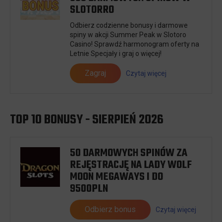
SLOTORRO
Odbierz codzienne bonusy i darmowe
spiny w akcji Summer Peak w Slotoro
Casino! Sprawdź harmonogram oferty na
Letnie Specjały i graj o więcej!
Zagraj
Czytaj więcej
TOP 10 BONUSY - SIERPIEŃ 2026
50 DARMOWYCH SPINÓW ZA
REJĘSTRACJĘ NA LADY WOLF
MOON MEGAWAYS I DO
9500PLN
Odbierz bonus
Czytaj więcej