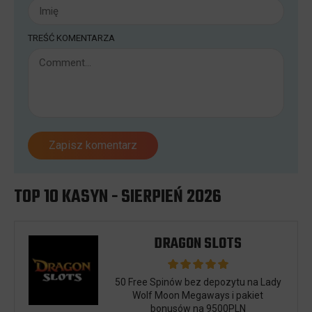
TREŚĆ KOMENTARZA
Zapisz komentarz
TOP 10 KASYN - SIERPIEŃ 2026
DRAGON SLOTS
50 Free Spinów bez depozytu na Lady
Wolf Moon Megaways i pakiet
bonusów na 9500PLN