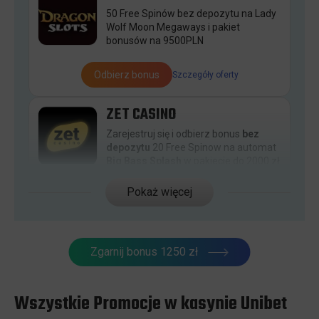
50 Free Spinów bez depozytu na Lady
Wolf Moon Megaways i pakiet
bonusów na 9500PLN
Odbierz bonus
Szczegóły oferty
ZET CASINO
Zarejestruj się i odbierz bonus
bez
depozytu
20 Free Spinow na automat
Big Bass Splash
w pakiecie do 2000 zł
i
200 Free Spinów
Pokaż więcej
Odbierz bonus
Szczegóły oferty
MAFIA CASINO
Zgarnij bonus 1250 zł
20 Free Spinów bez depozytu - na Big
Bass Splash Dodatkowo do 2250 PLN
przy wpłacie i 20 Bonus Spins
Wszystkie Promocje w kasynie Unibet