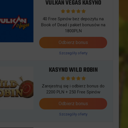
VULKAN VEGAS KASYNO
40 Free Spinów bez depozytu na
Book of Dead i pakiet bonusów na
1800PLN
Odbierz bonus
Szczegóły oferty
KASYNO WILD ROBIN
Zarejestruj się i odbierz bonus do
2200 PLN + 250 Free Spinów
Odbierz bonus
Szczegóły oferty