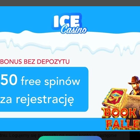
BONUS BEZ DEPOZYT
NUS
BONUS CASHBACK
RELOAD BONUS
POKER BONUS
RULE
S GOTÓWKOWY DO 1000 ZŁ W KASYNIE 
TOP 
Spin jest coraz bardziej znanym i cenionym miejscem do
 w którym to natkniemy się na cotygodniowe promocje.
cza to po prostu tyle, że w każdym tygodniu możemy
rzystać dokładnie z tych samych
bonusów
. Jednym z
 jest tygodniowe doładowanie, gdzie można zgarnąć za
ozyt
bonus o wartości 50% do 1000 złotych
. W
zentowanym przez nas kasynie mamy kilka promocji
dniowych, a jedna z nich związana jest z depozytem.
iu. Logujemy się po prostu na swoje konto, a następnie