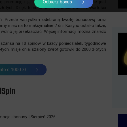
ę promocję i ją aktywujemy. Następnie niezbędne jest
Odbierz bonus
łotych. Dzięki temu dostaje się doładowanie o wartości
ań. Przede wszystkim odebraną kwotę bonusową oraz
emy mieć na to maksymalnie 7 dni. Kasyno ustaliło także,
wolno jej przekraczać. Więcej informacji można znaleźć
szansa na 10 spinów w każdy poniedziałek, tygodniowe
ych, misje dnia, szalony zwrot gotówki do 2000 złotych
nto o 1000 zł
dSpin
ocje i bonusy | Sierpień 2026