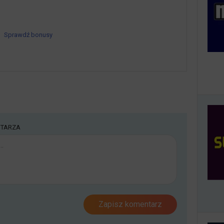
Sprawdź bonusy
NTARZA
Zapisz komentarz