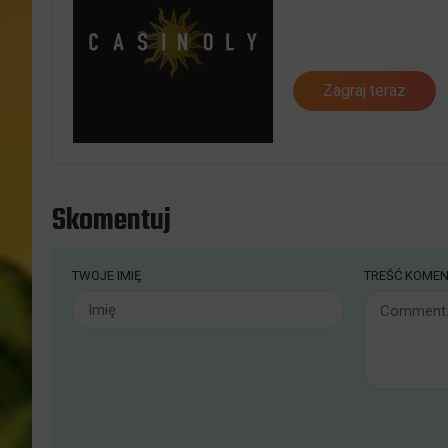
Zagraj teraz
Skomentuj
TWOJE IMIĘ
TREŚĆ KOME