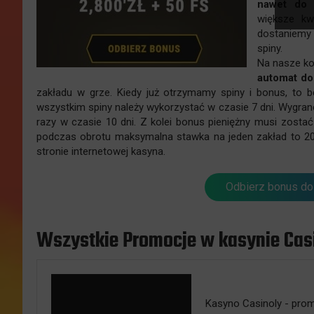
nawet do
większe kw
dostaniemy
spiny.
Na nasze ko
automat do
zakładu w grze. Kiedy już otrzymamy spiny i bonus, to 
wszystkim spiny należy wykorzystać w czasie 7 dni. Wygra
razy w czasie 10 dni. Z kolei bonus pieniężny musi zosta
podczas obrotu maksymalna stawka na jeden zakład to 20
stronie internetowej kasyna.
Odbierz bonus do
Wszystkie Promocje w kasynie Cas
Kasyno Casinoly - promo