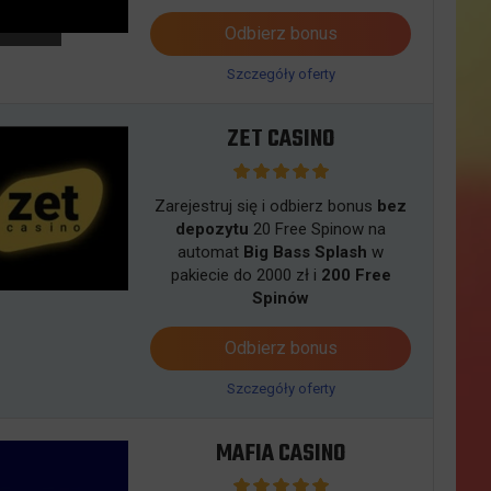
Odbierz bonus
Szczegóły oferty
ZET CASINO
Zarejestruj się i odbierz bonus
bez
depozytu
20 Free Spinow na
automat
Big Bass Splash
w
pakiecie do 2000 zł i
200 Free
Spinów
Odbierz bonus
Szczegóły oferty
MAFIA CASINO