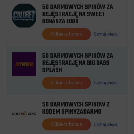
50 DARMOWYCH SPINÓW ZA
REJĘSTRACJĘ NA SWEET
BONANZA 1000
Odbierz bonus
Czytaj więcej
50 DARMOWYCH SPINÓW ZA
REJĘSTRACJĘ NA BIG BASS
SPLASH
Odbierz bonus
Czytaj więcej
50 DARMOWYCH SPINOW Z
KODEM SPINYZADARMO
Odbierz bonus
Czytaj więcej