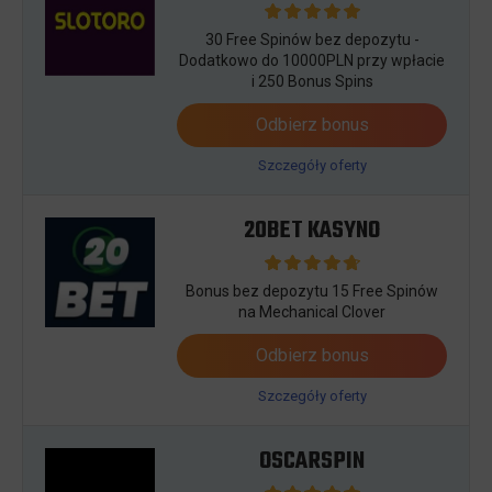
30 Free Spinów bez depozytu -
Dodatkowo do 10000PLN przy wpłacie
i 250 Bonus Spins
Odbierz bonus
Szczegóły oferty
20BET KASYNO
Bonus bez depozytu 15 Free Spinów
na Mechanical Clover
Odbierz bonus
Szczegóły oferty
OSCARSPIN