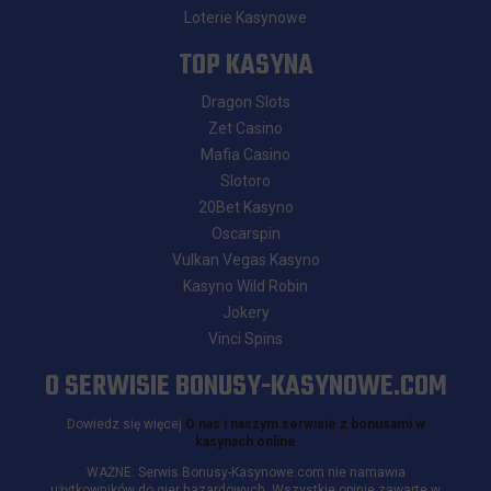
Loterie Kasynowe
TOP KASYNA
Dragon Slots
Zet Casino
Mafia Casino
Slotoro
20Bet Kasyno
Oscarspin
Vulkan Vegas Kasyno
Kasyno Wild Robin
Jokery
Vinci Spins
O SERWISIE BONUSY-KASYNOWE.COM
Dowiedz się więcej
O nas i naszym serwisie z bonusami w
kasynach online
WAŻNE: Serwis Bonusy-Kasynowe.com nie namawia
użytkowników do gier hazardowych. Wszystkie opinie zawarte w