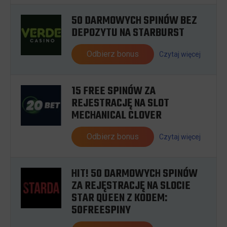
50 DARMOWYCH SPINÓW BEZ
DEPOZYTU NA STARBURST
Odbierz bonus
Czytaj więcej
15 FREE SPINÓW ZA
REJESTRACJĘ NA SLOT
MECHANICAL CLOVER
Odbierz bonus
Czytaj więcej
HIT! 50 DARMOWYCH SPINÓW
ZA REJĘSTRACJĘ NA SLOCIE
STAR QUEEN Z KODEM:
50FREESPINY