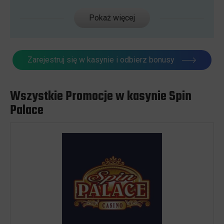
i
200 Free Spinów
Pokaż więcej
Odbierz bonus
Szczegóły oferty
MAFIA CASINO
Zarejestruj się w kasynie i odbierz bonusy
20 Free Spinów bez depozytu - na Big
Bass Splash Dodatkowo do 2250 PLN
przy wpłacie i 20 Bonus Spins
Wszystkie Promocje w kasynie Spin
Palace
Odbierz bonus
Szczegóły oferty
SLOTORO
30 Free Spinów bez depozytu -
Dodatkowo do 10000PLN przy wpłacie
i 250 Bonus Spins
Odbierz bonus
Szczegóły oferty