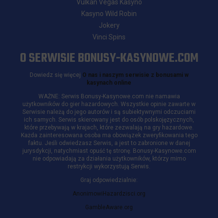
Vulkan Vegas Kasyno
Kasyno Wild Robin
Jokery
Vinci Spins
O SERWISIE BONUSY-KASYNOWE.COM
Dowiedz się więcej
O nas i naszym serwisie z bonusami w
kasynach online
WAŻNE: Serwis Bonusy-Kasynowe.com nie namawia
użytkowników do gier hazardowych. Wszystkie opinie zawarte w
Serwisie należą do jego autorów i są subiektywnymi odczuciami
ich samych. Serwis skierowany jest do osób polskojęzycznych,
które przebywają w krajach, które zezwalają na gry hazardowe.
Każda zainteresowana osoba ma obowiązek zweryfikowania tego
faktu. Jeśli odwiedzasz Serwis, a jest to zabronione w danej
jurysdykcji, natychmiast opuść tę stronę. Bonusy-Kasynowe.com
nie odpowiadają za działania użytkowników, którzy mimo
restrykcji wykorzystują Serwis.
Graj odpowiedzialnie:
AnonimowiHazardzisci.org
GambleAware.org