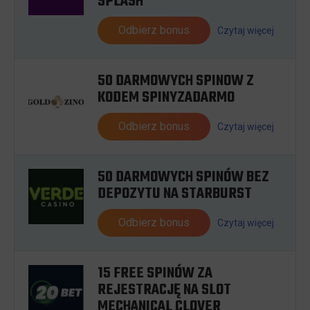
SPLASH
Odbierz bonus
Czytaj więcej
50 DARMOWYCH SPINOW Z
KODEM SPINYZADARMO
Odbierz bonus
Czytaj więcej
50 DARMOWYCH SPINÓW BEZ
DEPOZYTU NA STARBURST
Odbierz bonus
Czytaj więcej
15 FREE SPINÓW ZA
REJESTRACJĘ NA SLOT
MECHANICAL CLOVER