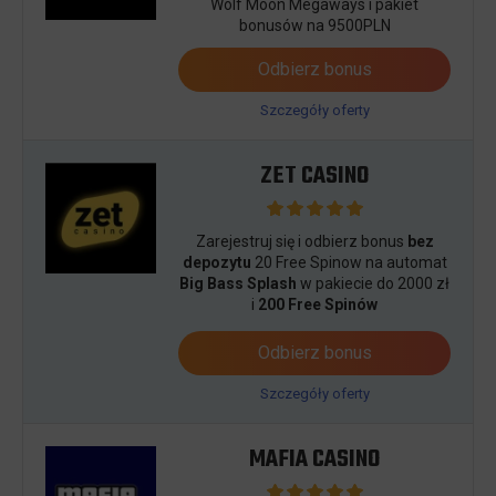
Wolf Moon Megaways i pakiet
bonusów na 9500PLN
Odbierz bonus
Szczegóły oferty
ZET CASINO
Zarejestruj się i odbierz bonus
bez
depozytu
20 Free Spinow na automat
Big Bass Splash
w pakiecie do 2000 zł
i
200 Free Spinów
Odbierz bonus
Szczegóły oferty
MAFIA CASINO