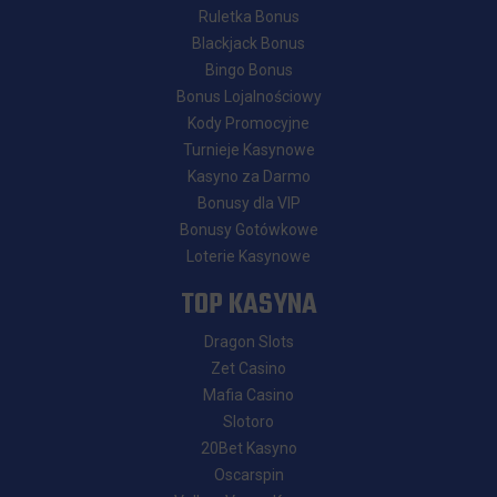
Ruletka Bonus
Blackjack Bonus
Bingo Bonus
Bonus Lojalnościowy
Kody Promocyjne
Turnieje Kasynowe
Kasyno za Darmo
Bonusy dla VIP
Bonusy Gotówkowe
Loterie Kasynowe
TOP KASYNA
Dragon Slots
Zet Casino
Mafia Casino
Slotoro
20Bet Kasyno
Oscarspin