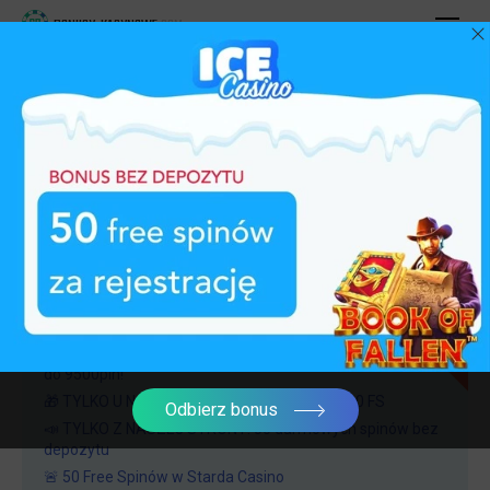
BONUSY-KASYNOWE
.COM
DARMOWE SPINY
BONUS POWITALNY
DARMOWY BONUS
BONUSY KASYNOWE
1XSLOTS BONUS
BONUS NA START DO €1500 + 150
DARMOWYCH OBROTÓW W 1XSLOT
FREE SPINY
Zapraszamy po free spiny:
🎁 50 Darmowych Spinów za rejestracje! I bonus powitalny
do 9500pln!
🎁 TYLKO U NAS! 150% aż do 800EUR oraz 200 FS
Odbierz bonus
📣 TYLKO Z NASZEJ STRONY! 50 darmowych spinów bez
depozytu
🚨 50 Free Spinów w Starda Casino