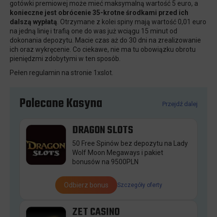
gotówki premiowej może mieć maksymalną wartość 5 euro, a
konieczne jest obrócenie 35-krotne środkami przed ich
dalszą wypłatą
. Otrzymane z kolei spiny mają wartość 0,01 euro
na jedną linię i trafią one do was już wciągu 15 minut od
dokonania depozytu. Macie czas aż do 30 dni na zrealizowanie
ich oraz wykręcenie. Co ciekawe, nie ma tu obowiązku obrotu
pieniędzmi zdobytymi w ten sposób.
Pełen regulamin na stronie 1xslot.
Polecane Kasyna
Przejdź dalej
DRAGON SLOTS
50 Free Spinów bez depozytu na Lady
Wolf Moon Megaways i pakiet
bonusów na 9500PLN
Odbierz bonus
Szczegóły oferty
ZET CASINO