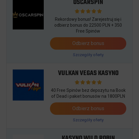
OSCARSPIN
Rekordowy bonus! Zarejestruj się i
odbierz bonus do 22500 PLN + 350
Free Spinów
Odbierz bonus
Szczegóły oferty
VULKAN VEGAS KASYNO
40 Free Spinów bez depozytu na Book
of Dead i pakiet bonusów na 1800PLN
Odbierz bonus
Szczegóły oferty
KASYNO WILD ROBIN