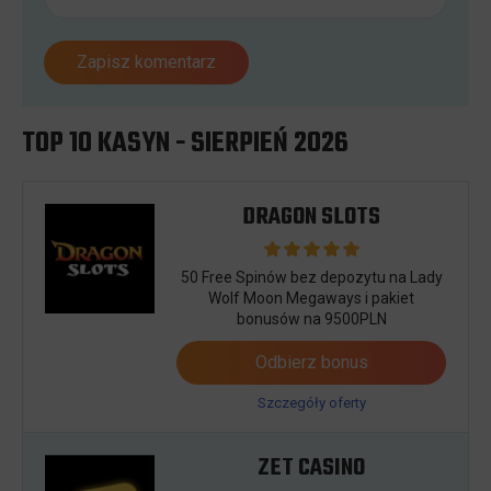
Zapisz komentarz
TOP 10 KASYN - SIERPIEŃ 2026
DRAGON SLOTS
50 Free Spinów bez depozytu na Lady
Wolf Moon Megaways i pakiet
bonusów na 9500PLN
Odbierz bonus
Szczegóły oferty
ZET CASINO