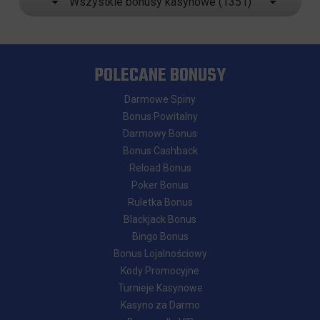
Wszystkie bonusy kasynowe
(1351)
POLECANE BONUSY
Darmowe Spiny
Bonus Powitalny
Darmowy Bonus
Bonus Cashback
Reload Bonus
Poker Bonus
Ruletka Bonus
Blackjack Bonus
Bingo Bonus
Bonus Lojalnościowy
Kody Promocyjne
Turnieje Kasynowe
Kasyno za Darmo