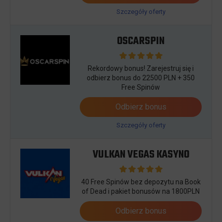
Szczegóły oferty
OSCARSPIN
Rekordowy bonus! Zarejestruj się i
odbierz bonus do 22500 PLN + 350
Free Spinów
Odbierz bonus
Szczegóły oferty
VULKAN VEGAS KASYNO
40 Free Spinów bez depozytu na Book
of Dead i pakiet bonusów na 1800PLN
Odbierz bonus