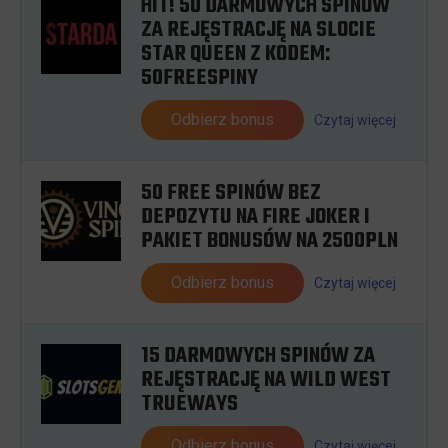
HIT! 50 DARMOWYCH SPINÓW
ZA REJĘSTRACJĘ NA SLOCIE
STAR QUEEN Z KODEM:
50FREESPINY
Odbierz bonus
Czytaj więcej
50 FREE SPINÓW BEZ
DEPOZYTU NA FIRE JOKER I
PAKIET BONUSÓW NA 2500PLN
Odbierz bonus
Czytaj więcej
15 DARMOWYCH SPINÓW ZA
REJĘSTRACJĘ NA WILD WEST
TRUEWAYS
Odbierz bonus
Czytaj więcej