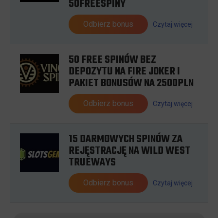
50FREESPINY
Odbierz bonus
Czytaj więcej
50 FREE SPINÓW BEZ
DEPOZYTU NA FIRE JOKER I
PAKIET BONUSÓW NA 2500PLN
Odbierz bonus
Czytaj więcej
15 DARMOWYCH SPINÓW ZA
REJĘSTRACJĘ NA WILD WEST
TRUEWAYS
Odbierz bonus
Czytaj więcej