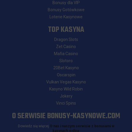
Bonusy dla VIP
Bonusy Gotówkowe
Loterie Kasynowe
TOP KASYNA
Dragon Slots
Zet Casino
Mafia Casino
Slotoro
20Bet Kasyno
Oscarspin
Vulkan Vegas Kasyno
Kasyno Wild Robin
Jokery
Vinci Spins
O SERWISIE BONUSY-KASYNOWE.COM
Dowiedz się więcej
O nas i naszym serwisie z bonusami w
kasynach online