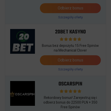
Odbierz bonus
Szczegóły oferty
20BET KASYNO
Bonus bez depozytu 15 Free Spinów
na Mechanical Clover
Odbierz bonus
Szczegóły oferty
OSCARSPIN
Rekordowy bonus! Zarejestruj się i
odbierz bonus do 22500 PLN + 350
Free Spinów