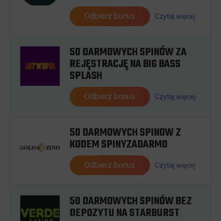
Odbierz bonus
Czytaj więcej
50 DARMOWYCH SPINÓW ZA
REJĘSTRACJĘ NA BIG BASS
SPLASH
Odbierz bonus
Czytaj więcej
50 DARMOWYCH SPINOW Z
KODEM SPINYZADARMO
Odbierz bonus
Czytaj więcej
50 DARMOWYCH SPINÓW BEZ
DEPOZYTU NA STARBURST