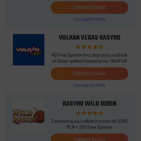
Odbierz bonus
Szczegóły oferty
VULKAN VEGAS KASYNO
40 Free Spinów bez depozytu na Book
of Dead i pakiet bonusów na 1800PLN
Odbierz bonus
Szczegóły oferty
KASYNO WILD ROBIN
Zarejestruj się i odbierz bonus do 2200
PLN + 250 Free Spinów
Odbierz bonus