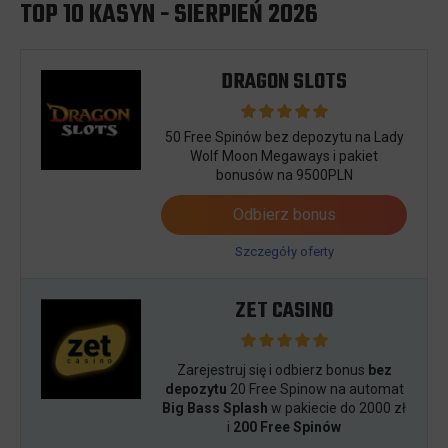
TOP 10 KASYN - SIERPIEŃ 2026
DRAGON SLOTS
50 Free Spinów bez depozytu na Lady
Wolf Moon Megaways i pakiet
bonusów na 9500PLN
Odbierz bonus
Szczegóły oferty
ZET CASINO
Zarejestruj się i odbierz bonus
bez
depozytu
20 Free Spinow na automat
Big Bass Splash
w pakiecie do 2000 zł
i
200 Free Spinów