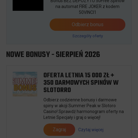
Bonus BEZ DEPOZYTU 50Free Spinów
na automat FIRE JOKER z kodem
50VINCI1
Odbierz bonus
Szczegóły oferty
NOWE BONUSY - SIERPIEŃ 2026
OFERTA LETNIA 15 000 ZŁ +
350 DARMOWYCH SPINÓW W
SLOTORRO
Odbierz codzienne bonusy i darmowe
spiny w akcji Summer Peak w Slotoro
Casino! Sprawdź harmonogram oferty na
Letnie Specjały i graj o więcej!
Zagraj
Czytaj więcej