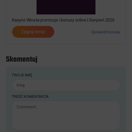
Kasyno Winota promocje i bonusy online | Sierpień 2026
Zagraj teraz
Sprawdź bonusy
Skomentuj
TWOJE IMIĘ
TREŚĆ KOMENTARZA