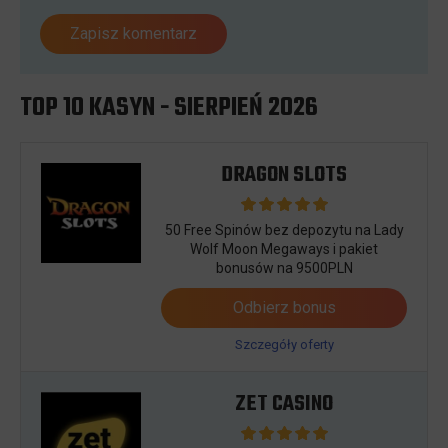
Zapisz komentarz
TOP 10 KASYN - SIERPIEŃ 2026
DRAGON SLOTS
50 Free Spinów bez depozytu na Lady
Wolf Moon Megaways i pakiet
bonusów na 9500PLN
Odbierz bonus
Szczegóły oferty
ZET CASINO