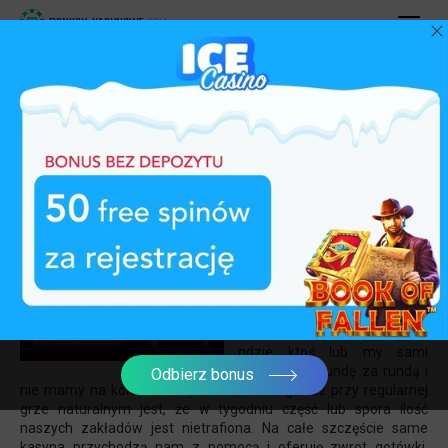
BONUSY-KASYNOWE
.COM
DARMOWE SPINY
BONUS POWITALNY
DARMOWY BONUS
BONUSY KASYNOWE
WINOTA BONUS
CASH BACK 15% DO 12 000ZŁ CO
TYDZIEŃ W KASYNIE WINOTA
Porażki to coś, do czego
musimy się przyzwyczaić w
kasynach. Raczej nie
spotkamy się z sytuacjami,
gdzie ktoś lub my sami
wygrywamy rundę za rundą i
Odbierz bonus
nie mamy na koncie żadnych strat. Dlatego też przy regularnej
grze naturalnym jest, że w tygodniu część lub spora ilość
naszych zakładów jest nietrafiona. Na całe szczęście same
kasyna przychodzą nam z pomocą i oferuję zwrot gotówki.