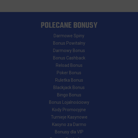
POLECANE BONUSY
Darmowe Spiny
Bonus Powitalny
Darmowy Bonus
Bonus Cashback
Reload Bonus
Poker Bonus
Ruletka Bonus
Blackjack Bonus
Bingo Bonus
Bonus Lojalnościowy
Kody Promocyjne
Turnieje Kasynowe
Kasyno za Darmo
Bonusy dla VIP