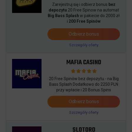
Zarejestruj się i odbierz bonus
bez
depozytu
20 Free Spinow na automat
Big Bass Splash
w pakiecie do 2000 zł
i
200 Free Spinów
Odbierz bonus
Szczegóły oferty
MAFIA CASINO
20 Free Spinów bez depozytu - na Big
Bass Splash Dodatkowo do 2250 PLN
przy wpłacie i 20 Bonus Spins
Odbierz bonus
Szczegóły oferty
SLOTORO