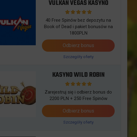
VULKAN VEGAS KASYNO
40 Free Spinów bez depozytu na
Book of Dead i pakiet bonusów na
1800PLN
Odbierz bonus
Szczegóły oferty
KASYNO WILD ROBIN
Zarejestruj się i odbierz bonus do
2200 PLN + 250 Free Spinów
Odbierz bonus
Szczegóły oferty