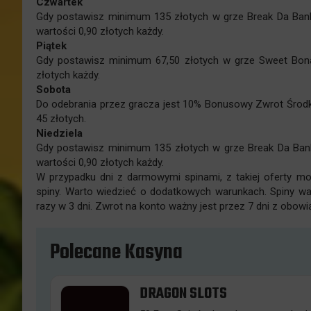
Czwartek
Gdy postawisz minimum 135 złotych w grze Break Da Ba
wartości 0,90 złotych każdy.
Piątek
Gdy postawisz minimum 67,50 złotych w grze Sweet Bon
złotych każdy.
Sobota
Do odebrania przez gracza jest 10% Bonusowy Zwrot Środkó
45 złotych.
Niedziela
Gdy postawisz minimum 135 złotych w grze Break Da Ba
wartości 0,90 złotych każdy.
W przypadku dni z darmowymi spinami, z takiej oferty m
spiny. Warto wiedzieć o dodatkowych warunkach. Spiny waż
razy w 3 dni. Zwrot na konto ważny jest przez 7 dni z ob
Polecane Kasyna
DRAGON SLOTS