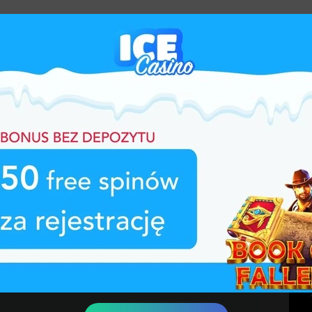
BONUS BEZ DEPOZYT
NUS
BONUS CASHBACK
RELOAD BONUS
POKER BONUS
RULE
 FREE SPINY Z CASH BACKIEM CZEKAJĄ
TOP 
FREE SPINY
do 9500pln!
epozytu