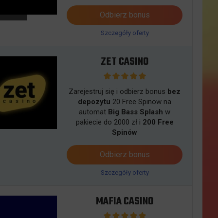
Odbierz bonus
Szczegóły oferty
ZET CASINO
Zarejestruj się i odbierz bonus
bez
depozytu
20 Free Spinow na
automat
Big Bass Splash
w
pakiecie do 2000 zł i
200 Free
Spinów
Odbierz bonus
Szczegóły oferty
MAFIA CASINO