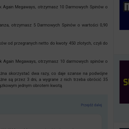
nk Again Megaways, otrzymasz 10 Darmowych Spinów o
anza, otrzymasz 5 Darmowych Spinów o wartości 0,90
w od przegranych netto do kwoty 450 złotych, czyli do
nk Again Megaways, otrzymasz 10 darmowych spinów o
ożna skorzystać dwa razy, co daje szanse na podwójne
ne są przez 3 dni, a wygrane z nich trzeba obrócić 35
owiązkowym jednym obrotem kwotą.
Przejdź dalej