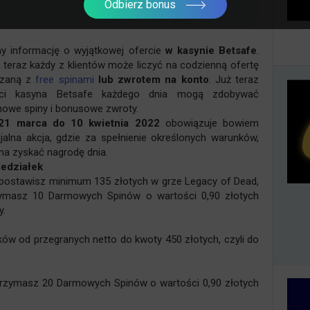
Odbierz bonus
 informację o wyjątkowej ofercie
w kasynie Betsafe
.
 teraz każdy z klientów może liczyć na codzienną ofertę
ązaną z
free spinami
lub zwrotem na konto
. Już teraz
enci kasyna Betsafe każdego dnia mogą zdobywać
owe spiny i bonusowe zwroty.
21 marca do 10 kwietnia 2022
obowiązuje bowiem
jalna akcja, gdzie za spełnienie określonych warunków,
a zyskać nagrodę dnia.
edziałek
postawisz minimum 135 złotych w grze Legacy of Dead,
ymasz 10 Darmowych Spinów o wartości 0,90 złotych
y.
w od przegranych netto do kwoty 450 złotych, czyli do
trzymasz 20 Darmowych Spinów o wartości 0,90 złotych