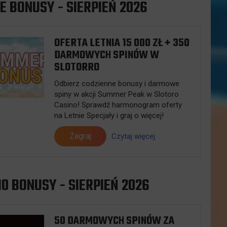
 BONUSY - SIERPIEŃ 2026
OFERTA LETNIA 15 000 ZŁ + 350
DARMOWYCH SPINÓW W
SLOTORRO
Odbierz codzienne bonusy i darmowe
spiny w akcji Summer Peak w Slotoro
Casino! Sprawdź harmonogram oferty
na Letnie Specjały i graj o więcej!
Zagraj
Czytaj więcej
10 BONUSY - SIERPIEŃ 2026
50 DARMOWYCH SPINÓW ZA