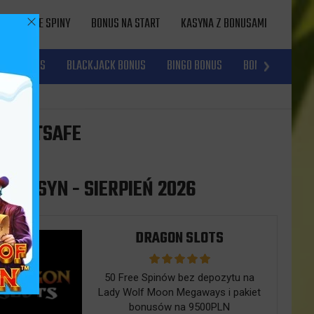
U
FREE SPINY
BONUS NA START
KASYNA Z BONUSAMI
TKA BONUS
BLACKJACK BONUS
BINGO BONUS
BONUS LOJALNO
 W BETSAFE
10 KASYN - SIERPIEŃ 2026
DRAGON SLOTS
50 Free Spinów bez depozytu na
Lady Wolf Moon Megaways i pakiet
bonusów na 9500PLN