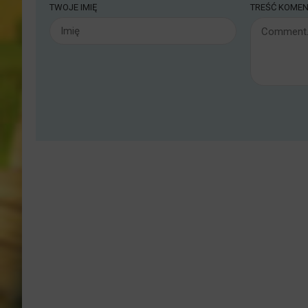
TWOJE IMIĘ
TREŚĆ KOME
30 Free Spinów bez depozytu - Doda
Odbierz bonus
Szczegóły ofe
20BET KASYNO
Bonus bez depozytu 15 Free Spinów 
Odbierz bonus
Szczegóły ofe